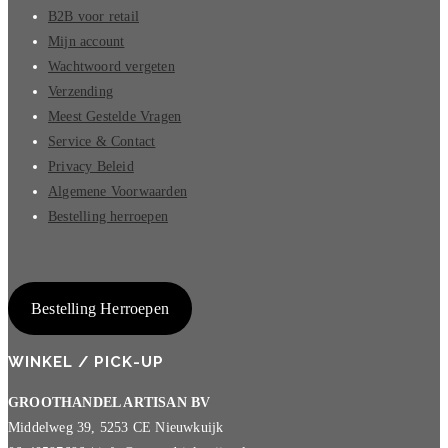
B2B voor retail
Mijn account
Wachtwoord vergeten
Verzending
Meest Gestelde Vragen
Service & Contact
Privacy Beleid
Algemene Voorwaarden
Bestelling herroepen
Bestelling Herroepen
WINKEL / PICK-UP
GROOTHANDEL ARTISAN BV
Middelweg 39, 5253 CE Nieuwkuijk