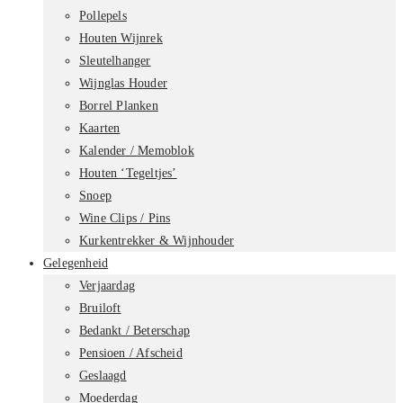
Pollepels
Houten Wijnrek
Sleutelhanger
Wijnglas Houder
Borrel Planken
Kaarten
Kalender / Memoblok
Houten ‘Tegeltjes’
Snoep
Wine Clips / Pins
Kurkentrekker & Wijnhouder
Gelegenheid
Verjaardag
Bruiloft
Bedankt / Beterschap
Pensioen / Afscheid
Geslaagd
Moederdag