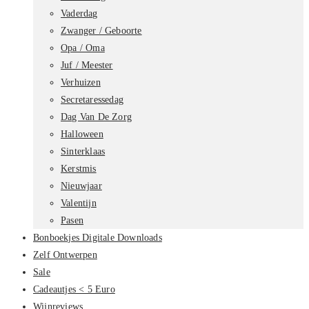
Vaderdag
Zwanger / Geboorte
Opa / Oma
Juf / Meester
Verhuizen
Secretaressedag
Dag Van De Zorg
Halloween
Sinterklaas
Kerstmis
Nieuwjaar
Valentijn
Pasen
Bonboekjes Digitale Downloads
Zelf Ontwerpen
Sale
Cadeautjes < 5 Euro
Wijnreviews