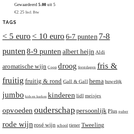
Gewaardeerd
5.00
uit 5
€
2.25
Incl. Btw
TAGS
< 5 euro
< 10 euro
7-8
6-7 punten
punten
8-9 punten
albert heijn
Aldi
fris &
droog
aromatische wijn
Coop
feestdagen
fruitig
hema
fruitig & rond
Gall & Gall
huwelijk
jumbo
kinderen
lidl
meisjes
kids en kurken
ouderschap
opvoeden
persoonlijk
Plus
puber
rode wijn
Tweeling
rosé wijn
tiener
school