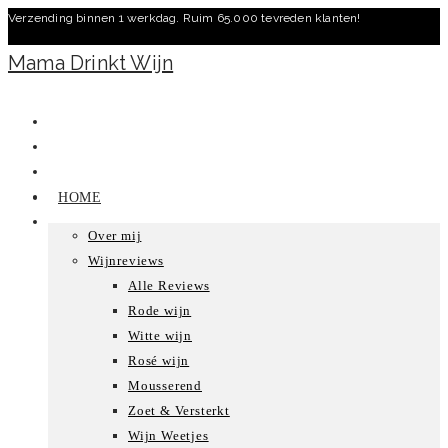
Verzending binnen 1 werkdag. Ruim 65.000 tevreden klanten!
Ga
naar
Mama Drinkt Wijn
inhoud
HOME
Over mij
Wijnreviews
Alle Reviews
Rode wijn
Witte wijn
Rosé wijn
Mousserend
Zoet & Versterkt
Wijn Weetjes