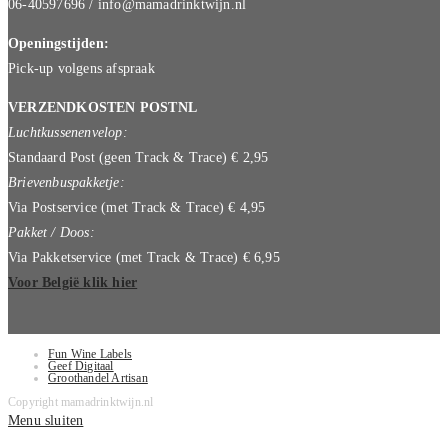
06-40597696 / info@mamadrinktwijn.nl
Openingstijden:
Pick-up volgens afspraak
VERZENDKOSTEN POSTNL
Luchtkussenenvelop:
Standaard Post (geen Track & Trace) € 2,95
Brievenbuspakketje:
Via Postservice (met Track & Trace) € 4,95
Pakket / Doos:
Via Pakketservice (met Track & Trace) € 6,95
Voor België klik hier
Fun Wine Labels
Geef Digitaal
Groothandel Artisan
Copyright mamadrinktwijn.nl
Menu sluiten