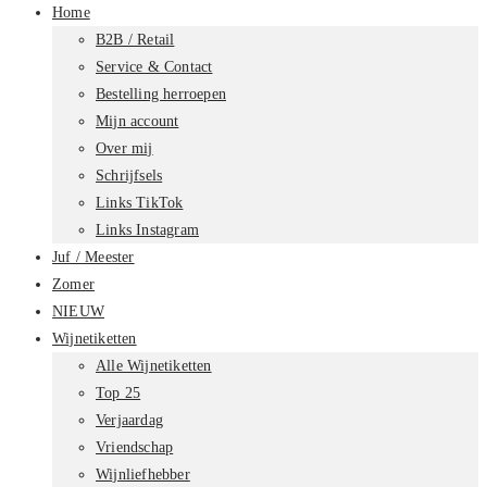
Home
B2B / Retail
Service & Contact
Bestelling herroepen
Mijn account
Over mij
Schrijfsels
Links TikTok
Links Instagram
Juf / Meester
Zomer
NIEUW
Wijnetiketten
Alle Wijnetiketten
Top 25
Verjaardag
Vriendschap
Wijnliefhebber