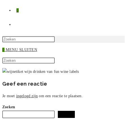
0
TOGGLE
SITE
Druk
op
0
MENU
SLUITEN
ZOEKEN
Escape
Zoek
om
Druk
op
het
op
deze
zoekpaneel
Escape
site
te
om
Geef een reactie
sluiten.
het
zoekpaneel
Je moet
ingelogd zijn
om een reactie te plaatsen.
te
Zoeken
sluiten.
Zoeken