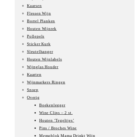
Kaarsen
Flessen Wijn
Borrel Planken
Houten Wijnrek
Pollepels
Sticker Kurk
Sleutelhanger
Houten Wijnlabels
Wijnglas Houder
Kaarten
Wijnmarkers Ringen
Snoep
Overig
Boekenlegger
Wine Clips – 2 st.
Houten ‘Tegeltjes’
Pins / Broches Wine
Memoblok Mama Drinkt Wijn