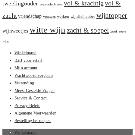
vol &
vol & krachtig
tweelingouder
vegetarisch eten
zacht
wijntopper
vriendschap
werken
wijnliefhebber
vrouwen
witte wijn
zacht & soepel
wijnweetjes
zoet
zoete
wijn
Winkelmand
B2B voor retail
Mijn account
Wachtwoord vergeten
Verzending
Meest Gestelde Vragen
Service & Contact
Privacy Beleid
Algemene Voorwaarden
Bestelling herroepen
Winkelmand