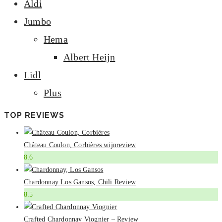
Aldi
Jumbo
Hema
Albert Heijn
Lidl
Plus
TOP REVIEWS
Château Coulon, Corbières wijnreview
8.6
Chardonnay Los Gansos, Chili Review
8.5
Crafted Chardonnay Viognier – Review