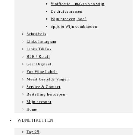
Vinificatie – maken van wijn
De druivenrassen
Wijn proeven, hoe?
Spijs & Wijn combineren
Schrijfsels
Links Instagram
Links TikTok
B2B / Retail
Geef Digitaal
Fun Wine Labels
Meest Gestelde Vragen
Service & Contact
Bestelling herroepen
Mijn account
Home
WIJNETIKETTEN
Top 25