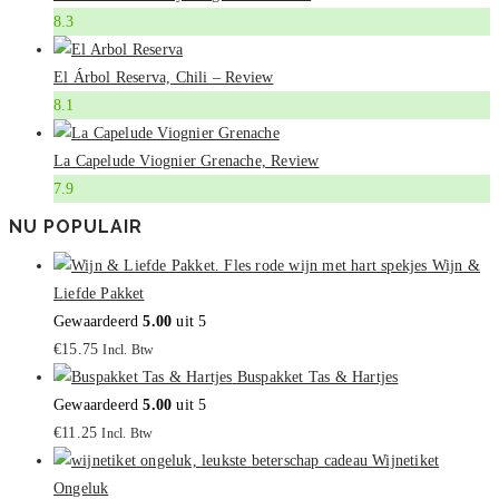
8.3
El Árbol Reserva, Chili – Review
8.1
La Capelude Viognier Grenache, Review
7.9
NU POPULAIR
Wijn &
Liefde Pakket
Gewaardeerd
5.00
uit 5
€
15.75
Incl. Btw
Buspakket Tas & Hartjes
Gewaardeerd
5.00
uit 5
€
11.25
Incl. Btw
Wijnetiket
Ongeluk