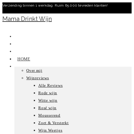
Verzending binnen 1 werkdag. Ruim 65.000 tevreden klanten!
Ga
naar
Mama Drinkt Wijn
inhoud
HOME
Over mij
Wijnreviews
Alle Reviews
Rode wijn
Witte wijn
Rosé wijn
Mousserend
Zoet & Versterkt
Wijn Weetjes