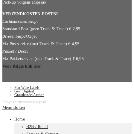
Pick-up volgens afspraak
VERZENDKOSTEN POSTNL
Luchtkussenenvelop:
Standaard Post (geen Track & Trace) € 2,95
Brievenbuspakketje:
Via Postservice (met Track & Trace) € 4,95
Pakket / Doos:
Via Pakketservice (met Track & Trace) € 6,95
Voor België klik hier
Fun Wine Labels
Geef Digitaal
Groothandel Artisan
Copyright mamadrinktwijn.nl
Menu sluiten
Home
B2B / Retail