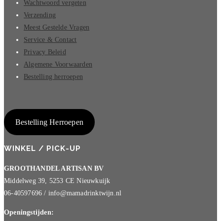
Wachtwoord vergeten
Verzending
Meest Gestelde Vragen
Service & Contact
Privacy Beleid
Algemene Voorwaarden
Bestelling herroepen
Bestelling Herroepen
WINKEL / PICK-UP
GROOTHANDEL ARTISAN BV
Middelweg 39, 5253 CE Nieuwkuijk
06-40597696 / info@mamadrinktwijn.nl
Openingstijden: