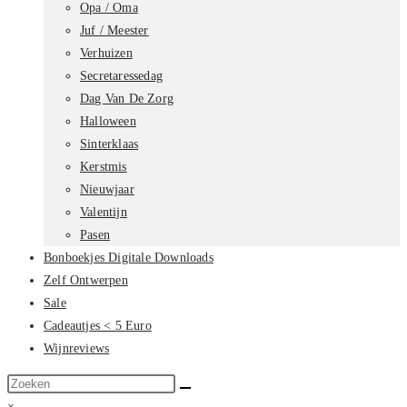
Opa / Oma
Juf / Meester
Verhuizen
Secretaressedag
Dag Van De Zorg
Halloween
Sinterklaas
Kerstmis
Nieuwjaar
Valentijn
Pasen
Bonboekjes Digitale Downloads
Zelf Ontwerpen
Sale
Cadeautjes < 5 Euro
Wijnreviews
Zoek
op
×