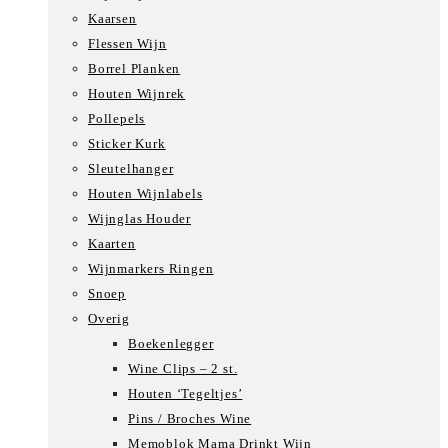
Kaarsen
Flessen Wijn
Borrel Planken
Houten Wijnrek
Pollepels
Sticker Kurk
Sleutelhanger
Houten Wijnlabels
Wijnglas Houder
Kaarten
Wijnmarkers Ringen
Snoep
Overig
Boekenlegger
Wine Clips – 2 st.
Houten ‘Tegeltjes’
Pins / Broches Wine
Memoblok Mama Drinkt Wijn