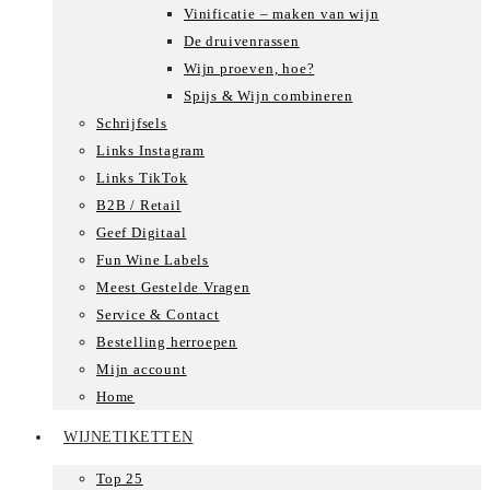
Vinificatie – maken van wijn
De druivenrassen
Wijn proeven, hoe?
Spijs & Wijn combineren
Schrijfsels
Links Instagram
Links TikTok
B2B / Retail
Geef Digitaal
Fun Wine Labels
Meest Gestelde Vragen
Service & Contact
Bestelling herroepen
Mijn account
Home
WIJNETIKETTEN
Top 25