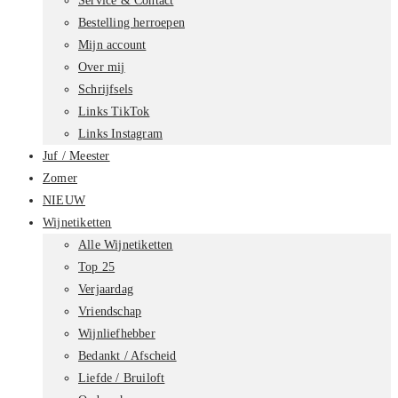
Service & Contact
Bestelling herroepen
Mijn account
Over mij
Schrijfsels
Links TikTok
Links Instagram
Juf / Meester
Zomer
NIEUW
Wijnetiketten
Alle Wijnetiketten
Top 25
Verjaardag
Vriendschap
Wijnliefhebber
Bedankt / Afscheid
Liefde / Bruiloft