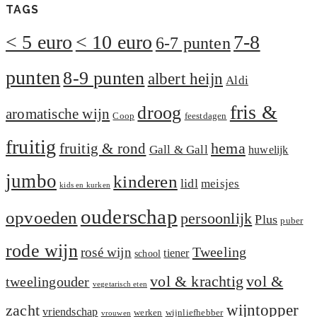
TAGS
< 5 euro
< 10 euro
7-8
6-7 punten
punten
8-9 punten
albert heijn
Aldi
fris &
droog
aromatische wijn
Coop
feestdagen
fruitig
hema
fruitig & rond
Gall & Gall
huwelijk
jumbo
kinderen
lidl
meisjes
kids en kurken
ouderschap
opvoeden
persoonlijk
Plus
puber
rode wijn
Tweeling
rosé wijn
tiener
school
vol &
vol & krachtig
tweelingouder
vegetarisch eten
zacht
wijntopper
vriendschap
werken
wijnliefhebber
vrouwen