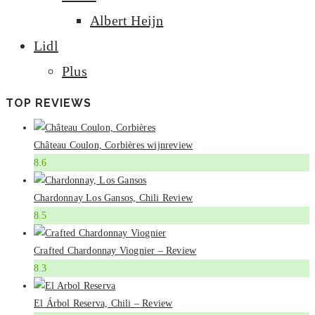
Albert Heijn
Lidl
Plus
TOP REVIEWS
Château Coulon, Corbières wijnreview
8.6
Chardonnay Los Gansos, Chili Review
8.5
Crafted Chardonnay Viognier – Review
8.3
El Árbol Reserva, Chili – Review