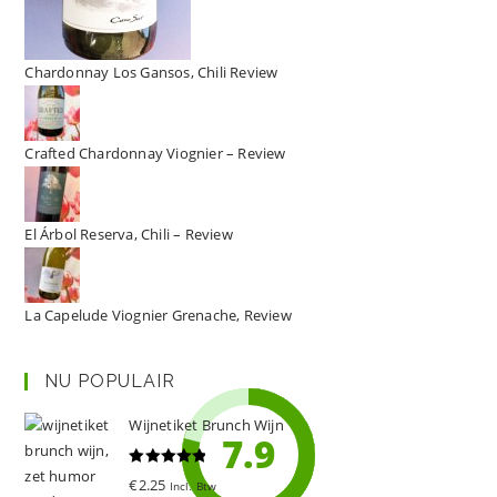
Chardonnay Los Gansos, Chili Review
Crafted Chardonnay Viognier – Review
El Árbol Reserva, Chili – Review
La Capelude Viognier Grenache, Review
NU POPULAIR
Wijnetiket Brunch Wijn
8.6
8.5
8.3
8.1
7.9
Gewaardeer
€
2.25
Incl. Btw