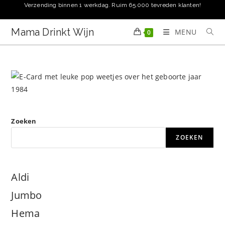
Ga
Verzending binnen 1 werkdag. Ruim 65.000 tevreden klanten!
naar
inhoud
Mama Drinkt Wijn
MENU
0
Zoeken
ZOEKEN
Aldi
Jumbo
Hema