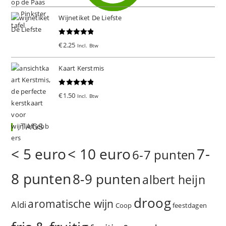
d
5.00
uit 5
Wijnetiket De Liefste
Gewaardeer
€
2.25
Incl. Btw
d
5.00
uit 5
Kaart Kerstmis
Gewaardeer
€
1.50
Incl. Btw
d
5.00
uit 5
TAGS
< 5 euro
< 10 euro
7-
6-7 punten
8 punten
8-9 punten
albert heijn
droog
aromatische wijn
Aldi
Coop
feestdagen