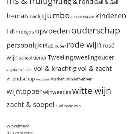
fris & fruitig
fruitig & rond
Gall & Gall
jumbo
kinderen
hema
huwelijk
kids en kurken
ouderschap
opvoeden
lidl
meisjes
rode wijn
persoonlijk
rosé
Plus
puber
Tweeling
wijn
tweelingouder
tiener
school
vol & zacht
vol & krachtig
vegetarisch eten
vriendschap
werken
wijnliefhebber
vrouwen
witte wijn
wijntopper
wijnweetjes
zacht & soepel
zoet
zoete wijn
Winkelmand
B2B voor retail