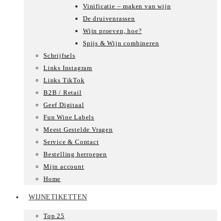
Vinificatie – maken van wijn
De druivenrassen
Wijn proeven, hoe?
Spijs & Wijn combineren
Schrijfsels
Links Instagram
Links TikTok
B2B / Retail
Geef Digitaal
Fun Wine Labels
Meest Gestelde Vragen
Service & Contact
Bestelling herroepen
Mijn account
Home
WIJNETIKETTEN
Top 25