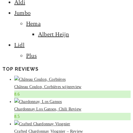
Aldi
Jumbo
Hema
Albert Heijn
Lidl
Plus
TOP REVIEWS
Château Coulon, Corbières wijnreview
8.6
Chardonnay Los Gansos, Chili Review
8.5
Crafted Chardonnay Viognier – Review