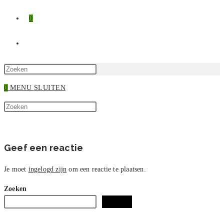
0
TOGGLE
SITE
Druk
op
0
MENU
SLUITEN
ZOEKEN
Escape
Zoek
om
Druk
op
het
op
deze
zoekpaneel
Escape
site
te
om
Geef een reactie
sluiten.
het
zoekpaneel
Je moet
ingelogd zijn
om een reactie te plaatsen.
te
Zoeken
sluiten.
Zoeken