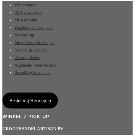
Winkelmand
B2B voor retail
Mijn account
Wachtwoord vergeten
Verzending
Meest Gestelde Vragen
Service & Contact
Privacy Beleid
Algemene Voorwaarden
Bestelling herroepen
Bestelling Herroepen
WINKEL / PICK-UP
GROOTHANDEL ARTISAN BV