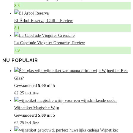
8.3
El Árbol Reserva, Chili – Review
8.1
La Capelude Viognier Grenache, Review
7.9
NU POPULAIR
Wijnetiket Een
Glas?
Gewaardeerd
5.00
uit 5
€
2.25
Incl. Btw
Wijnetiket Magische Wijn
Gewaardeerd
5.00
uit 5
€
2.25
Incl. Btw
Wijnetiket