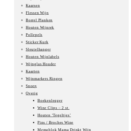
Kaarsen
Flessen Wijn
Borrel Planken
Houten Wijnrek
Pollepels
Sticker Kurk
Sleutelhanger
Houten Wijnlabels
Wijnglas Houder
Kaarten
Wijnmarkers Ringen
Snoep
Overig
Boekenlegger
Wine Clips – 2 st.
Houten ‘Tegeltjes’
Pins / Broches Wine
Memoblok Mama Drinkt Wijn