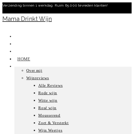
Verzending binnen 1 werkdag. Ruim 65.000 tevreden klanten!
Ga
naar
Mama Drinkt Wijn
inhoud
HOME
Over mij
Wijnreviews
Alle Reviews
Rode wijn
Witte wijn
Rosé wijn
Mousserend
Zoet & Versterkt
Wijn Weetjes