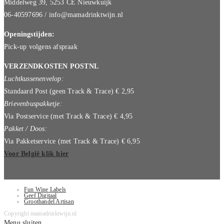
Middelweg 39, 5253 CE Nieuwkuijk
06-40597696 / info@mamadrinktwijn.nl
Openingstijden:
Pick-up volgens afspraak
VERZENDKOSTEN POSTNL
Luchtkussenenvelop:
Standaard Post (geen Track & Trace) € 2,95
Brievenbuspakketje:
Via Postservice (met Track & Trace) € 4,95
Pakket / Doos:
Via Pakketservice (met Track & Trace) € 6,95
Voor België klik hier
Fun Wine Labels
Geef Digitaal
Groothandel Artisan
Copyright mamadrinktwijn.nl
Menu sluiten