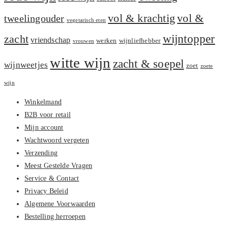
vol &
vol & krachtig
tweelingouder
vegetarisch eten
zacht
wijntopper
vriendschap
werken
wijnliefhebber
vrouwen
witte wijn
zacht & soepel
wijnweetjes
zoet
zoete
wijn
Winkelmand
B2B voor retail
Mijn account
Wachtwoord vergeten
Verzending
Meest Gestelde Vragen
Service & Contact
Privacy Beleid
Algemene Voorwaarden
Bestelling herroepen