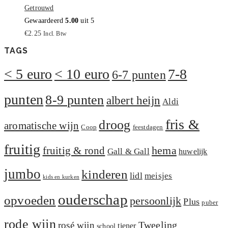
Getrouwd
Gewaardeerd
5.00
uit 5
€
2.25
Incl. Btw
TAGS
< 5 euro
< 10 euro
7-8
6-7 punten
punten
8-9 punten
albert heijn
Aldi
fris &
droog
aromatische wijn
Coop
feestdagen
fruitig
hema
fruitig & rond
Gall & Gall
huwelijk
jumbo
kinderen
lidl
meisjes
kids en kurken
ouderschap
opvoeden
persoonlijk
Plus
puber
rode wijn
Tweeling
rosé wijn
tiener
school