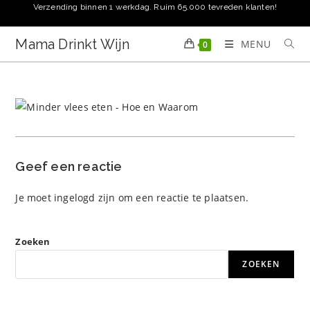
Ga
Verzending binnen 1 werkdag. Ruim 65.000 tevreden klanten!
naar
inhoud
Mama Drinkt Wijn
MENU
0
Geef een reactie
Je moet
ingelogd zijn
om een reactie te plaatsen.
Zoeken
ZOEKEN