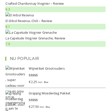
Crafted Chardonnay Viognier – Review
8.3
El Árbol Reserva, Chili – Review
8.1
La Capelude Viognier Grenache, Review
7.9
NU POPULAIR
Wijnetiket Grootouders
Gewaardeer
€
2.25
Incl. Btw
d
5.00
uit 5
Grappig Moederdag Pakket
Gewaardeer
€
27.50
Incl. Btw
d
5.00
uit 5