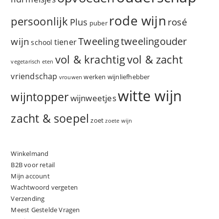
rode wijn
persoonlijk
rosé
Plus
puber
Tweeling
wijn
tweelingouder
tiener
school
vol & zacht
vol & krachtig
vegetarisch eten
vriendschap
werken
wijnliefhebber
vrouwen
witte wijn
wijntopper
wijnweetjes
zacht & soepel
zoet
zoete wijn
Winkelmand
B2B voor retail
Mijn account
Wachtwoord vergeten
Verzending
Meest Gestelde Vragen