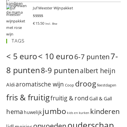
Juf Meester Wijnpakket
Gewaardeer
€
15.50
Incl. Btw
d
5.00
uit 5
TAGS
< 5 euro
< 10 euro
7-
6-7 punten
8 punten
8-9 punten
albert heijn
droog
aromatische wijn
Aldi
Coop
feestdagen
fris & fruitig
fruitig & rond
Gall & Gall
jumbo
kinderen
hema
huwelijk
kids en kurken
ouderschap
opvoeden
lidl
meisjes