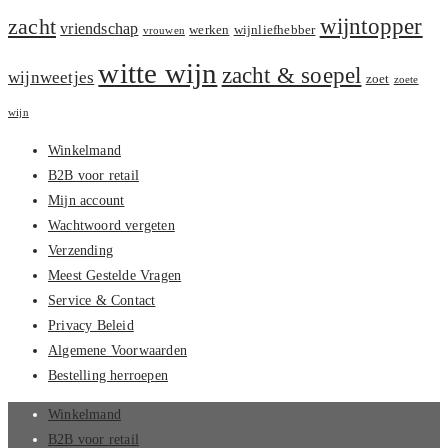
zacht
wijntopper
vriendschap
werken
wijnliefhebber
vrouwen
witte wijn
zacht & soepel
wijnweetjes
zoet
zoete
wijn
Winkelmand
B2B voor retail
Mijn account
Wachtwoord vergeten
Verzending
Meest Gestelde Vragen
Service & Contact
Privacy Beleid
Algemene Voorwaarden
Bestelling herroepen
Winkelmand
B2B voor retail