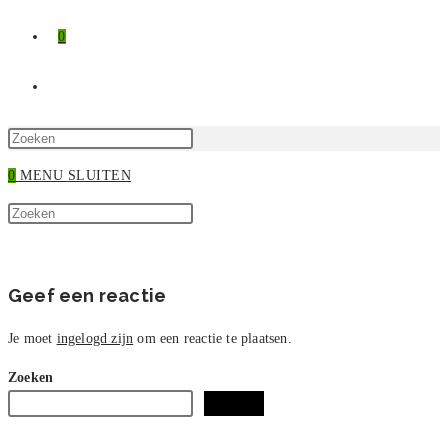
0
TOGGLE
SITE
Druk
op
0
MENU
SLUITEN
ZOEKEN
Escape
Zoek
om
Druk
op
het
op
deze
zoekpaneel
Escape
site
te
om
Geef een reactie
sluiten.
het
zoekpaneel
Je moet
ingelogd zijn
om een reactie te plaatsen.
te
Zoeken
sluiten.
Zoeken