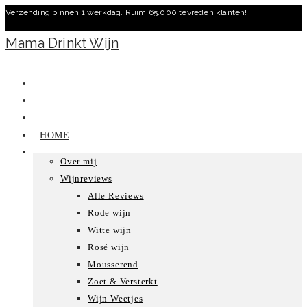
Verzending binnen 1 werkdag. Ruim 65.000 tevreden klanten!
Ga
naar
Mama Drinkt Wijn
inhoud
HOME
Over mij
Wijnreviews
Alle Reviews
Rode wijn
Witte wijn
Rosé wijn
Mousserend
Zoet & Versterkt
Wijn Weetjes