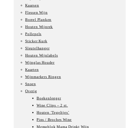
Kaarsen
Flessen Wijn
Borrel Planken
Houten Wijnrek
Pollepels
Sticker Kurk
Sleutelhanger
Houten Wijnlabels
Wijnglas Houder
Kaarten
Wijnmarkers Ringen
Snoep
Overig
Boekenlegger
Wine Clips – 2 st.
Houten ‘Tegeltjes’
Pins / Broches Wine
Memoblok Mama Drinkt Wijn