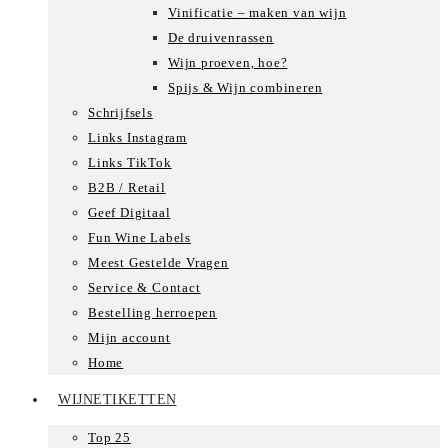
Vinificatie – maken van wijn
De druivenrassen
Wijn proeven, hoe?
Spijs & Wijn combineren
Schrijfsels
Links Instagram
Links TikTok
B2B / Retail
Geef Digitaal
Fun Wine Labels
Meest Gestelde Vragen
Service & Contact
Bestelling herroepen
Mijn account
Home
WIJNETIKETTEN
Top 25