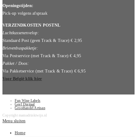
Openingstijden:
Pick-up volgens afspraak
VERZENDKOSTEN POSTNL
Luchtkussenenvelop:
Standaard Post (geen Track & Trace) € 2,95
Brievenbuspakketje:
Via Postservice (met Track & Trace) € 4,95
Pakket / Doos:
Via Pakketservice (met Track & Trace) € 6,95
Voor België klik hier
Fun Wine Labels
Geef Digitaal
Groothandel Artisan
Copyright mamadrinktwijn.nl
Menu sluiten
Home