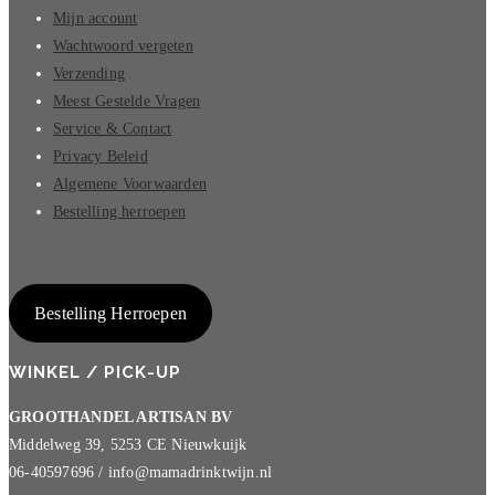
Mijn account
Wachtwoord vergeten
Verzending
Meest Gestelde Vragen
Service & Contact
Privacy Beleid
Algemene Voorwaarden
Bestelling herroepen
Bestelling Herroepen
WINKEL / PICK-UP
GROOTHANDEL ARTISAN BV
Middelweg 39, 5253 CE Nieuwkuijk
06-40597696 / info@mamadrinktwijn.nl