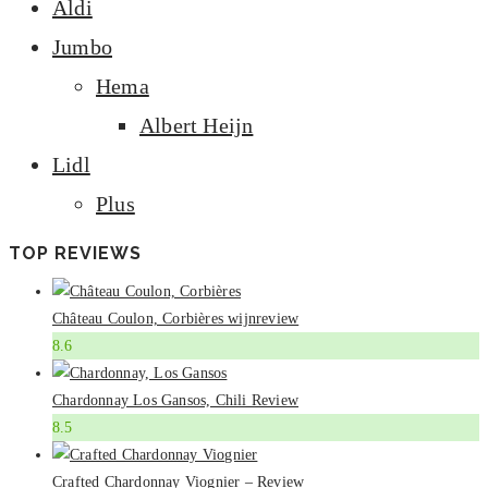
Aldi
Jumbo
Hema
Albert Heijn
Lidl
Plus
TOP REVIEWS
Château Coulon, Corbières wijnreview
8.6
Chardonnay Los Gansos, Chili Review
8.5
Crafted Chardonnay Viognier – Review