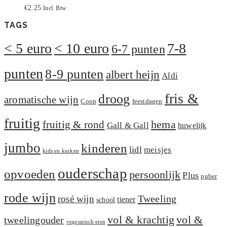
€
2.25
Incl. Btw
TAGS
< 5 euro
< 10 euro
7-8
6-7 punten
punten
8-9 punten
albert heijn
Aldi
fris &
droog
aromatische wijn
Coop
feestdagen
fruitig
hema
fruitig & rond
Gall & Gall
huwelijk
jumbo
kinderen
lidl
meisjes
kids en kurken
ouderschap
opvoeden
persoonlijk
Plus
puber
rode wijn
Tweeling
rosé wijn
tiener
school
vol &
vol & krachtig
tweelingouder
vegetarisch eten