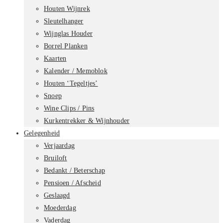
Houten Wijnrek
Sleutelhanger
Wijnglas Houder
Borrel Planken
Kaarten
Kalender / Memoblok
Houten ‘Tegeltjes’
Snoep
Wine Clips / Pins
Kurkentrekker & Wijnhouder
Gelegenheid
Verjaardag
Bruiloft
Bedankt / Beterschap
Pensioen / Afscheid
Geslaagd
Moederdag
Vaderdag