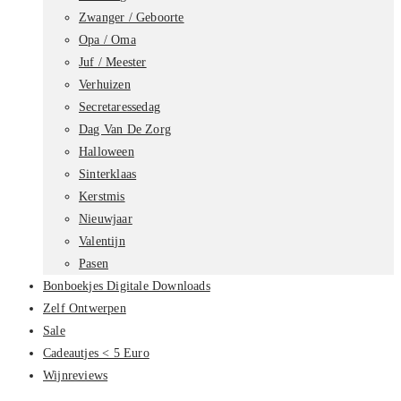
Zwanger / Geboorte
Opa / Oma
Juf / Meester
Verhuizen
Secretaressedag
Dag Van De Zorg
Halloween
Sinterklaas
Kerstmis
Nieuwjaar
Valentijn
Pasen
Bonboekjes Digitale Downloads
Zelf Ontwerpen
Sale
Cadeautjes < 5 Euro
Wijnreviews