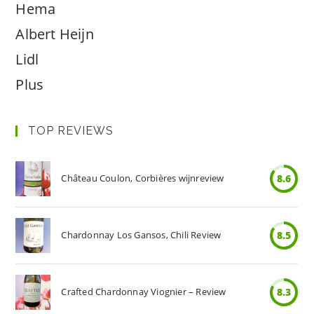
Hema
Albert Heijn
Lidl
Plus
TOP REVIEWS
Château Coulon, Corbières wijnreview
8.6
Chardonnay Los Gansos, Chili Review
8.5
Crafted Chardonnay Viognier – Review
8.3