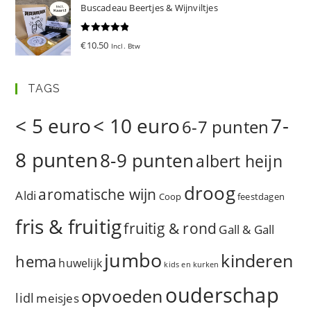
Buscadeau Beertjes & Wijnviltjes
Gewaardeer
€
10.50
Incl. Btw
d
5.00
uit 5
TAGS
< 5 euro
< 10 euro
7-
6-7 punten
8 punten
8-9 punten
albert heijn
droog
aromatische wijn
Aldi
Coop
feestdagen
fris & fruitig
fruitig & rond
Gall & Gall
jumbo
kinderen
hema
huwelijk
kids en kurken
ouderschap
opvoeden
lidl
meisjes