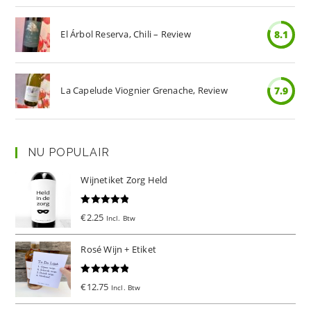
El Árbol Reserva, Chili – Review
8.1
La Capelude Viognier Grenache, Review
7.9
NU POPULAIR
Wijnetiket Zorg Held
Gewaardeer
€
2.25
Incl. Btw
d
5.00
uit 5
Rosé Wijn + Etiket
Gewaardeer
€
12.75
Incl. Btw
d
5.00
uit 5