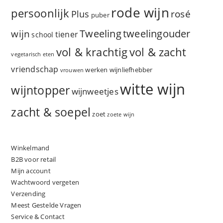
rode wijn
persoonlijk
rosé
Plus
puber
Tweeling
wijn
tweelingouder
tiener
school
vol & zacht
vol & krachtig
vegetarisch eten
vriendschap
werken
wijnliefhebber
vrouwen
witte wijn
wijntopper
wijnweetjes
zacht & soepel
zoet
zoete wijn
Winkelmand
B2B voor retail
Mijn account
Wachtwoord vergeten
Verzending
Meest Gestelde Vragen
Service & Contact