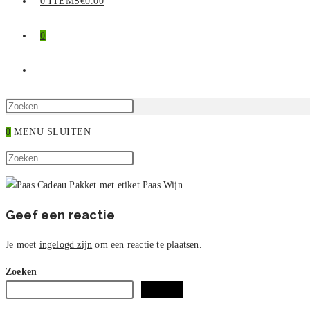
0 ITEMS
€0.00
0
TOGGLE
SITE
Druk
op
0
MENU
SLUITEN
ZOEKEN
Escape
Zoek
om
Druk
op
het
op
deze
zoekpaneel
Escape
site
te
om
Geef een reactie
sluiten.
het
zoekpaneel
Je moet
ingelogd zijn
om een reactie te plaatsen.
te
Zoeken
sluiten.
Zoeken