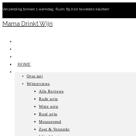
Ga
Verzending binnen 1 werkdag. Ruim 65.000 tevreden klanten!
naar
inhoud
Mama Drinkt Wijn
HOME
Over mij
Wijnreviews
Alle Reviews
Rode wijn
Witte wijn
Rosé wijn
Mousserend
Zoet & Versterkt