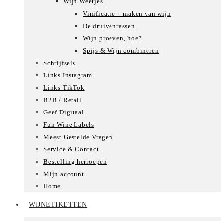
Wijn Weetjes
Vinificatie – maken van wijn
De druivenrassen
Wijn proeven, hoe?
Spijs & Wijn combineren
Schrijfsels
Links Instagram
Links TikTok
B2B / Retail
Geef Digitaal
Fun Wine Labels
Meest Gestelde Vragen
Service & Contact
Bestelling herroepen
Mijn account
Home
WIJNETIKETTEN