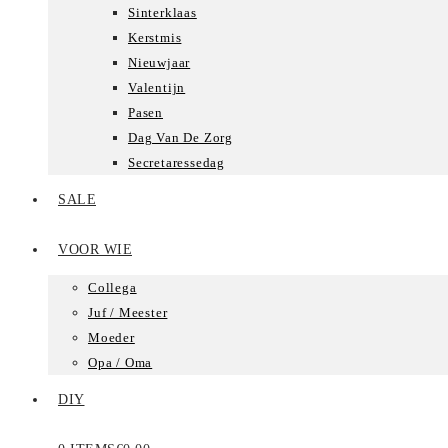
Sinterklaas
Kerstmis
Nieuwjaar
Valentijn
Pasen
Dag Van De Zorg
Secretaressedag
SALE
VOOR WIE
Collega
Juf / Meester
Moeder
Opa / Oma
DIY