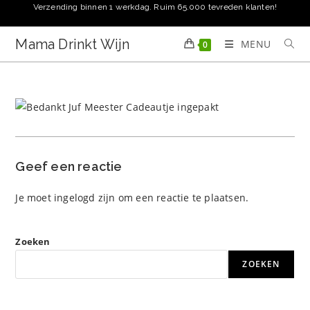
Ga
Verzending binnen 1 werkdag. Ruim 65.000 tevreden klanten!
naar
inhoud
Mama Drinkt Wijn
MENU
0
Geef een reactie
Je moet
ingelogd zijn
om een reactie te plaatsen.
Zoeken
ZOEKEN