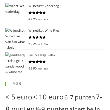
Wijnetiket Vaderdag
Gewaardeer
€
2.25
Incl. Btw
d
5.00
uit 5
Wijnetiket Wine Flies
Gewaardeer
€
2.25
Incl. Btw
d
5.00
uit 5
Geurkaarsje Relax
Gewaardeer
€
3.95
Incl. Btw
d
5.00
uit 5
TAGS
< 5 euro
< 10 euro
7-
6-7 punten
8 punten
8-9 punten
albert heijn