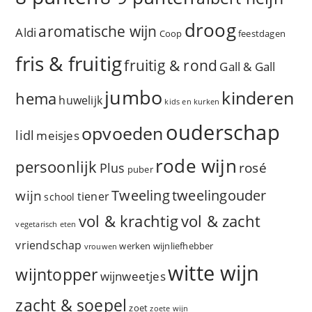
droog
aromatische wijn
Aldi
Coop
feestdagen
fris & fruitig
fruitig & rond
Gall & Gall
jumbo
kinderen
hema
huwelijk
kids en kurken
ouderschap
opvoeden
lidl
meisjes
rode wijn
persoonlijk
rosé
Plus
puber
Tweeling
wijn
tweelingouder
tiener
school
vol & zacht
vol & krachtig
vegetarisch eten
vriendschap
werken
wijnliefhebber
vrouwen
witte wijn
wijntopper
wijnweetjes
zacht & soepel
zoet
zoete wijn