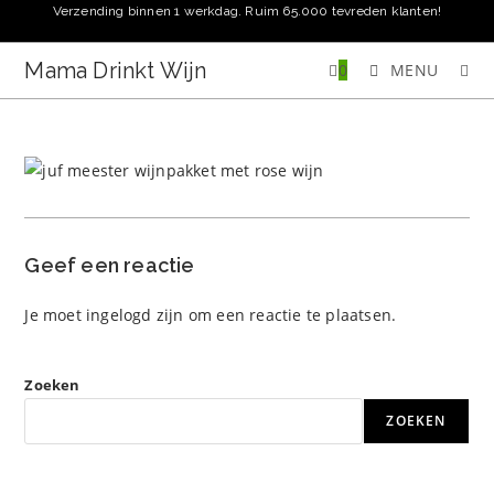
Ga
Verzending binnen 1 werkdag. Ruim 65.000 tevreden klanten!
naar
inhoud
Mama Drinkt Wijn
0
MENU
Geef een reactie
Je moet
ingelogd zijn
om een reactie te plaatsen.
Zoeken
ZOEKEN