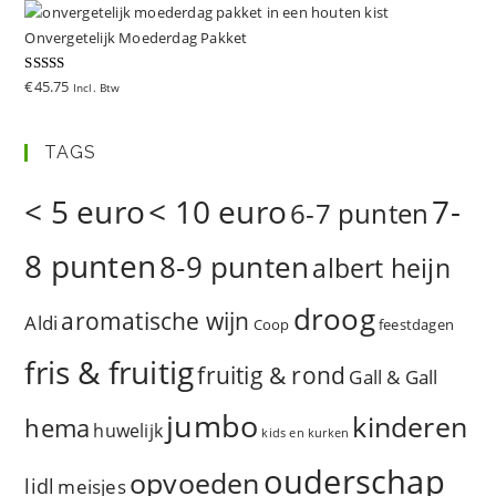
d
5.00
uit 5
Onvergetelijk Moederdag Pakket
Gewaardeer
€
45.75
Incl. Btw
d
5.00
uit 5
TAGS
< 5 euro
< 10 euro
7-
6-7 punten
8 punten
8-9 punten
albert heijn
droog
aromatische wijn
Aldi
Coop
feestdagen
fris & fruitig
fruitig & rond
Gall & Gall
jumbo
kinderen
hema
huwelijk
kids en kurken
ouderschap
opvoeden
lidl
meisjes