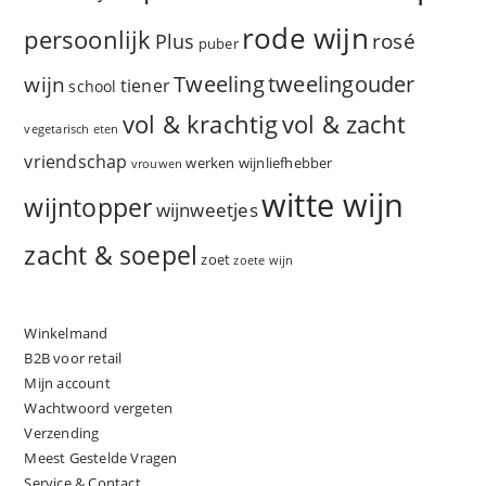
rode wijn
persoonlijk
rosé
Plus
puber
Tweeling
wijn
tweelingouder
tiener
school
vol & zacht
vol & krachtig
vegetarisch eten
vriendschap
werken
wijnliefhebber
vrouwen
witte wijn
wijntopper
wijnweetjes
zacht & soepel
zoet
zoete wijn
Winkelmand
B2B voor retail
Mijn account
Wachtwoord vergeten
Verzending
Meest Gestelde Vragen
Service & Contact