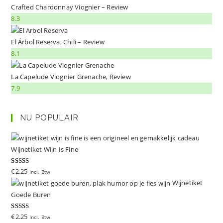
Crafted Chardonnay Viognier – Review
8.3
El Árbol Reserva, Chili – Review
8.1
La Capelude Viognier Grenache, Review
7.9
NU POPULAIR
Wijnetiket Wijn Is Fine
Gewaardeer
€
2.25
Incl. Btw
d
5.00
uit 5
Wijnetiket
Goede Buren
Gewaardeer
€
2.25
Incl. Btw