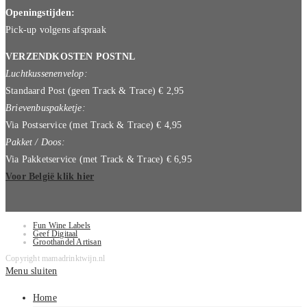
Openingstijden:
Pick-up volgens afspraak
VERZENDKOSTEN POSTNL
Luchtkussenenvelop:
Standaard Post (geen Track & Trace) € 2,95
Brievenbuspakketje:
Via Postservice (met Track & Trace) € 4,95
Pakket / Doos:
Via Pakketservice (met Track & Trace) € 6,95
Voor België klik hier
Fun Wine Labels
Geef Digitaal
Groothandel Artisan
Copyright mamadrinktwijn.nl
Menu sluiten
Home