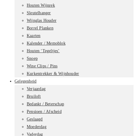
Houten Wijnrek
Sleutelhanger
Wijnglas Houder
Borrel Planken
Kaarten
Kalender / Memoblok
Houten ‘Tegeltjes’
Snoep
Wine Clips / Pins
Kurkentrekker & Wijnhouder
Gelegenheid
Verjaardag
Bruiloft
Bedankt / Beterschap
Pensioen / Afscheid
Geslaagd
Moederdag
Vaderdag