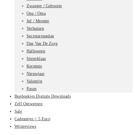
Zwanger / Geboorte
Opa / Oma
Juf / Meester
Verhuizen
Secretaressedag
Dag Van De Zorg
Halloween
Sinterklaas
Kerstmis
Nieuwjaar
Valentijn
Pasen
Bonboekjes Digitale Downloads
Zelf Ontwerpen
Sale
Cadeautjes < 5 Euro
Wijnreviews