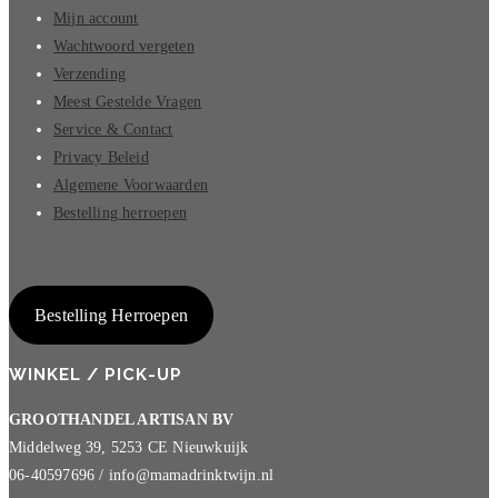
Mijn account
Wachtwoord vergeten
Verzending
Meest Gestelde Vragen
Service & Contact
Privacy Beleid
Algemene Voorwaarden
Bestelling herroepen
Bestelling Herroepen
WINKEL / PICK-UP
GROOTHANDEL ARTISAN BV
Middelweg 39, 5253 CE Nieuwkuijk
06-40597696 / info@mamadrinktwijn.nl