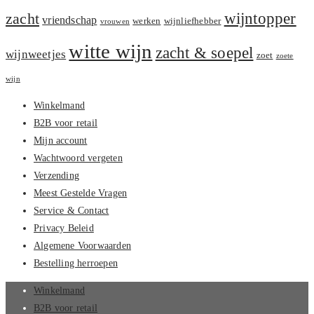
zacht
wijntopper
vriendschap
werken
wijnliefhebber
vrouwen
witte wijn
zacht & soepel
wijnweetjes
zoet
zoete
wijn
Winkelmand
B2B voor retail
Mijn account
Wachtwoord vergeten
Verzending
Meest Gestelde Vragen
Service & Contact
Privacy Beleid
Algemene Voorwaarden
Bestelling herroepen
Winkelmand
B2B voor retail