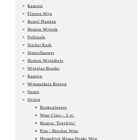
Kaarsen
Flessen Wijn
Borrel Planken
Houten Wijnrek
Pollepels
Sticker Kurk
Sleutelhanger
Houten Wijnlabels
Wijnglas Houder
Kaarten
Wijnmarkers Ringen
Snoep
Overig
Boekenlegger
Wine Clips – 2 st.
Houten ‘Tegeltjes’
Pins / Broches Wine
Memoblok Mama Drinkt Wijn