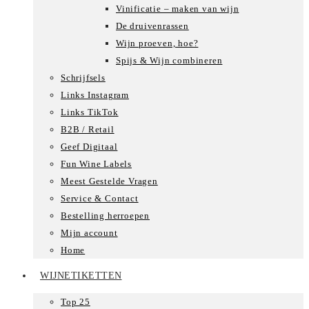
Vinificatie – maken van wijn
De druivenrassen
Wijn proeven, hoe?
Spijs & Wijn combineren
Schrijfsels
Links Instagram
Links TikTok
B2B / Retail
Geef Digitaal
Fun Wine Labels
Meest Gestelde Vragen
Service & Contact
Bestelling herroepen
Mijn account
Home
WIJNETIKETTEN
Top 25