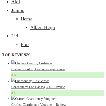
Aldi
Jumbo
Hema
Albert Heijn
Lidl
Plus
TOP REVIEWS
Château Coulon, Corbières wijnreview
8.6
Chardonnay Los Gansos, Chili Review
8.5
Crafted Chardonnay Viognier – Review