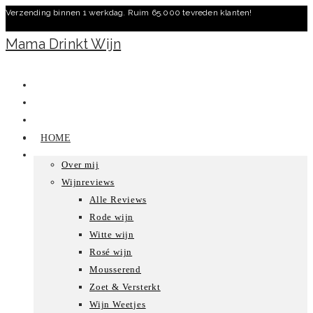
Verzending binnen 1 werkdag. Ruim 65.000 tevreden klanten!
Ga
naar
Mama Drinkt Wijn
inhoud
HOME
Over mij
Wijnreviews
Alle Reviews
Rode wijn
Witte wijn
Rosé wijn
Mousserend
Zoet & Versterkt
Wijn Weetjes