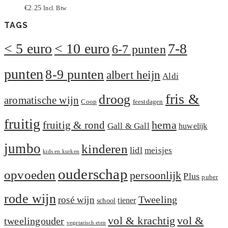
€
2.25
Incl. Btw
TAGS
< 5 euro
< 10 euro
7-8
6-7 punten
punten
8-9 punten
albert heijn
Aldi
fris &
droog
aromatische wijn
Coop
feestdagen
fruitig
hema
fruitig & rond
Gall & Gall
huwelijk
jumbo
kinderen
lidl
meisjes
kids en kurken
ouderschap
opvoeden
persoonlijk
Plus
puber
rode wijn
Tweeling
rosé wijn
tiener
school
vol &
vol & krachtig
tweelingouder
vegetarisch eten