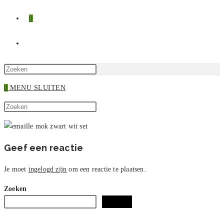
0
TOGGLE
SITE
Druk
op
0
MENU
SLUITEN
ZOEKEN
Escape
Zoek
om
Druk
op
het
op
deze
zoekpaneel
Escape
site
te
om
Geef een reactie
sluiten.
het
zoekpaneel
Je moet
ingelogd zijn
om een reactie te plaatsen.
te
Zoeken
sluiten.
Zoeken