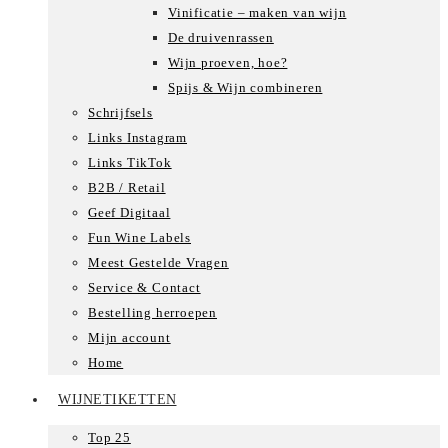
Vinificatie – maken van wijn
De druivenrassen
Wijn proeven, hoe?
Spijs & Wijn combineren
Schrijfsels
Links Instagram
Links TikTok
B2B / Retail
Geef Digitaal
Fun Wine Labels
Meest Gestelde Vragen
Service & Contact
Bestelling herroepen
Mijn account
Home
WIJNETIKETTEN
Top 25