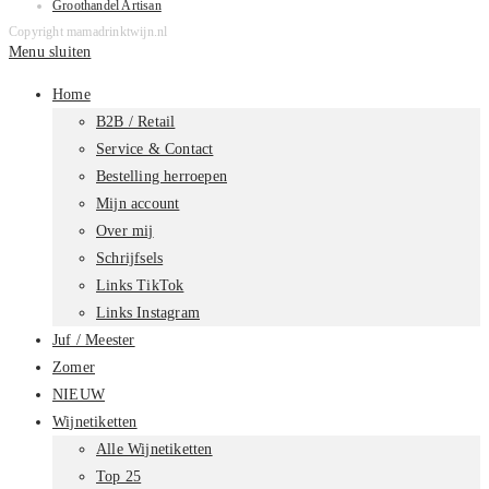
Groothandel Artisan
Copyright mamadrinktwijn.nl
Menu sluiten
Home
B2B / Retail
Service & Contact
Bestelling herroepen
Mijn account
Over mij
Schrijfsels
Links TikTok
Links Instagram
Juf / Meester
Zomer
NIEUW
Wijnetiketten
Alle Wijnetiketten
Top 25