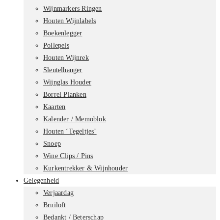
Wijnmarkers Ringen
Houten Wijnlabels
Boekenlegger
Pollepels
Houten Wijnrek
Sleutelhanger
Wijnglas Houder
Borrel Planken
Kaarten
Kalender / Memoblok
Houten ‘Tegeltjes’
Snoep
Wine Clips / Pins
Kurkentrekker & Wijnhouder
Gelegenheid
Verjaardag
Bruiloft
Bedankt / Beterschap