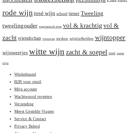
puber
rode wijn
Tweeling
rosé wijn
tiener
school
vol &
vol & krachtig
tweelingouder
vegetarisch eten
zacht
wijntopper
vriendschap
werken
wijnliefhebber
vrouwen
witte wijn
zacht & soepel
wijnweetjes
zoet
zoete
wijn
Winkelmand
B2B voor retail
Mijn account
Wachtwoord vergeten
Verzending
Meest Gestelde Vragen
Service & Contact
Privacy Beleid