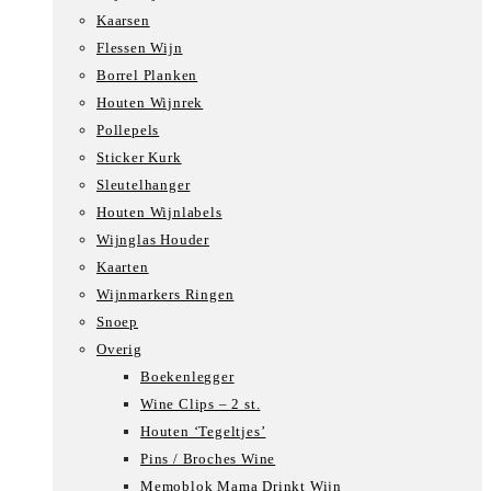
Kaarsen
Flessen Wijn
Borrel Planken
Houten Wijnrek
Pollepels
Sticker Kurk
Sleutelhanger
Houten Wijnlabels
Wijnglas Houder
Kaarten
Wijnmarkers Ringen
Snoep
Overig
Boekenlegger
Wine Clips – 2 st.
Houten ‘Tegeltjes’
Pins / Broches Wine
Memoblok Mama Drinkt Wijn