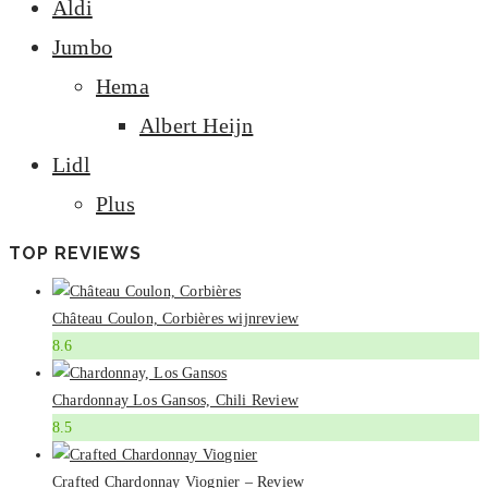
Aldi
Jumbo
Hema
Albert Heijn
Lidl
Plus
TOP REVIEWS
Château Coulon, Corbières wijnreview
8.6
Chardonnay Los Gansos, Chili Review
8.5
Crafted Chardonnay Viognier – Review