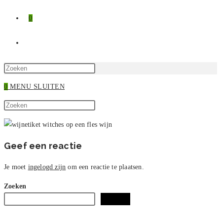
0
TOGGLE
SITE
Druk
op
0
MENU
SLUITEN
ZOEKEN
Escape
Zoek
om
Druk
op
het
op
deze
zoekpaneel
Escape
site
te
om
Geef een reactie
sluiten.
het
zoekpaneel
Je moet
ingelogd zijn
om een reactie te plaatsen.
te
Zoeken
sluiten.
Zoeken