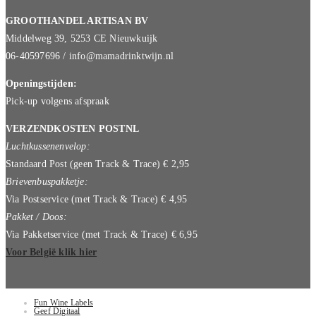
GROOTHANDEL ARTISAN BV
Middelweg 39, 5253 CE Nieuwkuijk
06-40597696 / info@mamadrinktwijn.nl
Openingstijden:
Pick-up volgens afspraak
VERZENDKOSTEN POSTNL
Luchtkussenenvelop:
Standaard Post (geen Track & Trace) € 2,95
Brievenbuspakketje:
Via Postservice (met Track & Trace) € 4,95
Pakket / Doos:
Via Pakketservice (met Track & Trace) € 6,95
Voor België klik hier
Fun Wine Labels
Geef Digitaal