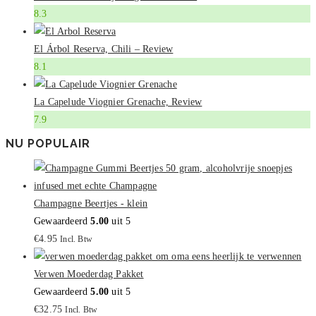
8.3
El Árbol Reserva, Chili – Review
8.1
La Capelude Viognier Grenache, Review
7.9
NU POPULAIR
Champagne Beertjes - klein
Gewaardeerd
5.00
uit 5
€
4.95
Incl. Btw
Verwen Moederdag Pakket
Gewaardeerd
5.00
uit 5
€
32.75
Incl. Btw