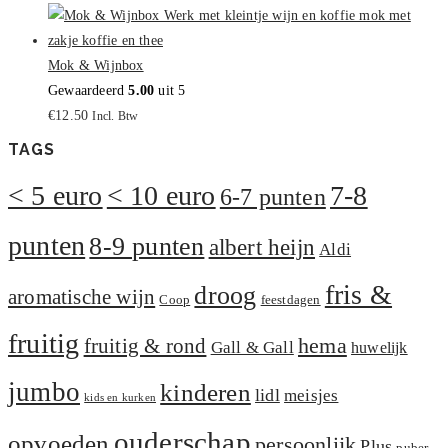
Mok & Wijnbox
Gewaardeerd
5.00
uit 5
€
12.50
Incl. Btw
TAGS
< 5 euro
< 10 euro
7-8
6-7 punten
punten
8-9 punten
albert heijn
Aldi
fris &
droog
aromatische wijn
Coop
feestdagen
fruitig
hema
fruitig & rond
Gall & Gall
huwelijk
jumbo
kinderen
lidl
meisjes
kids en kurken
ouderschap
opvoeden
persoonlijk
Plus