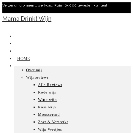
Verzending binnen 1 werkdag. Ruim 65.000 tevreden klanten!
Ga
naar
Mama Drinkt Wijn
inhoud
HOME
Over mij
Wijnreviews
Alle Reviews
Rode wijn
Witte wijn
Rosé wijn
Mousserend
Zoet & Versterkt
Wijn Weetjes