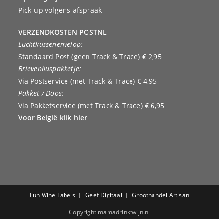
Pick-up volgens afspraak
VERZENDKOSTEN POSTNL
Luchtkussenenvelop:
Standaard Post (geen Track & Trace) € 2,95
Brievenbuspakketje:
Via Postservice (met Track & Trace) € 4,95
Pakket / Doos:
Via Pakketservice (met Track & Trace) € 6,95
Voor België klik hier
Fun Wine Labels
Geef Digitaal
Groothandel Artisan
Copyright mamadrinktwijn.nl