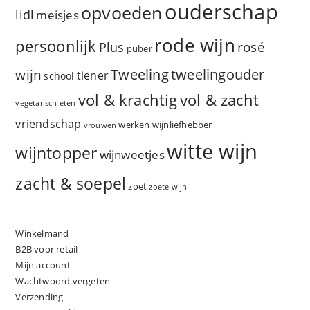
ouderschap
opvoeden
lidl
meisjes
rode wijn
persoonlijk
rosé
Plus
puber
Tweeling
wijn
tweelingouder
tiener
school
vol & zacht
vol & krachtig
vegetarisch eten
vriendschap
werken
wijnliefhebber
vrouwen
witte wijn
wijntopper
wijnweetjes
zacht & soepel
zoet
zoete wijn
Winkelmand
B2B voor retail
Mijn account
Wachtwoord vergeten
Verzending