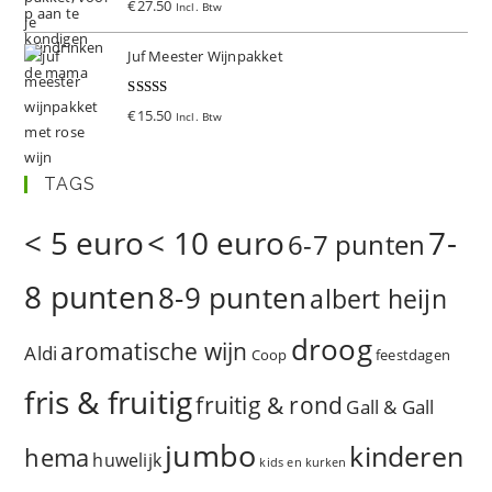
€
27.50
Incl. Btw
d
5.00
uit 5
Juf Meester Wijnpakket
Gewaardeer
€
15.50
Incl. Btw
d
5.00
uit 5
TAGS
< 5 euro
< 10 euro
7-
6-7 punten
8 punten
8-9 punten
albert heijn
droog
aromatische wijn
Aldi
Coop
feestdagen
fris & fruitig
fruitig & rond
Gall & Gall
jumbo
kinderen
hema
huwelijk
kids en kurken