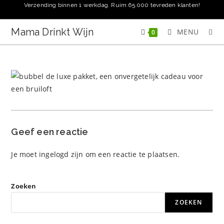
Ga
Verzending binnen 1 werkdag. Ruim 65.000 tevreden klanten!
naar
inhoud
Mama Drinkt Wijn
MENU
0
Geef een reactie
Je moet
ingelogd zijn
om een reactie te plaatsen.
Zoeken
ZOEKEN