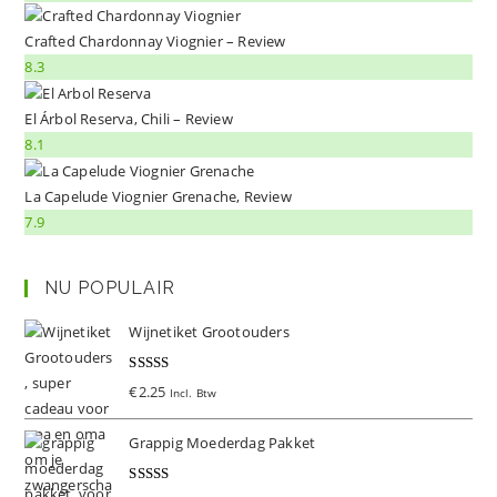
Crafted Chardonnay Viognier – Review
8.3
El Árbol Reserva, Chili – Review
8.1
La Capelude Viognier Grenache, Review
7.9
NU POPULAIR
Wijnetiket Grootouders
Gewaardeer
€
2.25
Incl. Btw
d
5.00
uit 5
Grappig Moederdag Pakket
Gewaardeer