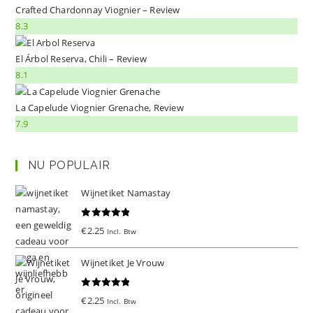
Crafted Chardonnay Viognier – Review
8.3
El Árbol Reserva, Chili – Review
8.1
La Capelude Viognier Grenache, Review
7.9
NU POPULAIR
Wijnetiket Namastay
Gewaardeer
€
2.25
Incl. Btw
d
5.00
uit 5
Wijnetiket Je Vrouw
Gewaardeer
€
2.25
Incl. Btw
d
5.00
uit 5