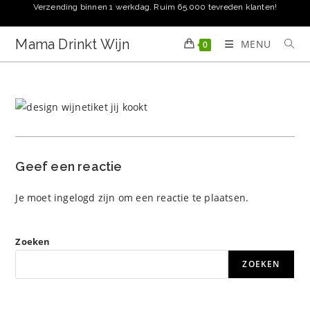
Ga
Verzending binnen 1 werkdag. Ruim 65.000 tevreden klanten!
naar
inhoud
Mama Drinkt Wijn
MENU
0
Geef een reactie
Je moet
ingelogd zijn
om een reactie te plaatsen.
Zoeken
ZOEKEN