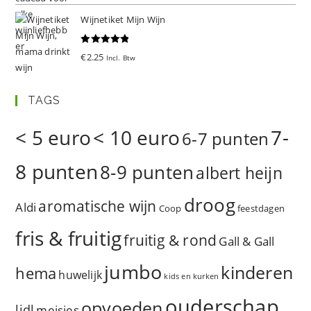
Wijnetiket Mijn Wijn
Gewaardeer
€
2.25
Incl. Btw
d
5.00
uit 5
TAGS
< 5 euro
< 10 euro
7-
6-7 punten
8 punten
8-9 punten
albert heijn
droog
aromatische wijn
Aldi
Coop
feestdagen
fris & fruitig
fruitig & rond
Gall & Gall
jumbo
kinderen
hema
huwelijk
kids en kurken
ouderschap
opvoeden
lidl
meisjes