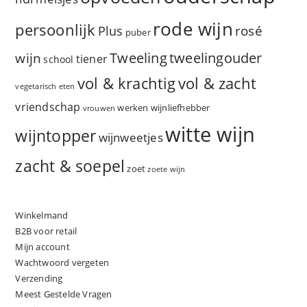
rode wijn
persoonlijk
rosé
Plus
puber
Tweeling
wijn
tweelingouder
tiener
school
vol & zacht
vol & krachtig
vegetarisch eten
vriendschap
werken
wijnliefhebber
vrouwen
witte wijn
wijntopper
wijnweetjes
zacht & soepel
zoet
zoete wijn
Winkelmand
B2B voor retail
Mijn account
Wachtwoord vergeten
Verzending
Meest Gestelde Vragen