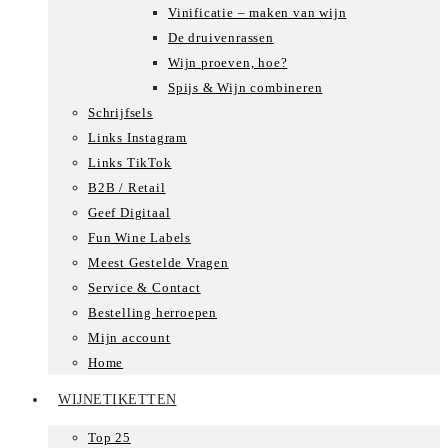
Vinificatie – maken van wijn
De druivenrassen
Wijn proeven, hoe?
Spijs & Wijn combineren
Schrijfsels
Links Instagram
Links TikTok
B2B / Retail
Geef Digitaal
Fun Wine Labels
Meest Gestelde Vragen
Service & Contact
Bestelling herroepen
Mijn account
Home
WIJNETIKETTEN
Top 25