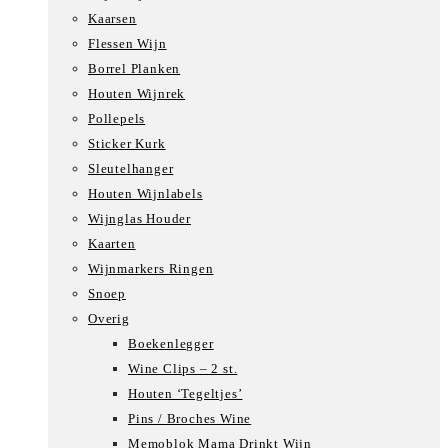
Kaarsen
Flessen Wijn
Borrel Planken
Houten Wijnrek
Pollepels
Sticker Kurk
Sleutelhanger
Houten Wijnlabels
Wijnglas Houder
Kaarten
Wijnmarkers Ringen
Snoep
Overig
Boekenlegger
Wine Clips – 2 st.
Houten ‘Tegeltjes’
Pins / Broches Wine
Memoblok Mama Drinkt Wijn