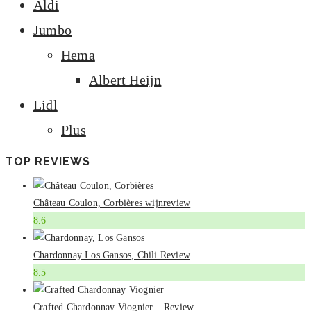
Aldi
Jumbo
Hema
Albert Heijn
Lidl
Plus
TOP REVIEWS
Château Coulon, Corbières wijnreview
8.6
Chardonnay Los Gansos, Chili Review
8.5
Crafted Chardonnay Viognier – Review