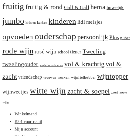
fruitig
hema
fruitig & rond
Gall & Gall
huwelijk
jumbo
kinderen
lidl
meisjes
kids en kurken
ouderschap
opvoeden
persoonlijk
Plus
puber
rode wijn
Tweeling
rosé wijn
tiener
school
vol &
vol & krachtig
tweelingouder
vegetarisch eten
zacht
wijntopper
vriendschap
werken
wijnliefhebber
vrouwen
witte wijn
zacht & soepel
wijnweetjes
zoet
zoete
wijn
Winkelmand
B2B voor retail
Mijn account