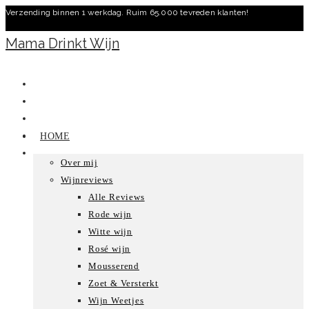
Verzending binnen 1 werkdag. Ruim 65.000 tevreden klanten!
Ga
naar
Mama Drinkt Wijn
inhoud
HOME
Over mij
Wijnreviews
Alle Reviews
Rode wijn
Witte wijn
Rosé wijn
Mousserend
Zoet & Versterkt
Wijn Weetjes