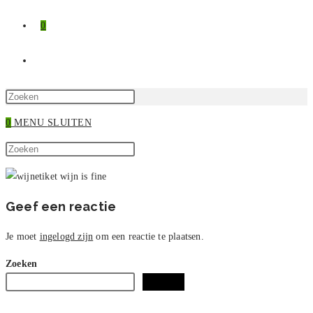
0
TOGGLE
SITE
Druk
op
0
MENU
SLUITEN
ZOEKEN
Escape
Zoek
om
Druk
op
het
op
deze
zoekpaneel
Escape
site
te
om
Geef een reactie
sluiten.
het
zoekpaneel
Je moet
ingelogd zijn
om een reactie te plaatsen.
te
Zoeken
sluiten.
Zoeken