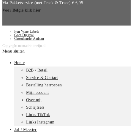
Via Pakketservice (met Track & Trace) € 6,95
Voor België klik hier
Fun Wine Labels
Geef Digitaal
Groothandel Artisan
Copyright mamadrinktwijn.nl
Menu sluiten
Home
B2B / Retail
Service & Contact
Bestelling herroepen
Mijn account
Over mij
Schrijfsels
Links TikTok
Links Instagram
Juf / Meester