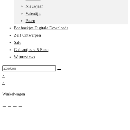
Nieuwjaar
Valentijn
Pasen
Bonboekjes Digitale Downloads
Zelf Ontwerpen
Sale
Cadeautjes < 5 Euro
Wijnreviews
Zoek
op
×
deze
×
site
Winkelwagen