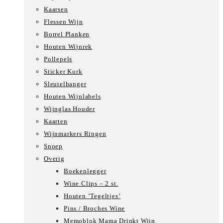
Kaarsen
Flessen Wijn
Borrel Planken
Houten Wijnrek
Pollepels
Sticker Kurk
Sleutelhanger
Houten Wijnlabels
Wijnglas Houder
Kaarten
Wijnmarkers Ringen
Snoep
Overig
Boekenlegger
Wine Clips – 2 st.
Houten ‘Tegeltjes’
Pins / Broches Wine
Memoblok Mama Drinkt Wijn