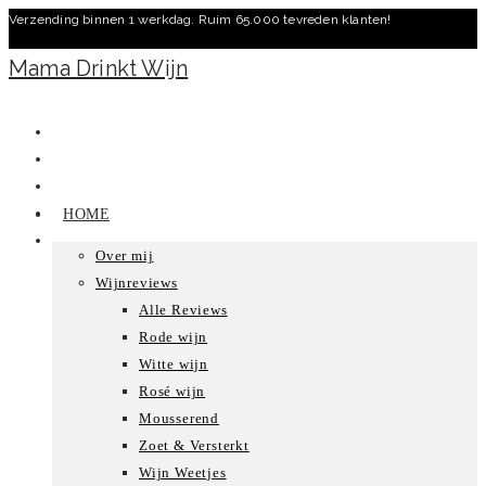
Verzending binnen 1 werkdag. Ruim 65.000 tevreden klanten!
Ga
naar
Mama Drinkt Wijn
inhoud
HOME
Over mij
Wijnreviews
Alle Reviews
Rode wijn
Witte wijn
Rosé wijn
Mousserend
Zoet & Versterkt
Wijn Weetjes