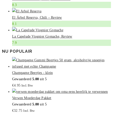
8.3
El Árbol Reserva, Chili – Review
8.1
La Capelude Viognier Grenache, Review
7.9
NU POPULAIR
Champagne Beertjes - klein
Gewaardeerd
5.00
uit 5
€
4.95
Incl. Btw
Verwen Moederdag Pakket
Gewaardeerd
5.00
uit 5
€
32.75
Incl. Btw