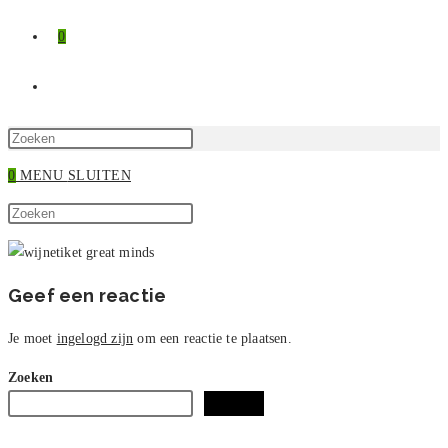
0
TOGGLE
SITE
Druk
op
0
MENU
SLUITEN
ZOEKEN
Escape
Zoek
om
Druk
op
het
op
deze
zoekpaneel
Escape
site
te
om
Geef een reactie
sluiten.
het
zoekpaneel
Je moet
ingelogd zijn
om een reactie te plaatsen.
te
Zoeken
sluiten.
Zoeken