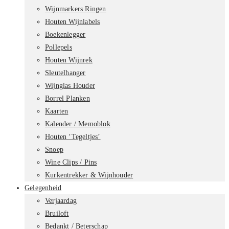
Wijnmarkers Ringen
Houten Wijnlabels
Boekenlegger
Pollepels
Houten Wijnrek
Sleutelhanger
Wijnglas Houder
Borrel Planken
Kaarten
Kalender / Memoblok
Houten ‘Tegeltjes’
Snoep
Wine Clips / Pins
Kurkentrekker & Wijnhouder
Gelegenheid
Verjaardag
Bruiloft
Bedankt / Beterschap