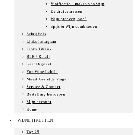
Vinificatie – maken van wijn
De druivenrassen
Wijn proeven, hoe?
Spijs & Wijn combineren
Schrijfsels
Links Instagram
Links TikTok
B2B / Retail
Geef Digitaal
Fun Wine Labels
Meest Gestelde Vragen
Service & Contact
Bestelling herroepen
Mijn account
Home
WIJNETIKETTEN
Top 25