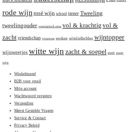
puber
rode wijn
Tweeling
rosé wijn
tiener
school
vol &
vol & krachtig
tweelingouder
vegetarisch eten
zacht
wijntopper
vriendschap
werken
wijnliefhebber
vrouwen
witte wijn
zacht & soepel
wijnweetjes
zoet
zoete
wijn
Winkelmand
B2B voor retail
Mijn account
Wachtwoord vergeten
Verzending
Meest Gestelde Vragen
Service & Contact
Privacy Beleid