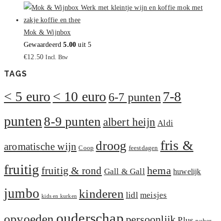
Mok & Wijnbox
Gewaardeerd
5.00
uit 5
€
12.50
Incl. Btw
TAGS
< 5 euro
< 10 euro
7-8
6-7 punten
punten
8-9 punten
albert heijn
Aldi
fris &
droog
aromatische wijn
Coop
feestdagen
fruitig
hema
fruitig & rond
Gall & Gall
huwelijk
jumbo
kinderen
lidl
meisjes
kids en kurken
ouderschap
opvoeden
persoonlijk
Plus