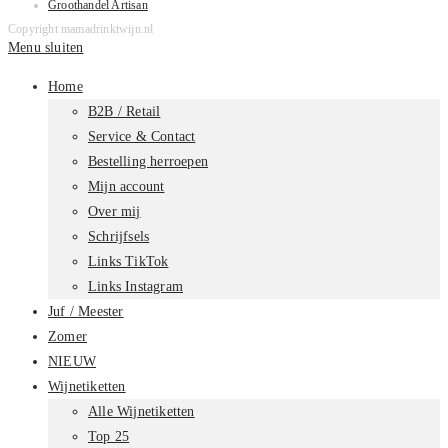
Groothandel Artisan
Copyright mamadrinktwijn.nl
Menu sluiten
Home
B2B / Retail
Service & Contact
Bestelling herroepen
Mijn account
Over mij
Schrijfsels
Links TikTok
Links Instagram
Juf / Meester
Zomer
NIEUW
Wijnetiketten
Alle Wijnetiketten
Top 25