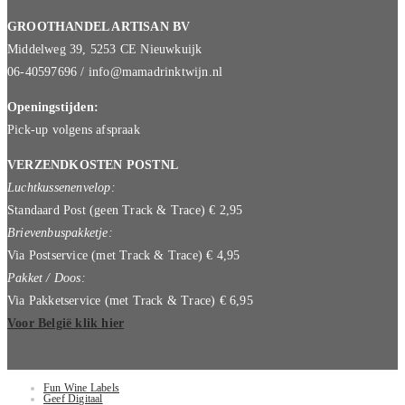
GROOTHANDEL ARTISAN BV
Middelweg 39, 5253 CE Nieuwkuijk
06-40597696 / info@mamadrinktwijn.nl
Openingstijden:
Pick-up volgens afspraak
VERZENDKOSTEN POSTNL
Luchtkussenenvelop:
Standaard Post (geen Track & Trace) € 2,95
Brievenbuspakketje:
Via Postservice (met Track & Trace) € 4,95
Pakket / Doos:
Via Pakketservice (met Track & Trace) € 6,95
Voor België klik hier
Fun Wine Labels
Geef Digitaal