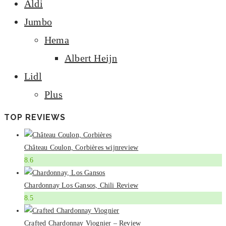
Aldi
Jumbo
Hema
Albert Heijn
Lidl
Plus
TOP REVIEWS
Château Coulon, Corbières wijnreview
8.6
Chardonnay Los Gansos, Chili Review
8.5
Crafted Chardonnay Viognier – Review