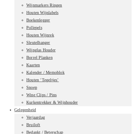
Wijnmarkers Ringen
Houten Wijnlabels
Boekenlegger
Pollepels
Houten Wijnrek
Sleutelhanger
Wijnglas Houder
Borrel Planken
Kaarten
Kalender / Memoblok
Houten ‘Tegeltjes’
Snoep
Wine Clips / Pins
Kurkentrekker & Wijnhouder
Gelegenheid
Verjaardag
Bruiloft
Bedankt / Beterschap