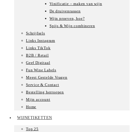
Vinificatie – maken van wijn
De druivenrassen
Wijn proeven, hoe?
Spijs & Wijn combineren
Schrijfsels
Links Instagram
Links TikTok
B2B / Retail
Geef Digitaal
Fun Wine Labels
Meest Gestelde Vragen
Service & Contact
Bestelling herroepen
Mijn account
Home
WIJNETIKETTEN
Top 25