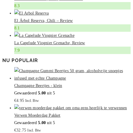
8.3
El Árbol Reserva, Chili – Review
8.1
La Capelude Viognier Grenache, Review
7.9
NU POPULAIR
Champagne Beertjes - klein
Gewaardeerd
5.00
uit 5
€
4.95
Incl. Btw
Verwen Moederdag Pakket
Gewaardeerd
5.00
uit 5
€
32.75
Incl. Btw