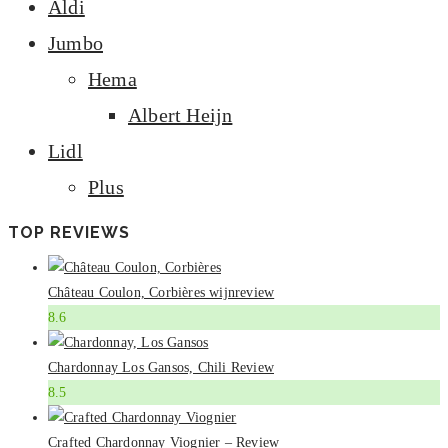
Aldi
Jumbo
Hema
Albert Heijn
Lidl
Plus
TOP REVIEWS
Château Coulon, Corbières wijnreview
8.6
Chardonnay Los Gansos, Chili Review
8.5
Crafted Chardonnay Viognier – Review