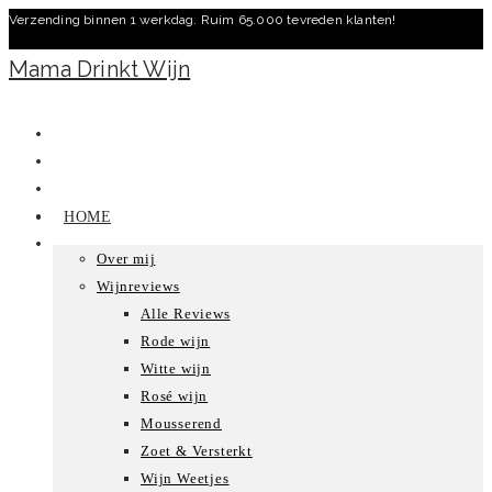
Verzending binnen 1 werkdag. Ruim 65.000 tevreden klanten!
Ga
naar
Mama Drinkt Wijn
inhoud
HOME
Over mij
Wijnreviews
Alle Reviews
Rode wijn
Witte wijn
Rosé wijn
Mousserend
Zoet & Versterkt
Wijn Weetjes