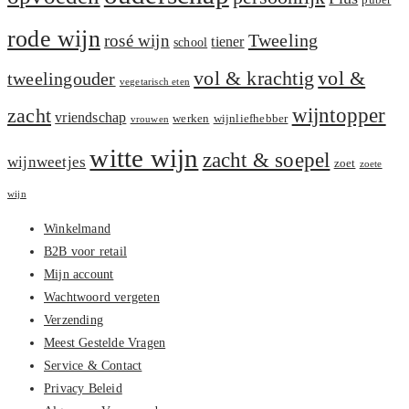
puber
rode wijn
Tweeling
rosé wijn
tiener
school
vol &
vol & krachtig
tweelingouder
vegetarisch eten
zacht
wijntopper
vriendschap
werken
wijnliefhebber
vrouwen
witte wijn
zacht & soepel
wijnweetjes
zoet
zoete
wijn
Winkelmand
B2B voor retail
Mijn account
Wachtwoord vergeten
Verzending
Meest Gestelde Vragen
Service & Contact
Privacy Beleid