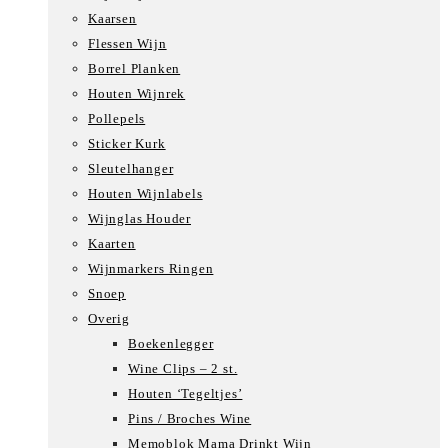
Kaarsen
Flessen Wijn
Borrel Planken
Houten Wijnrek
Pollepels
Sticker Kurk
Sleutelhanger
Houten Wijnlabels
Wijnglas Houder
Kaarten
Wijnmarkers Ringen
Snoep
Overig
Boekenlegger
Wine Clips – 2 st.
Houten ‘Tegeltjes’
Pins / Broches Wine
Memoblok Mama Drinkt Wijn