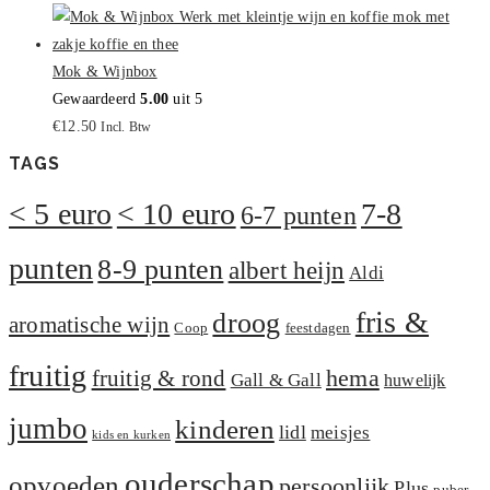
Mok & Wijnbox
Gewaardeerd
5.00
uit 5
€
12.50
Incl. Btw
TAGS
< 5 euro
< 10 euro
7-8
6-7 punten
punten
8-9 punten
albert heijn
Aldi
fris &
droog
aromatische wijn
Coop
feestdagen
fruitig
hema
fruitig & rond
Gall & Gall
huwelijk
jumbo
kinderen
lidl
meisjes
kids en kurken
ouderschap
opvoeden
persoonlijk
Plus