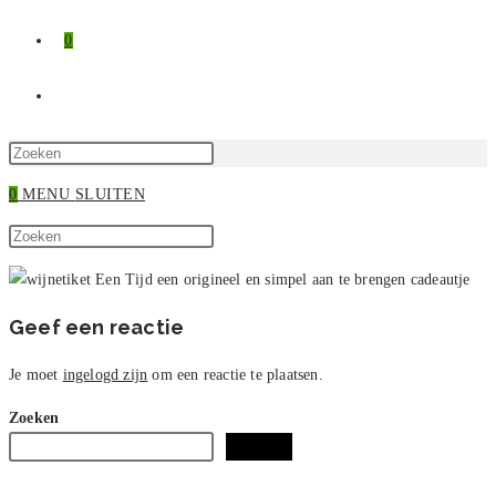
0
TOGGLE
SITE
Druk
op
0
MENU
SLUITEN
ZOEKEN
Escape
Zoek
om
Druk
op
het
op
deze
zoekpaneel
Escape
site
te
om
Geef een reactie
sluiten.
het
zoekpaneel
Je moet
ingelogd zijn
om een reactie te plaatsen.
te
Zoeken
sluiten.
Zoeken