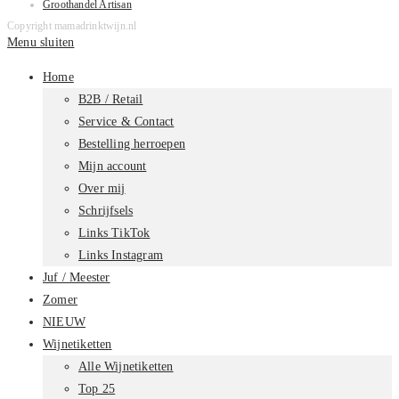
Groothandel Artisan
Copyright mamadrinktwijn.nl
Menu sluiten
Home
B2B / Retail
Service & Contact
Bestelling herroepen
Mijn account
Over mij
Schrijfsels
Links TikTok
Links Instagram
Juf / Meester
Zomer
NIEUW
Wijnetiketten
Alle Wijnetiketten
Top 25