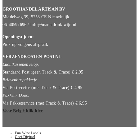
GROOTHANDEL ARTISAN BV
Middelweg 39, 5253 CE Nieuwkuijk
06-40597696 / info@mamadrinktwijn.nl
Openingstijden:
Pick-up volgens afspraak
VERZENDKOSTEN POSTNL
Luchtkussenenvelop:
Standaard Post (geen Track & Trace) € 2,95
Brievenbuspakketje:
Via Postservice (met Track & Trace) € 4,95
Pakket / Doos:
Via Pakketservice (met Track & Trace) € 6,95
Voor België klik hier
Fun Wine Labels
Geef Digitaal