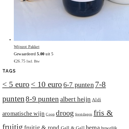
Wijnzot Pakket
Gewaardeerd
5.00
uit 5
€
26.75
Incl. Btw
TAGS
< 5 euro
< 10 euro
7-8
6-7 punten
punten
8-9 punten
albert heijn
Aldi
fris &
droog
aromatische wijn
Coop
feestdagen
fruitig
hema
fruitig & rond
Gall & Gall
huwelijk