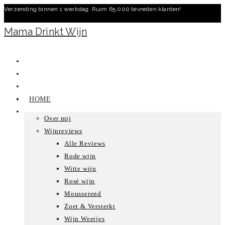
Verzending binnen 1 werkdag. Ruim 65.000 tevreden klanten!
Ga
naar
Mama Drinkt Wijn
inhoud
HOME
Over mij
Wijnreviews
Alle Reviews
Rode wijn
Witte wijn
Rosé wijn
Mousserend
Zoet & Versterkt
Wijn Weetjes