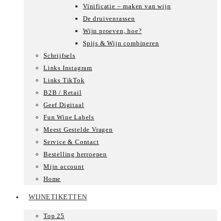
Vinificatie – maken van wijn
De druivenrassen
Wijn proeven, hoe?
Spijs & Wijn combineren
Schrijfsels
Links Instagram
Links TikTok
B2B / Retail
Geef Digitaal
Fun Wine Labels
Meest Gestelde Vragen
Service & Contact
Bestelling herroepen
Mijn account
Home
WIJNETIKETTEN
Top 25