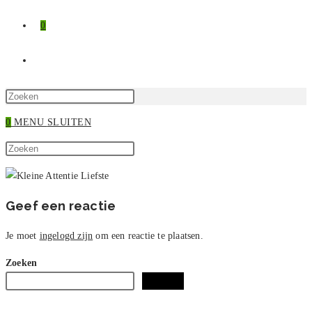
0
TOGGLE
SITE
Druk
op
0
MENU
SLUITEN
ZOEKEN
Escape
Zoek
om
Druk
op
het
op
deze
zoekpaneel
Escape
site
te
om
Geef een reactie
sluiten.
het
zoekpaneel
Je moet
ingelogd zijn
om een reactie te plaatsen.
te
Zoeken
sluiten.
Zoeken