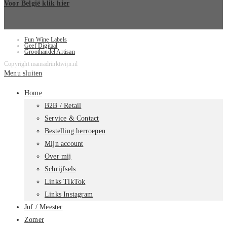
Voor België klik hier
Fun Wine Labels
Geef Digitaal
Groothandel Artisan
Copyright mamadrinktwijn.nl
Menu sluiten
Home
B2B / Retail
Service & Contact
Bestelling herroepen
Mijn account
Over mij
Schrijfsels
Links TikTok
Links Instagram
Juf / Meester
Zomer