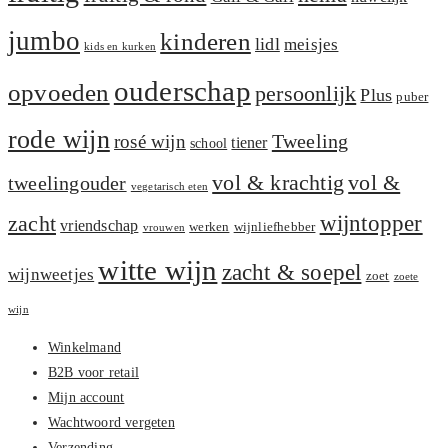
jumbo
kinderen
lidl
meisjes
kids en kurken
ouderschap
opvoeden
persoonlijk
Plus
puber
rode wijn
Tweeling
rosé wijn
tiener
school
vol &
vol & krachtig
tweelingouder
vegetarisch eten
zacht
wijntopper
vriendschap
werken
wijnliefhebber
vrouwen
witte wijn
zacht & soepel
wijnweetjes
zoet
zoete
wijn
Winkelmand
B2B voor retail
Mijn account
Wachtwoord vergeten
Verzending