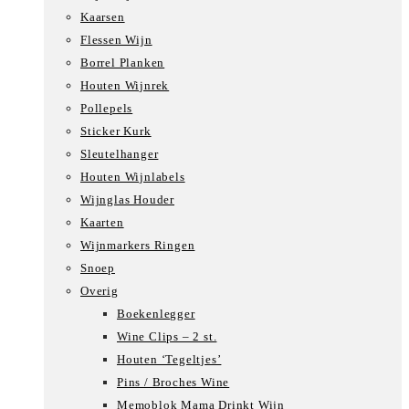
Kaarsen
Flessen Wijn
Borrel Planken
Houten Wijnrek
Pollepels
Sticker Kurk
Sleutelhanger
Houten Wijnlabels
Wijnglas Houder
Kaarten
Wijnmarkers Ringen
Snoep
Overig
Boekenlegger
Wine Clips – 2 st.
Houten ‘Tegeltjes’
Pins / Broches Wine
Memoblok Mama Drinkt Wijn