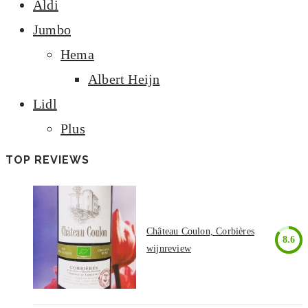
Aldi
Jumbo
Hema
Albert Heijn
Lidl
Plus
TOP REVIEWS
Château Coulon, Corbières
8.6
wijnreview