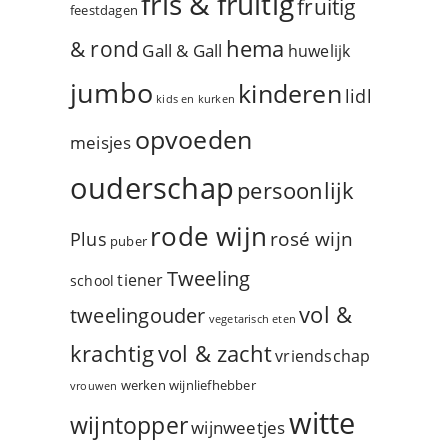
fris & fruitig
fruitig
feestdagen
hema
& rond
Gall & Gall
huwelijk
jumbo
kinderen
lidl
kids en kurken
opvoeden
meisjes
ouderschap
persoonlijk
rode wijn
rosé wijn
Plus
puber
Tweeling
tiener
school
vol &
tweelingouder
vegetarisch eten
vol & zacht
krachtig
vriendschap
werken
wijnliefhebber
vrouwen
witte
wijntopper
wijnweetjes