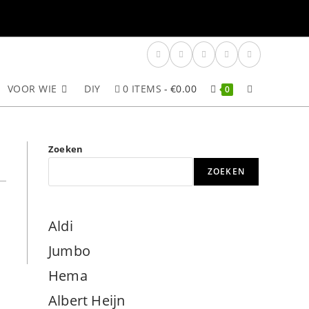
VOOR WIE
DIY
0 ITEMS
€0.00
TOGGLE
0
SITE
Zoeken
ZOEKEN
ZOEKEN
Aldi
Jumbo
Hema
Albert Heijn