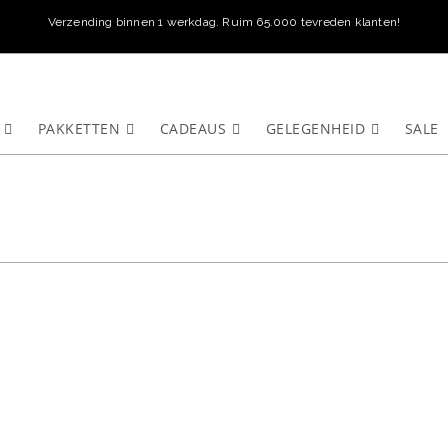
Verzending binnen 1 werkdag. Ruim 65.000 tevreden klanten!
PAKKETTEN
CADEAUS
GELEGENHEID
SALE