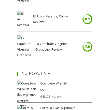
El Árbol Reserva, Chili –
8.1
Review
La Capelude Viognier
7.9
Grenache, Review
NU POPULAIR
Complete Wijnkist
Gewaardeer
€
43.95
Incl. Btw
d
5.00
uit 5
Borrel & Glas Wijnboxje