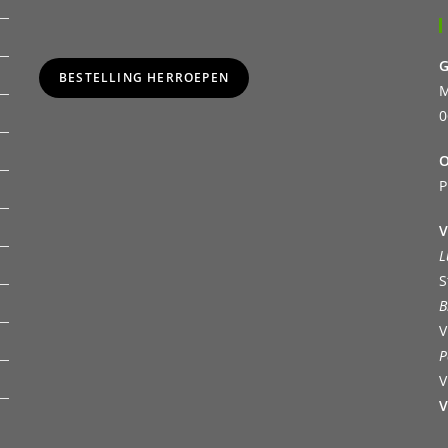
G
BESTELLING HERROEPEN
M
0
O
P
V
L
S
B
V
P
V
V