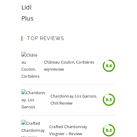
Lidl
Plus
TOP REVIEWS
Château Coulon, Corbières
8.6
wijnreview
Chardonnay Los Gansos,
8.5
Chili Review
Crafted Chardonnay
8.3
Viognier – Review