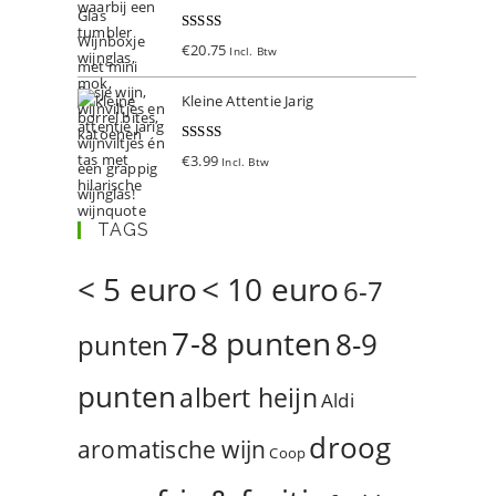
Gewaardeer
€
20.75
Incl. Btw
d
5.00
uit 5
Kleine Attentie Jarig
Gewaardeer
€
3.99
Incl. Btw
d
5.00
uit 5
TAGS
< 5 euro
< 10 euro
6-7
7-8 punten
8-9
punten
punten
albert heijn
Aldi
droog
aromatische wijn
Coop