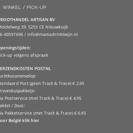
WINKEL / PICK-UP
ROOTHANDEL ARTISAN BV
iddelweg 39, 5253 CE Nieuwkuijk
6-40597696 / info@mamadrinktwijn.nl
peningstijden:
ick-up volgens afspraak
ERZENDKOSTEN POSTNL
uchtkussenenvelop:
tandaard Post (geen Track & Trace) € 2,95
rievenbuspakketje:
ia Postservice (met Track & Trace) € 4,95
akket / Doos:
ia Pakketservice (met Track & Trace) € 6,95
oor België klik hier