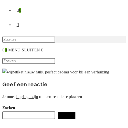
0
TOGGLE
SITE
Druk
op
0
MENU
SLUITEN
ZOEKEN
Escape
Zoek
om
Druk
op
het
op
deze
zoekpaneel
Escape
site
te
om
Geef een reactie
sluiten.
het
zoekpaneel
Je moet
ingelogd zijn
om een reactie te plaatsen.
te
Zoeken
sluiten.
Zoeken