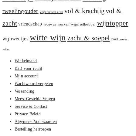
vol &
vol & krachtig
tweelingouder
vegetarisch eten
zacht
wijntopper
vriendschap
werken
wijnliefhebber
vrouwen
witte wijn
zacht & soepel
wijnweetjes
zoet
zoete
wijn
Winkelmand
B2B voor retail
Mijn account
Wachtwoord vergeten
Verzending
Meest Gestelde Vragen
Service & Contact
Privacy Beleid
Algemene Voorwaarden
Bestelling herroepen