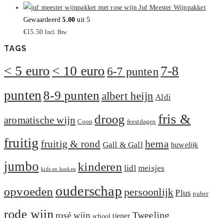
Juf Meester Wijnpakket
Gewaardeerd
5.00
uit 5
€
15.50
Incl. Btw
TAGS
< 5 euro
< 10 euro
7-8
6-7 punten
punten
8-9 punten
albert heijn
Aldi
fris &
droog
aromatische wijn
Coop
feestdagen
fruitig
hema
fruitig & rond
Gall & Gall
huwelijk
jumbo
kinderen
lidl
meisjes
kids en kurken
ouderschap
opvoeden
persoonlijk
Plus
puber
rode wijn
Tweeling
rosé wijn
tiener
school