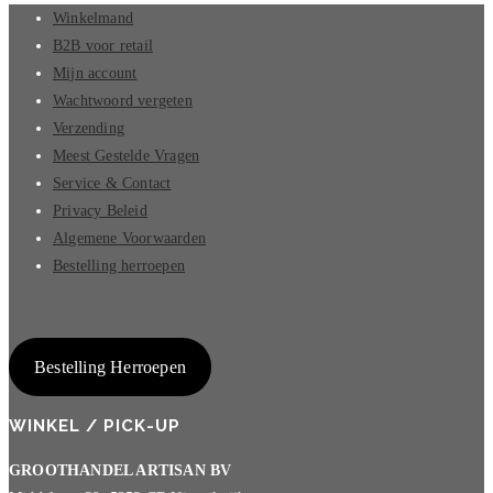
Winkelmand
B2B voor retail
Mijn account
Wachtwoord vergeten
Verzending
Meest Gestelde Vragen
Service & Contact
Privacy Beleid
Algemene Voorwaarden
Bestelling herroepen
Bestelling Herroepen
WINKEL / PICK-UP
GROOTHANDEL ARTISAN BV