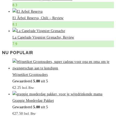
8.3
El Árbol Reserva, Chili – Review
8.1
La Capelude Viognier Grenache, Review
7.9
NU POPULAIR
Wijnetiket Grootouders
Gewaardeerd
5.00
uit 5
€
2.25
Incl. Btw
Grappig Moederdag Pakket
Gewaardeerd
5.00
uit 5
€
27.50
Incl. Btw