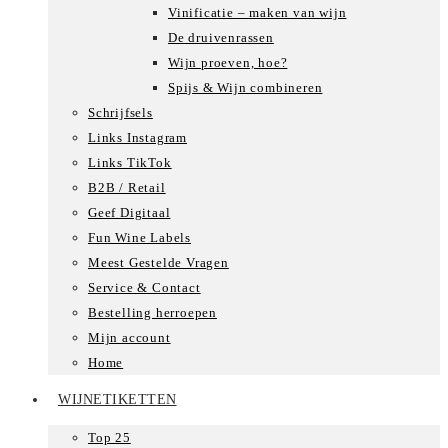
Vinificatie – maken van wijn
De druivenrassen
Wijn proeven, hoe?
Spijs & Wijn combineren
Schrijfsels
Links Instagram
Links TikTok
B2B / Retail
Geef Digitaal
Fun Wine Labels
Meest Gestelde Vragen
Service & Contact
Bestelling herroepen
Mijn account
Home
WIJNETIKETTEN
Top 25