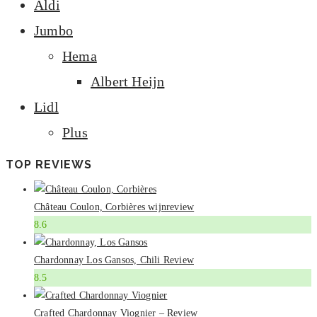
Aldi
Jumbo
Hema
Albert Heijn
Lidl
Plus
TOP REVIEWS
Château Coulon, Corbières wijnreview
8.6
Chardonnay Los Gansos, Chili Review
8.5
Crafted Chardonnay Viognier – Review