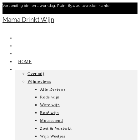
Verzending binnen 1 werkdag. Ruim 65.000 tevreden klanten!
Ga
naar
Mama Drinkt Wijn
inhoud
HOME
Over mij
Wijnreviews
Alle Reviews
Rode wijn
Witte wijn
Rosé wijn
Mousserend
Zoet & Versterkt
Wijn Weetjes