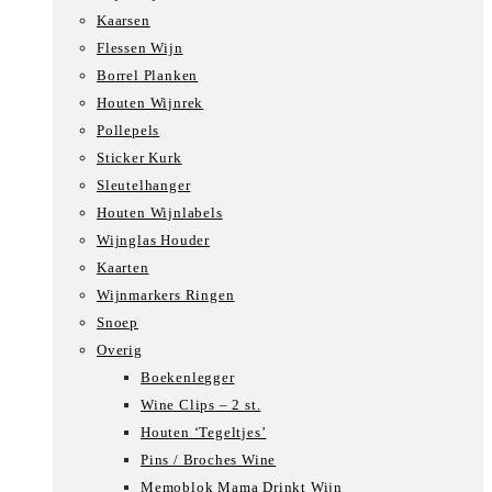
Kaarsen
Flessen Wijn
Borrel Planken
Houten Wijnrek
Pollepels
Sticker Kurk
Sleutelhanger
Houten Wijnlabels
Wijnglas Houder
Kaarten
Wijnmarkers Ringen
Snoep
Overig
Boekenlegger
Wine Clips – 2 st.
Houten ‘Tegeltjes’
Pins / Broches Wine
Memoblok Mama Drinkt Wijn