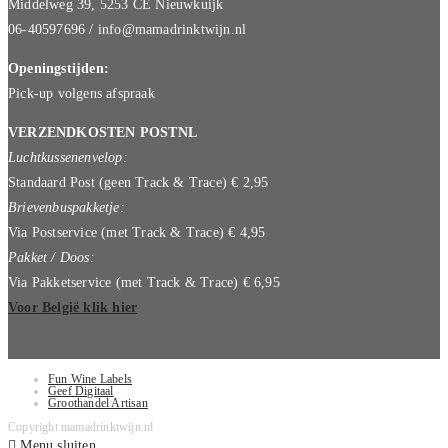
Middelweg 39, 5253 CE Nieuwkuijk
06-40597696 / info@mamadrinktwijn.nl
Openingstijden:
Pick-up volgens afspraak
VERZENDKOSTEN POSTNL
Luchtkussenenvelop:
Standaard Post (geen Track & Trace) € 2,95
Brievenbuspakketje:
Via Postservice (met Track & Trace) € 4,95
Pakket / Doos:
Via Pakketservice (met Track & Trace) € 6,95
Voor België klik hier
Fun Wine Labels
Geef Digitaal
Groothandel Artisan
Copyright mamadrinktwijn.nl
Menu sluiten