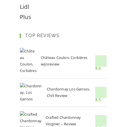
Lidl
Plus
TOP REVIEWS
Château Coulon, Corbières
wijnreview
8.6
Chardonnay Los Gansos,
Chili Review
8.5
Crafted Chardonnay
Viognier – Review