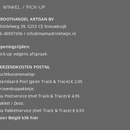
WINKEL / PICK-UP
ROOTHANDEL ARTISAN BV
iddelweg 39, 5253 CE Nieuwkuijk
6-40597696 / info@mamadrinktwijn.nl
peningstijden:
ick-up volgens afspraak
ERZENDKOSTEN POSTNL
uchtkussenenvelop:
tandaard Post (geen Track & Trace) € 2,95
rievenbuspakketje:
ia Postservice (met Track & Trace) € 4,95
akket / Doos:
ia Pakketservice (met Track & Trace) € 6,95
oor België klik hier