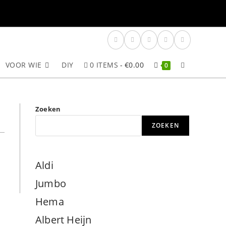
VOOR WIE
DIY
0 ITEMS
€0.00
TOGGLE
0
SITE
Zoeken
ZOEKEN
ZOEKEN
Aldi
Jumbo
Hema
Albert Heijn