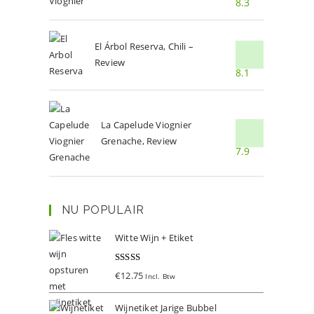
8.3
El Árbol Reserva, Chili –
Review
8.1
La Capelude Viognier
Grenache, Review
7.9
NU POPULAIR
Witte Wijn + Etiket
Gewaardeer
€
12.75
Incl. Btw
d
5.00
uit 5
Wijnetiket Jarige Bubbel