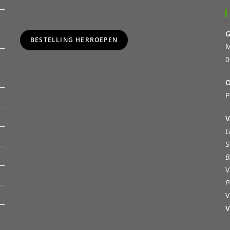
G
BESTELLING HERROEPEN
M
0
O
P
V
L
S
B
V
P
V
V