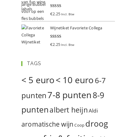
Gewaardeer
€
2.25
Incl. Btw
d
5.00
uit 5
Wijnetiket Favoriete Collega
Gewaardeer
€
2.25
Incl. Btw
d
5.00
uit 5
TAGS
< 5 euro
< 10 euro
6-7
7-8 punten
8-9
punten
punten
albert heijn
Aldi
droog
aromatische wijn
Coop