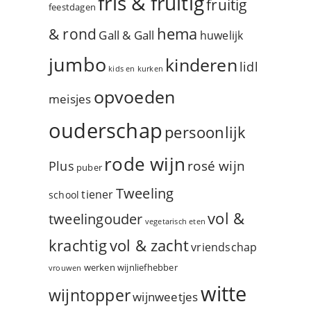
fris & fruitig
fruitig
feestdagen
hema
& rond
Gall & Gall
huwelijk
jumbo
kinderen
lidl
kids en kurken
opvoeden
meisjes
ouderschap
persoonlijk
rode wijn
rosé wijn
Plus
puber
Tweeling
tiener
school
vol &
tweelingouder
vegetarisch eten
vol & zacht
krachtig
vriendschap
werken
wijnliefhebber
vrouwen
witte
wijntopper
wijnweetjes