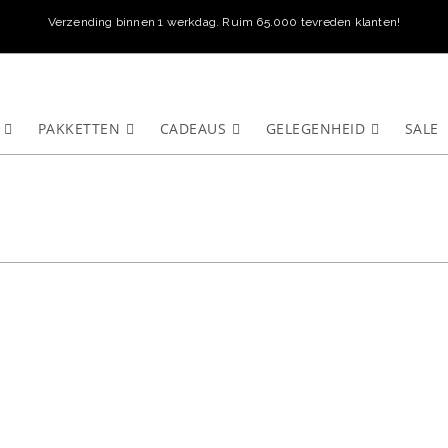
Verzending binnen 1 werkdag. Ruim 65.000 tevreden klanten!
PAKKETTEN
CADEAUS
GELEGENHEID
SALE