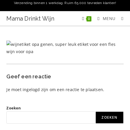
Ga
Verzending binnen 1 werkdag. Ruim 65.000 tevreden klanten!
naar
inhoud
Mama Drinkt Wijn
MENU
0
Geef een reactie
Je moet
ingelogd zijn
om een reactie te plaatsen.
Zoeken
ZOEKEN