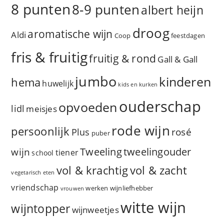
8 punten
8-9 punten
albert heijn
droog
aromatische wijn
Aldi
Coop
feestdagen
fris & fruitig
fruitig & rond
Gall & Gall
jumbo
kinderen
hema
huwelijk
kids en kurken
ouderschap
opvoeden
lidl
meisjes
rode wijn
persoonlijk
rosé
Plus
puber
Tweeling
wijn
tweelingouder
tiener
school
vol & zacht
vol & krachtig
vegetarisch eten
vriendschap
werken
wijnliefhebber
vrouwen
witte wijn
wijntopper
wijnweetjes