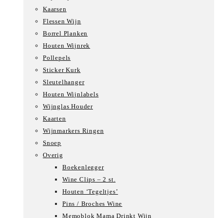
Kaarsen
Flessen Wijn
Borrel Planken
Houten Wijnrek
Pollepels
Sticker Kurk
Sleutelhanger
Houten Wijnlabels
Wijnglas Houder
Kaarten
Wijnmarkers Ringen
Snoep
Overig
Boekenlegger
Wine Clips – 2 st.
Houten ‘Tegeltjes’
Pins / Broches Wine
Memoblok Mama Drinkt Wijn