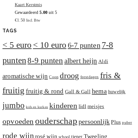
Kaart Kerstmis
Gewaardeerd
5.00
uit 5
€
1.50
Incl. Btw
TAGS
< 5 euro
< 10 euro
7-8
6-7 punten
punten
8-9 punten
albert heijn
Aldi
fris &
droog
aromatische wijn
Coop
feestdagen
fruitig
hema
fruitig & rond
Gall & Gall
huwelijk
jumbo
kinderen
lidl
meisjes
kids en kurken
ouderschap
opvoeden
persoonlijk
Plus
puber
rode wijn
Tweeling
rosé wijn
tiener
school