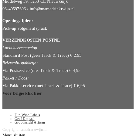
Middelweg 39, 5253 CE Nieuwkuijk
06-40597696 / info@mamadrinktwijn.nl
Openingstijden:
Pick-up volgens afspraak
VERZENDKOSTEN POSTNL
Luchtkussenenvelop:
Standaard Post (geen Track & Trace) € 2,95
Brievenbuspakketje:
Via Postservice (met Track & Trace) € 4,95
Pakket / Doos:
Via Pakketservice (met Track & Trace) € 6,95
Voor België klik hier
Fun Wine Labels
Geef Digitaal
Groothandel Artisan
Copyright mamadrinktwijn.nl
Menu sluiten