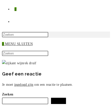
0
TOGGLE
SITE
Druk
op
0
MENU
SLUITEN
ZOEKEN
Escape
Zoek
om
Druk
op
het
op
deze
zoekpaneel
Escape
site
te
om
Geef een reactie
sluiten.
het
zoekpaneel
Je moet
ingelogd zijn
om een reactie te plaatsen.
te
Zoeken
sluiten.
Zoeken