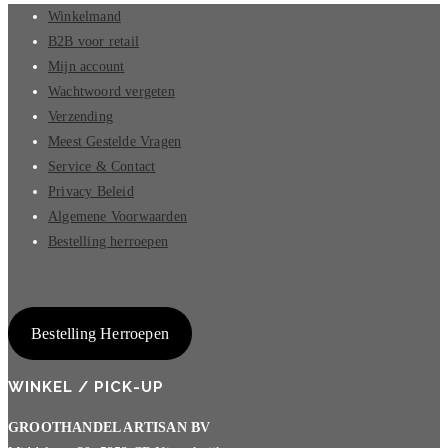
Winkelmand
B2B voor retail
Mijn account
Wachtwoord vergeten
Verzending
Meest Gestelde Vragen
Service & Contact
Privacy Beleid
Algemene Voorwaarden
Bestelling herroepen
Bestelling Herroepen
WINKEL / PICK-UP
GROOTHANDEL ARTISAN BV