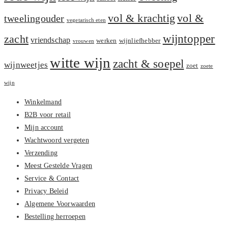
vol &
vol & krachtig
tweelingouder
vegetarisch eten
zacht
wijntopper
vriendschap
werken
wijnliefhebber
vrouwen
witte wijn
zacht & soepel
wijnweetjes
zoet
zoete
wijn
Winkelmand
B2B voor retail
Mijn account
Wachtwoord vergeten
Verzending
Meest Gestelde Vragen
Service & Contact
Privacy Beleid
Algemene Voorwaarden
Bestelling herroepen