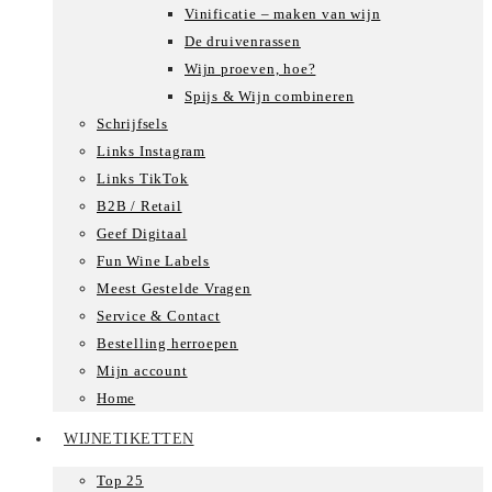
Vinificatie – maken van wijn
De druivenrassen
Wijn proeven, hoe?
Spijs & Wijn combineren
Schrijfsels
Links Instagram
Links TikTok
B2B / Retail
Geef Digitaal
Fun Wine Labels
Meest Gestelde Vragen
Service & Contact
Bestelling herroepen
Mijn account
Home
WIJNETIKETTEN
Top 25