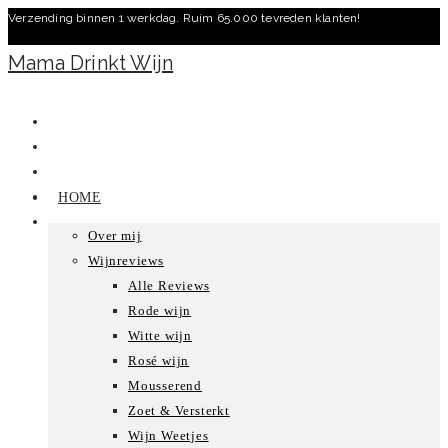
Verzending binnen 1 werkdag. Ruim 65.000 tevreden klanten!
Ga
naar
Mama Drinkt Wijn
inhoud
HOME
Over mij
Wijnreviews
Alle Reviews
Rode wijn
Witte wijn
Rosé wijn
Mousserend
Zoet & Versterkt
Wijn Weetjes