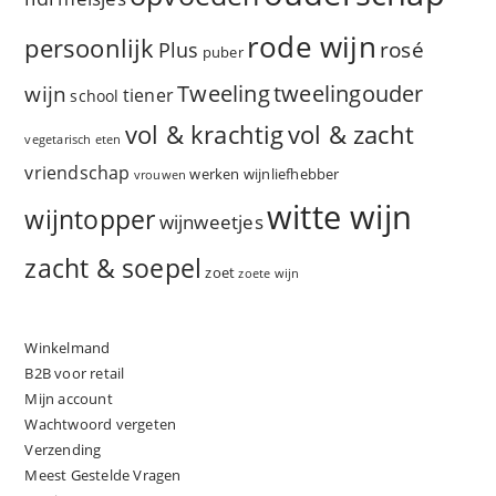
rode wijn
persoonlijk
rosé
Plus
puber
Tweeling
wijn
tweelingouder
tiener
school
vol & zacht
vol & krachtig
vegetarisch eten
vriendschap
werken
wijnliefhebber
vrouwen
witte wijn
wijntopper
wijnweetjes
zacht & soepel
zoet
zoete wijn
Winkelmand
B2B voor retail
Mijn account
Wachtwoord vergeten
Verzending
Meest Gestelde Vragen