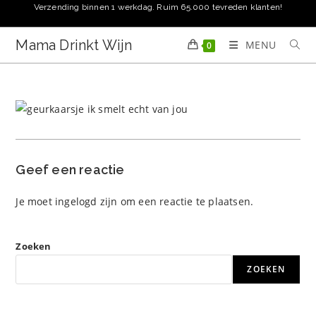
Ga
Verzending binnen 1 werkdag. Ruim 65.000 tevreden klanten!
naar
inhoud
Mama Drinkt Wijn
MENU
0
Geef een reactie
Je moet
ingelogd zijn
om een reactie te plaatsen.
Zoeken
ZOEKEN