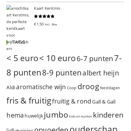
Kaart Kerstmis
Gewaardeer
€
1.50
Incl. Btw
d
5.00
uit 5
TAGS
< 5 euro
< 10 euro
7-
6-7 punten
8 punten
8-9 punten
albert heijn
droog
aromatische wijn
Aldi
Coop
feestdagen
fris & fruitig
fruitig & rond
Gall & Gall
jumbo
kinderen
hema
huwelijk
kids en kurken
ouderschap
opvoeden
lidl
meisjes