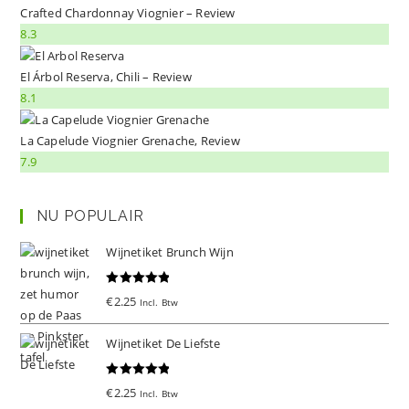
Crafted Chardonnay Viognier – Review
8.3
El Árbol Reserva, Chili – Review
8.1
La Capelude Viognier Grenache, Review
7.9
NU POPULAIR
Wijnetiket Brunch Wijn
Gewaardeer
€
2.25
Incl. Btw
d
5.00
uit 5
Wijnetiket De Liefste
Gewaardeer
€
2.25
Incl. Btw
d
5.00
uit 5