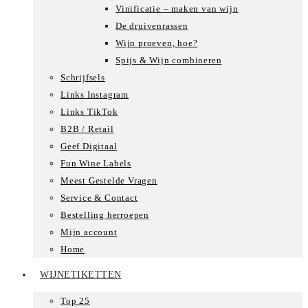
Vinificatie – maken van wijn
De druivenrassen
Wijn proeven, hoe?
Spijs & Wijn combineren
Schrijfsels
Links Instagram
Links TikTok
B2B / Retail
Geef Digitaal
Fun Wine Labels
Meest Gestelde Vragen
Service & Contact
Bestelling herroepen
Mijn account
Home
WIJNETIKETTEN
Top 25