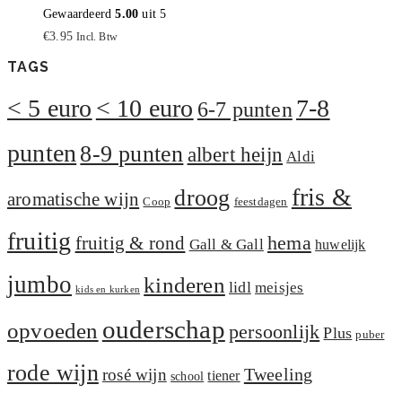
Gewaardeerd
5.00
uit 5
€
3.95
Incl. Btw
TAGS
< 5 euro
< 10 euro
7-8
6-7 punten
punten
8-9 punten
albert heijn
Aldi
fris &
droog
aromatische wijn
Coop
feestdagen
fruitig
hema
fruitig & rond
Gall & Gall
huwelijk
jumbo
kinderen
lidl
meisjes
kids en kurken
ouderschap
opvoeden
persoonlijk
Plus
puber
rode wijn
Tweeling
rosé wijn
tiener
school