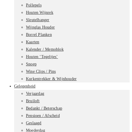
Pollepels
Houten Wijnrek
Sleutelhanger
Wijnglas Houder
Borrel Planken
Kaarten
Kalender / Memoblok
Houten ‘Tegeltjes’
Snoep
Wine Clips / Pins
Kurkentrekker & Wijnhouder
Gelegenheid
Verjaardag
Bruiloft
Bedankt / Beterschap
Pensioen / Afscheid
Geslaagd
Moederdag