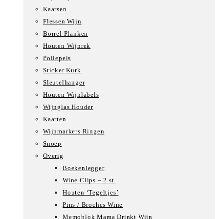
Kaarsen
Flessen Wijn
Borrel Planken
Houten Wijnrek
Pollepels
Sticker Kurk
Sleutelhanger
Houten Wijnlabels
Wijnglas Houder
Kaarten
Wijnmarkers Ringen
Snoep
Overig
Boekenlegger
Wine Clips – 2 st.
Houten ‘Tegeltjes’
Pins / Broches Wine
Memoblok Mama Drinkt Wijn