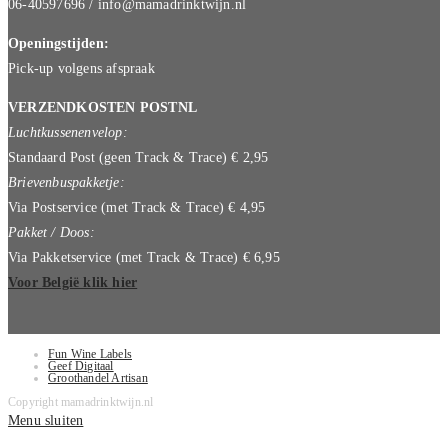
06-40597696 / info@mamadrinktwijn.nl
Openingstijden:
Pick-up volgens afspraak
VERZENDKOSTEN POSTNL
Luchtkussenenvelop:
Standaard Post (geen Track & Trace) € 2,95
Brievenbuspakketje:
Via Postservice (met Track & Trace) € 4,95
Pakket / Doos:
Via Pakketservice (met Track & Trace) € 6,95
Voor België klik hier
Fun Wine Labels
Geef Digitaal
Groothandel Artisan
Copyright mamadrinktwijn.nl
Menu sluiten