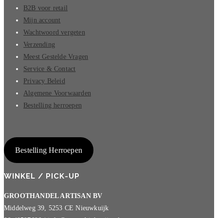
B2B voor retail
Mijn account
Wachtwoord vergeten
Verzending
Meest Gestelde Vragen
Service & Contact
Privacy Beleid
Algemene Voorwaarden
Bestelling herroepen
Bestelling Herroepen
WINKEL / PICK-UP
GROOTHANDEL ARTISAN BV
Middelweg 39, 5253 CE Nieuwkuijk