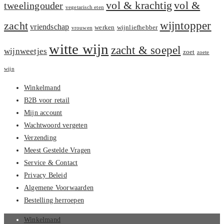
vol &
vol & krachtig
tweelingouder
vegetarisch eten
zacht
wijntopper
vriendschap
werken
wijnliefhebber
vrouwen
witte wijn
zacht & soepel
wijnweetjes
zoet
zoete
wijn
Winkelmand
B2B voor retail
Mijn account
Wachtwoord vergeten
Verzending
Meest Gestelde Vragen
Service & Contact
Privacy Beleid
Algemene Voorwaarden
Bestelling herroepen
Winkelmand