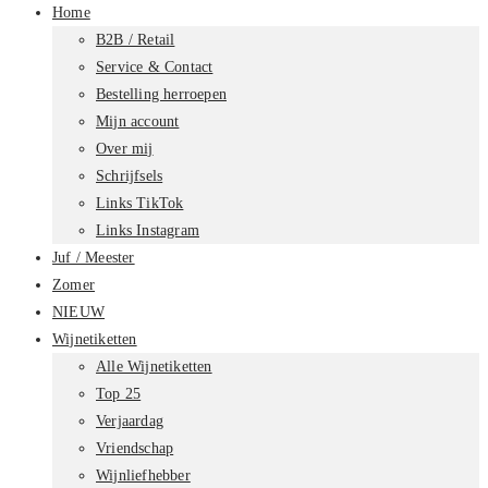
Home
B2B / Retail
Service & Contact
Bestelling herroepen
Mijn account
Over mij
Schrijfsels
Links TikTok
Links Instagram
Juf / Meester
Zomer
NIEUW
Wijnetiketten
Alle Wijnetiketten
Top 25
Verjaardag
Vriendschap
Wijnliefhebber