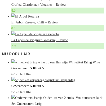
Crafted Chardonnay Viognier – Review
8.3
El Árbol Reserva, Chili – Review
8.1
La Capelude Viognier Grenache, Review
7.9
NU POPULAIR
Wijnetiket Bring Wine
Gewaardeerd
5.00
uit 5
€
2.25
Incl. Btw
Wijnetiket Verjaardag
Gewaardeerd
5.00
uit 5
€
2.25
Incl. Btw
Set Onderzetters Jarig