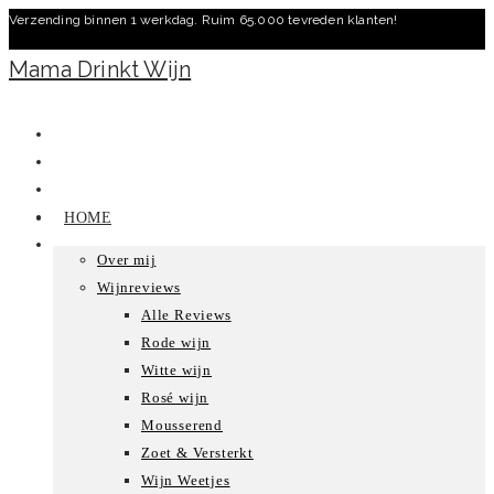
Verzending binnen 1 werkdag. Ruim 65.000 tevreden klanten!
Ga
naar
Mama Drinkt Wijn
inhoud
HOME
Over mij
Wijnreviews
Alle Reviews
Rode wijn
Witte wijn
Rosé wijn
Mousserend
Zoet & Versterkt
Wijn Weetjes