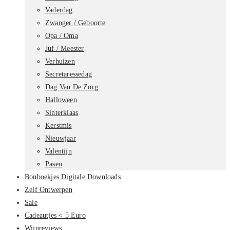
Vaderdag
Zwanger / Geboorte
Opa / Oma
Juf / Meester
Verhuizen
Secretaressedag
Dag Van De Zorg
Halloween
Sinterklaas
Kerstmis
Nieuwjaar
Valentijn
Pasen
Bonboekjes Digitale Downloads
Zelf Ontwerpen
Sale
Cadeautjes < 5 Euro
Wijnreviews