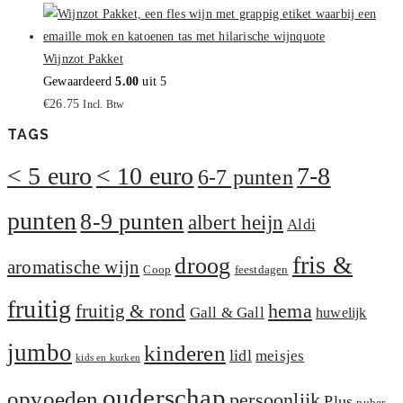
Wijnzot Pakket
Gewaardeerd
5.00
uit 5
€
26.75
Incl. Btw
TAGS
< 5 euro
< 10 euro
7-8
6-7 punten
punten
8-9 punten
albert heijn
Aldi
fris &
droog
aromatische wijn
Coop
feestdagen
fruitig
hema
fruitig & rond
Gall & Gall
huwelijk
jumbo
kinderen
lidl
meisjes
kids en kurken
ouderschap
opvoeden
persoonlijk
Plus