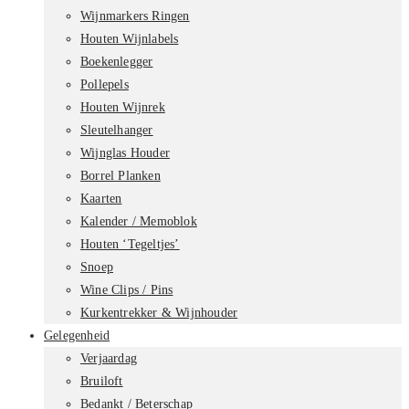
Wijnmarkers Ringen
Houten Wijnlabels
Boekenlegger
Pollepels
Houten Wijnrek
Sleutelhanger
Wijnglas Houder
Borrel Planken
Kaarten
Kalender / Memoblok
Houten ‘Tegeltjes’
Snoep
Wine Clips / Pins
Kurkentrekker & Wijnhouder
Gelegenheid
Verjaardag
Bruiloft
Bedankt / Beterschap