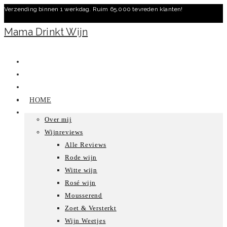
Verzending binnen 1 werkdag. Ruim 65.000 tevreden klanten!
Ga
naar
Mama Drinkt Wijn
inhoud
HOME
Over mij
Wijnreviews
Alle Reviews
Rode wijn
Witte wijn
Rosé wijn
Mousserend
Zoet & Versterkt
Wijn Weetjes