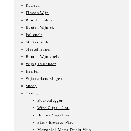
Kaarsen
Flessen Wijn
Borrel Planken
Houten Wijnrek
Pollepels
Sticker Kurk
Sleutelhanger
Houten Wijnlabels
Wijnglas Houder
Kaarten
Wijnmarkers Ringen
Snoep
Overig
Boekenlegger
Wine Clips – 2 st.
Houten ‘Tegeltjes’
Pins / Broches Wine
Memoblok Mama Drinkt Wijn