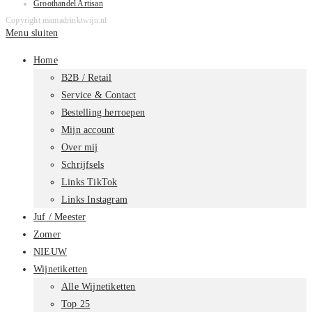
Groothandel Artisan
Copyright mamadrinktwijn.nl
Menu sluiten
Home
B2B / Retail
Service & Contact
Bestelling herroepen
Mijn account
Over mij
Schrijfsels
Links TikTok
Links Instagram
Juf / Meester
Zomer
NIEUW
Wijnetiketten
Alle Wijnetiketten
Top 25