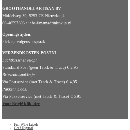
GROOTHANDEL ARTISAN BV
Middelweg 39, 5253 CE Nieuwkuijk
06-40597696 / info@mamadrinktwijn.nl
Openingstijden:
Pick-up volgens afspraak
VERZENDKOSTEN POSTNL
Luchtkussenenvelop:
Standaard Post (geen Track & Trace) € 2,95
Brievenbuspakketje:
Via Postservice (met Track & Trace) € 4,95
Pakket / Doos:
Via Pakketservice (met Track & Trace) € 6,95
Voor België klik hier
Fun Wine Labels
Geef Digitaal