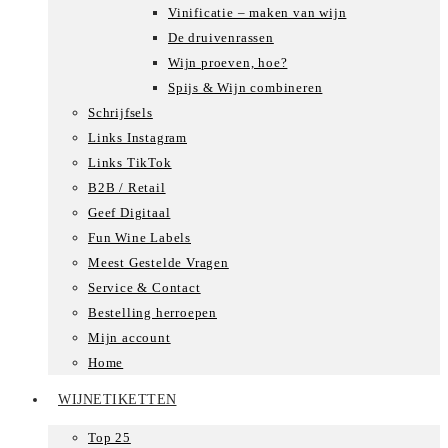
Vinificatie – maken van wijn
De druivenrassen
Wijn proeven, hoe?
Spijs & Wijn combineren
Schrijfsels
Links Instagram
Links TikTok
B2B / Retail
Geef Digitaal
Fun Wine Labels
Meest Gestelde Vragen
Service & Contact
Bestelling herroepen
Mijn account
Home
WIJNETIKETTEN
Top 25