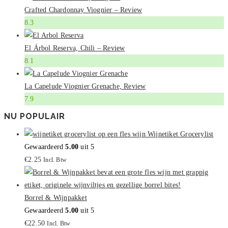
Crafted Chardonnay Viognier – Review
8.3
El Árbol Reserva, Chili – Review
8.1
La Capelude Viognier Grenache, Review
7.9
NU POPULAIR
Wijnetiket Grocerylist
Gewaardeerd
5.00
uit 5
€
2.25
Incl. Btw
Borrel & Wijnpakket
Gewaardeerd
5.00
uit 5
€
22.50
Incl. Btw