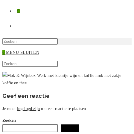
0
TOGGLE
SITE
Druk
op
0
MENU
SLUITEN
ZOEKEN
Escape
Zoek
om
Druk
op
het
op
deze
zoekpaneel
Escape
site
te
om
sluiten.
het
Geef een reactie
zoekpaneel
te
Je moet
ingelogd zijn
om een reactie te plaatsen.
sluiten.
Zoeken
Zoeken