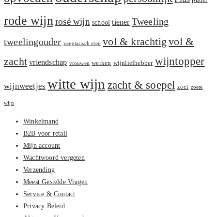
puber
rode wijn
Tweeling
rosé wijn
tiener
school
vol &
vol & krachtig
tweelingouder
vegetarisch eten
zacht
wijntopper
vriendschap
werken
wijnliefhebber
vrouwen
witte wijn
zacht & soepel
wijnweetjes
zoet
zoete
wijn
Winkelmand
B2B voor retail
Mijn account
Wachtwoord vergeten
Verzending
Meest Gestelde Vragen
Service & Contact
Privacy Beleid