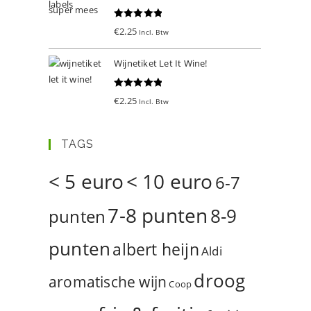
Gewaardeer
€
2.25
Incl. Btw
d
5.00
uit 5
Wijnetiket Let It Wine!
Gewaardeer
€
2.25
Incl. Btw
d
5.00
uit 5
TAGS
< 5 euro
< 10 euro
6-7
7-8 punten
8-9
punten
punten
albert heijn
Aldi
droog
aromatische wijn
Coop