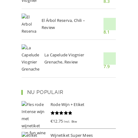
8.3
El Árbol Reserva, Chili –
Review
8.1
La Capelude Viognier
Grenache, Review
7.9
NU POPULAIR
Rode Wijn + Etiket
Gewaardeer
€
12.75
Incl. Btw
d
5.00
uit 5
Wijnetiket Super Mees