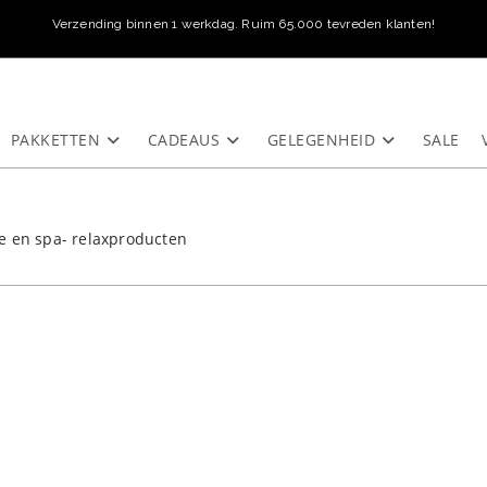
Verzending binnen 1 werkdag. Ruim 65.000 tevreden klanten!
PAKKETTEN
CADEAUS
GELEGENHEID
SALE