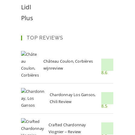
Lidl
Plus
TOP REVIEWS
Château Coulon, Corbières
wijnreview
8.6
Chardonnay Los Gansos,
Chili Review
8.5
Crafted Chardonnay
Viognier – Review