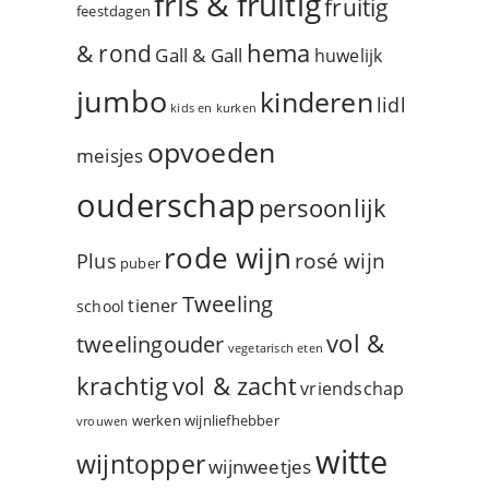
fris & fruitig
fruitig
feestdagen
hema
& rond
Gall & Gall
huwelijk
jumbo
kinderen
lidl
kids en kurken
opvoeden
meisjes
ouderschap
persoonlijk
rode wijn
rosé wijn
Plus
puber
Tweeling
tiener
school
vol &
tweelingouder
vegetarisch eten
vol & zacht
krachtig
vriendschap
werken
wijnliefhebber
vrouwen
witte
wijntopper
wijnweetjes