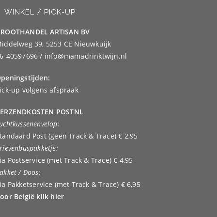
WINKEL / PICK-UP
ROOTHANDEL ARTISAN BV
iddelweg 39, 5253 CE Nieuwkuijk
6-40597696 / info@mamadrinktwijn.nl
peningstijden:
ick-up volgens afspraak
ERZENDKOSTEN POSTNL
uchtkussenenvelop:
tandaard Post (geen Track & Trace) € 2,95
rievenbuspakketje:
ia Postservice (met Track & Trace) € 4,95
akket / Doos:
ia Pakketservice (met Track & Trace) € 6,95
oor België klik hier