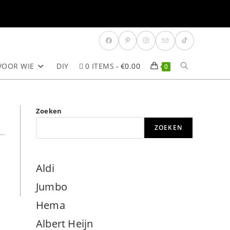
VOOR WIE
DIY
0 ITEMS
€0.00
TOGGLE
0
SITE
Zoeken
ZOEKEN
ZOEKEN
Aldi
Jumbo
Hema
Albert Heijn