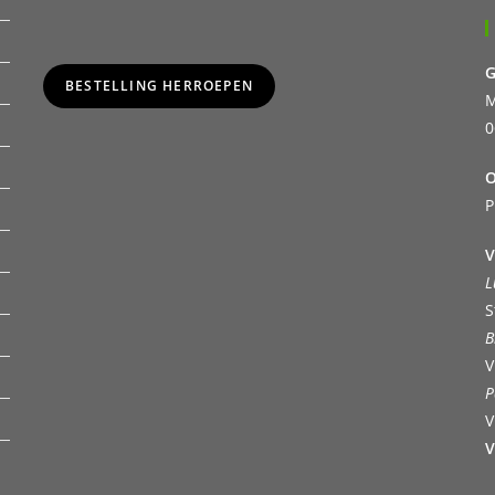
G
BESTELLING HERROEPEN
M
0
O
P
V
L
S
B
V
P
V
V