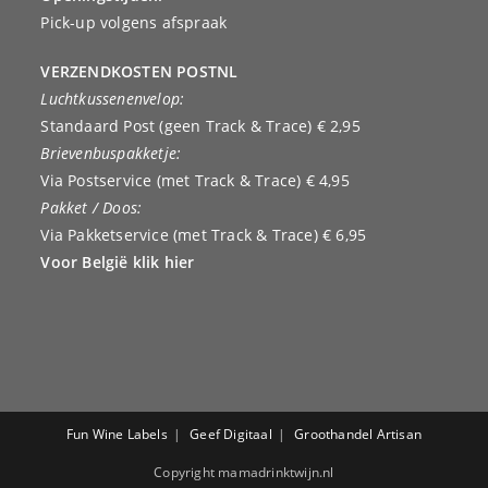
Pick-up volgens afspraak
VERZENDKOSTEN POSTNL
Luchtkussenenvelop:
Standaard Post (geen Track & Trace) € 2,95
Brievenbuspakketje:
Via Postservice (met Track & Trace) € 4,95
Pakket / Doos:
Via Pakketservice (met Track & Trace) € 6,95
Voor België klik hier
Fun Wine Labels
Geef Digitaal
Groothandel Artisan
Copyright mamadrinktwijn.nl