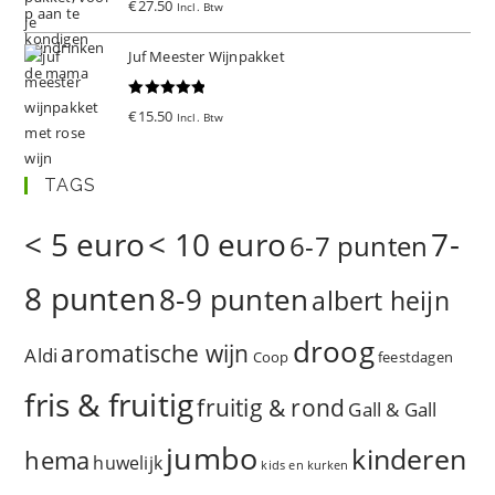
€
27.50
Incl. Btw
d
5.00
uit 5
Juf Meester Wijnpakket
Gewaardeer
€
15.50
Incl. Btw
d
5.00
uit 5
TAGS
< 5 euro
< 10 euro
7-
6-7 punten
8 punten
8-9 punten
albert heijn
droog
aromatische wijn
Aldi
Coop
feestdagen
fris & fruitig
fruitig & rond
Gall & Gall
jumbo
kinderen
hema
huwelijk
kids en kurken