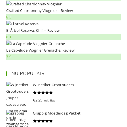
Crafted Chardonnay Viognier – Review
8.3
El Árbol Reserva, Chili – Review
8.1
La Capelude Viognier Grenache, Review
7.9
NU POPULAIR
Wijnetiket Grootouders
Gewaardeer
€
2.25
Incl. Btw
d
5.00
uit 5
Grappig Moederdag Pakket
Gewaardeer