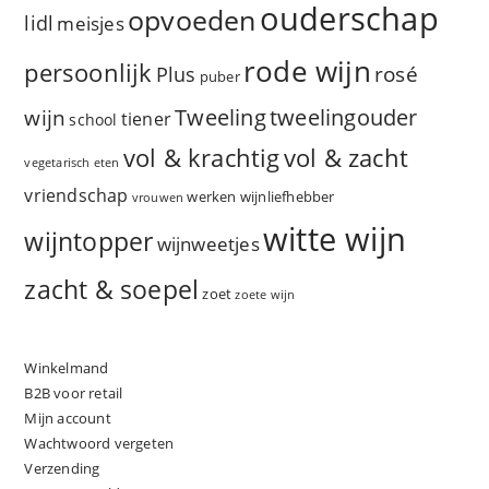
ouderschap
opvoeden
lidl
meisjes
rode wijn
persoonlijk
rosé
Plus
puber
Tweeling
wijn
tweelingouder
tiener
school
vol & zacht
vol & krachtig
vegetarisch eten
vriendschap
werken
wijnliefhebber
vrouwen
witte wijn
wijntopper
wijnweetjes
zacht & soepel
zoet
zoete wijn
Winkelmand
B2B voor retail
Mijn account
Wachtwoord vergeten
Verzending