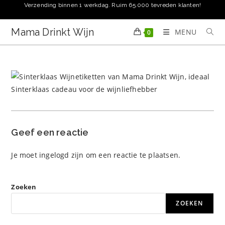
Ga
Verzending binnen 1 werkdag. Ruim 65.000 tevreden klanten!
naar
inhoud
Mama Drinkt Wijn
MENU
0
Geef een reactie
Je moet
ingelogd zijn
om een reactie te plaatsen.
Zoeken
ZOEKEN