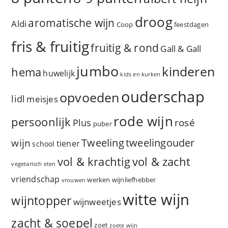
droog
aromatische wijn
Aldi
Coop
feestdagen
fris & fruitig
fruitig & rond
Gall & Gall
jumbo
kinderen
hema
huwelijk
kids en kurken
ouderschap
opvoeden
lidl
meisjes
rode wijn
persoonlijk
rosé
Plus
puber
Tweeling
wijn
tweelingouder
tiener
school
vol & zacht
vol & krachtig
vegetarisch eten
vriendschap
werken
wijnliefhebber
vrouwen
witte wijn
wijntopper
wijnweetjes
zacht & soepel
zoet
zoete wijn