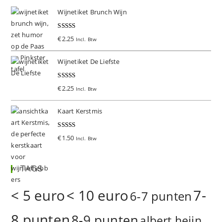
Wijnetiket Brunch Wijn
Gewaardeer
€
2.25
Incl. Btw
d
5.00
uit 5
Wijnetiket De Liefste
Gewaardeer
€
2.25
Incl. Btw
d
5.00
uit 5
Kaart Kerstmis
Gewaardeer
€
1.50
Incl. Btw
d
5.00
uit 5
TAGS
< 5 euro
< 10 euro
7-
6-7 punten
8 punten
8-9 punten
albert heijn