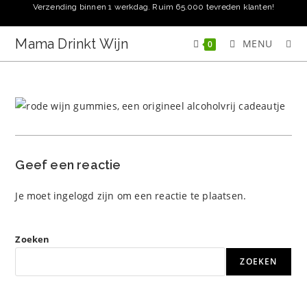
Ga
Verzending binnen 1 werkdag. Ruim 65.000 tevreden klanten!
naar
inhoud
Mama Drinkt Wijn
MENU
0
Geef een reactie
Je moet
ingelogd zijn
om een reactie te plaatsen.
Zoeken
ZOEKEN