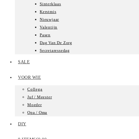
Sinterklaas
Kerstmis
Nieuwjaar
Valentijn
Pasen
Dag Van De Zorg
Secretaressedag
SALE
VOOR WIE
Collega
Juf / Meester
Moeder
Opa / Oma
DIY