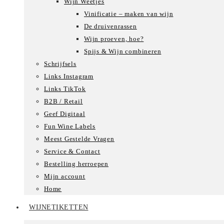
Wijn Weetjes
Vinificatie – maken van wijn
De druivenrassen
Wijn proeven, hoe?
Spijs & Wijn combineren
Schrijfsels
Links Instagram
Links TikTok
B2B / Retail
Geef Digitaal
Fun Wine Labels
Meest Gestelde Vragen
Service & Contact
Bestelling herroepen
Mijn account
Home
WIJNETIKETTEN