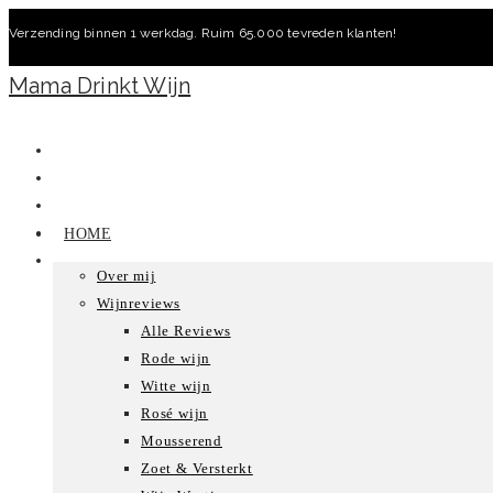
Ga
Verzending binnen 1 werkdag. Ruim 65.000 tevreden klanten!
naar
inhoud
Mama Drinkt Wijn
HOME
Over mij
Wijnreviews
Alle Reviews
Rode wijn
Witte wijn
Rosé wijn
Mousserend
Zoet & Versterkt