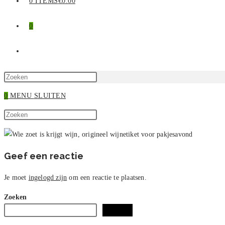
0 ITEMS
€0.00
0
TOGGLE
SITE
Druk
op
0
MENU
SLUITEN
ZOEKEN
Escape
Zoek
om
Druk
op
het
op
deze
zoekpaneel
Escape
site
te
om
Geef een reactie
sluiten.
het
zoekpaneel
Je moet
ingelogd zijn
om een reactie te plaatsen.
te
Zoeken
sluiten.
Zoeken