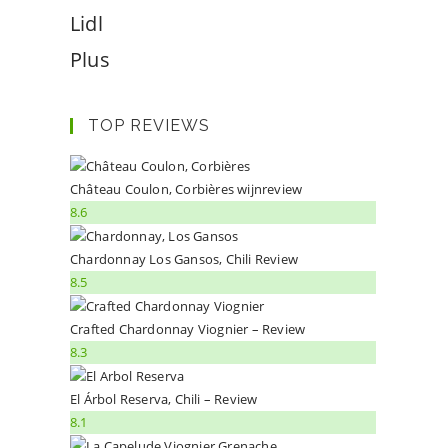
Lidl
Plus
TOP REVIEWS
Château Coulon, Corbières wijnreview
8.6
Chardonnay Los Gansos, Chili Review
8.5
Crafted Chardonnay Viognier – Review
8.3
El Árbol Reserva, Chili – Review
8.1