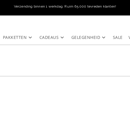
Verzending binnen 1 werkdag. Ruim 65.000 tevreden klanten!
PAKKETTEN
CADEAUS
GELEGENHEID
SALE