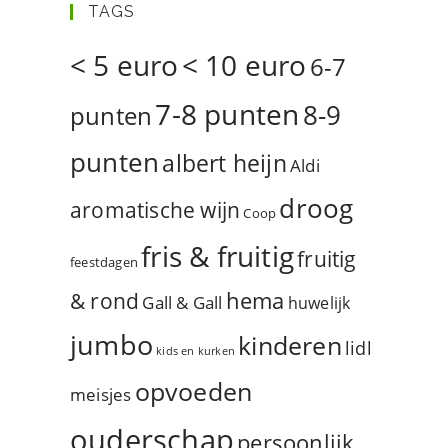
TAGS
< 5 euro
< 10 euro
6-7
7-8 punten
8-9
punten
punten
albert heijn
Aldi
droog
aromatische wijn
Coop
fris & fruitig
fruitig
feestdagen
hema
& rond
Gall & Gall
huwelijk
jumbo
kinderen
lidl
kids en kurken
opvoeden
meisjes
ouderschap
persoonlijk