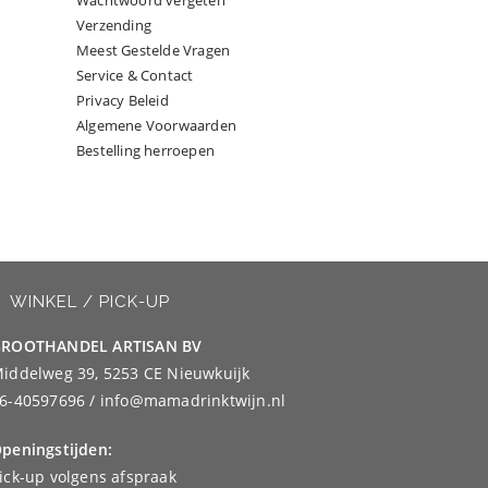
Wachtwoord vergeten
Verzending
Meest Gestelde Vragen
Service & Contact
Privacy Beleid
Algemene Voorwaarden
Bestelling herroepen
WINKEL / PICK-UP
ROOTHANDEL ARTISAN BV
iddelweg 39, 5253 CE Nieuwkuijk
6-40597696 / info@mamadrinktwijn.nl
peningstijden:
ick-up volgens afspraak