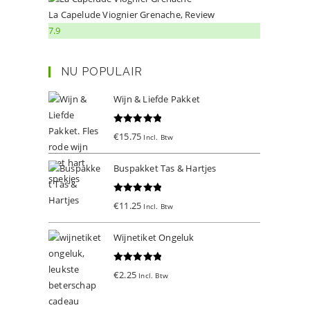
La Capelude Viognier Grenache, Review
7.9
NU POPULAIR
Wijn & Liefde Pakket
Gewaardeer
€
15.75
Incl. Btw
d
5.00
uit 5
Buspakket Tas & Hartjes
Gewaardeer
€
11.25
Incl. Btw
d
5.00
uit 5
Wijnetiket Ongeluk
Gewaardeer
€
2.25
Incl. Btw
d
5.00
uit 5