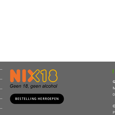
G
M
0
BESTELLING HERROEPEN
O
P