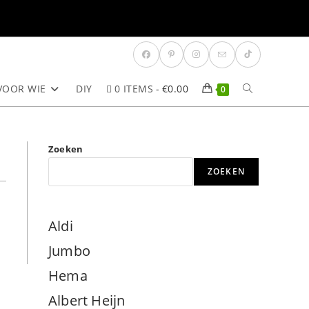
VOOR WIE
DIY
0 ITEMS
€0.00
TOGGLE
0
SITE
Zoeken
ZOEKEN
ZOEKEN
Aldi
Jumbo
Hema
Albert Heijn