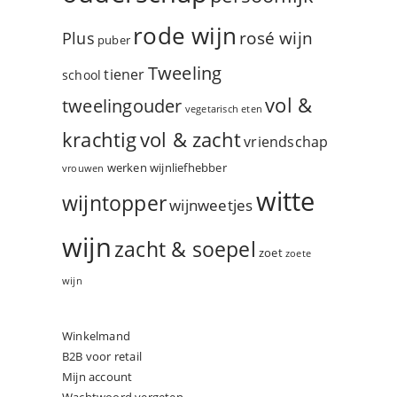
rode wijn
rosé wijn
Plus
puber
Tweeling
tiener
school
vol &
tweelingouder
vegetarisch eten
vol & zacht
krachtig
vriendschap
werken
wijnliefhebber
vrouwen
witte
wijntopper
wijnweetjes
wijn
zacht & soepel
zoet
zoete
wijn
Winkelmand
B2B voor retail
Mijn account