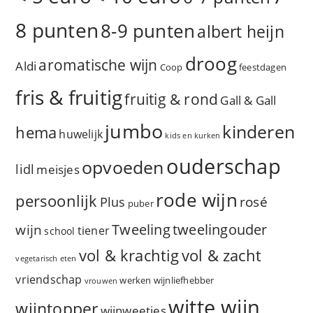
8 punten
8-9 punten
albert heijn
droog
aromatische wijn
Aldi
Coop
feestdagen
fris & fruitig
fruitig & rond
Gall & Gall
jumbo
kinderen
hema
huwelijk
kids en kurken
ouderschap
opvoeden
lidl
meisjes
rode wijn
persoonlijk
rosé
Plus
puber
Tweeling
wijn
tweelingouder
tiener
school
vol & zacht
vol & krachtig
vegetarisch eten
vriendschap
werken
wijnliefhebber
vrouwen
witte wijn
wijntopper
wijnweetjes