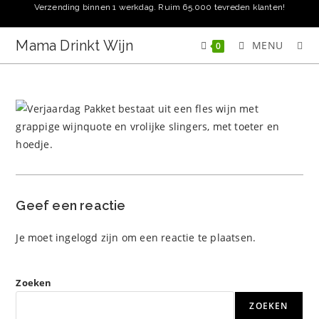
Ga
Verzending binnen 1 werkdag. Ruim 65.000 tevreden klanten!
naar
inhoud
Mama Drinkt Wijn
MENU
0
Geef een reactie
Je moet
ingelogd zijn
om een reactie te plaatsen.
Zoeken
ZOEKEN