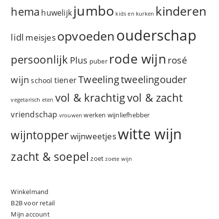
jumbo
kinderen
hema
huwelijk
kids en kurken
ouderschap
opvoeden
lidl
meisjes
rode wijn
persoonlijk
rosé
Plus
puber
Tweeling
wijn
tweelingouder
tiener
school
vol & zacht
vol & krachtig
vegetarisch eten
vriendschap
werken
wijnliefhebber
vrouwen
witte wijn
wijntopper
wijnweetjes
zacht & soepel
zoet
zoete wijn
Winkelmand
B2B voor retail
Mijn account