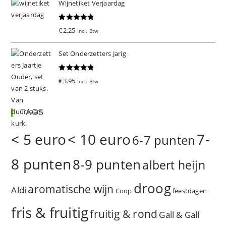
Wijnetiket Verjaardag
Gewaardeer
€
2.25
Incl. Btw
d
5.00
uit 5
Set Onderzetters Jarig
Gewaardeer
€
3.95
Incl. Btw
d
5.00
uit 5
TAGS
< 5 euro
< 10 euro
7-
6-7 punten
8 punten
8-9 punten
albert heijn
droog
aromatische wijn
Aldi
Coop
feestdagen
fris & fruitig
fruitig & rond
Gall & Gall