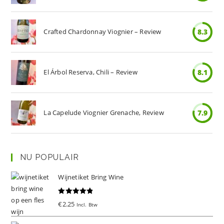
Crafted Chardonnay Viognier – Review
8.3
El Árbol Reserva, Chili – Review
8.1
La Capelude Viognier Grenache, Review
7.9
NU POPULAIR
Wijnetiket Bring Wine
Gewaardeer
€
2.25
Incl. Btw
d
5.00
uit 5