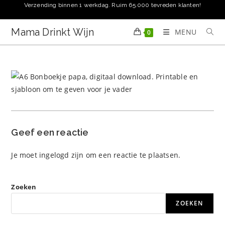
Ga
Verzending binnen 1 werkdag. Ruim 65.000 tevreden klanten!
naar
inhoud
Mama Drinkt Wijn
MENU
0
Geef een reactie
Je moet
ingelogd zijn
om een reactie te plaatsen.
Zoeken
ZOEKEN