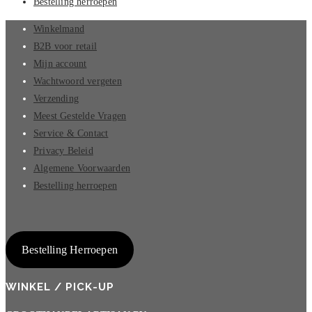
Bestelling herroepen
Winkelmand
B2B voor retail
Mijn account
Wachtwoord vergeten
Verzending
Meest Gestelde Vragen
Service & Contact
Privacy Beleid
Algemene Voorwaarden
Bestelling herroepen
Bestelling Herroepen
WINKEL / PICK-UP