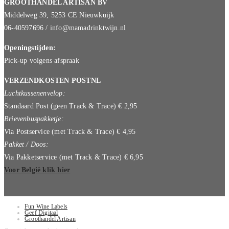
GROOTHANDEL ARTISAN BV
Middelweg 39, 5253 CE Nieuwkuijk
06-40597696 / info@mamadrinktwijn.nl
Openingstijden:
Pick-up volgens afspraak
VERZENDKOSTEN POSTNL
Luchtkussenenvelop:
Standaard Post (geen Track & Trace) € 2,95
Brievenbuspakketje:
Via Postservice (met Track & Trace) € 4,95
Pakket / Doos:
Via Pakketservice (met Track & Trace) € 6,95
Voor België klik hier
Fun Wine Labels
Geef Digitaal
Groothandel Artisan