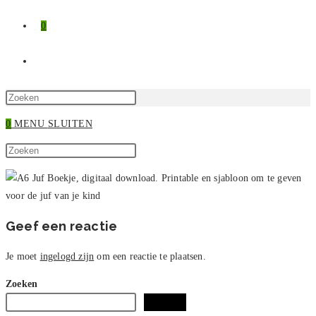
0
TOGGLE
SITE
Druk
op
0
MENU
SLUITEN
ZOEKEN
Escape
Zoek
om
Druk
op
het
op
deze
zoekpaneel
Escape
site
te
om
sluiten.
het
Geef een reactie
zoekpaneel
te
Je moet
ingelogd zijn
om een reactie te plaatsen.
sluiten.
Zoeken
Zoeken