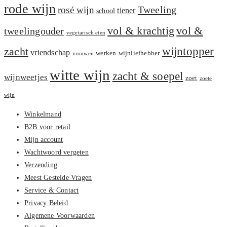
rode wijn
Tweeling
rosé wijn
tiener
school
vol &
vol & krachtig
tweelingouder
vegetarisch eten
zacht
wijntopper
vriendschap
werken
wijnliefhebber
vrouwen
witte wijn
zacht & soepel
wijnweetjes
zoet
zoete
wijn
Winkelmand
B2B voor retail
Mijn account
Wachtwoord vergeten
Verzending
Meest Gestelde Vragen
Service & Contact
Privacy Beleid
Algemene Voorwaarden