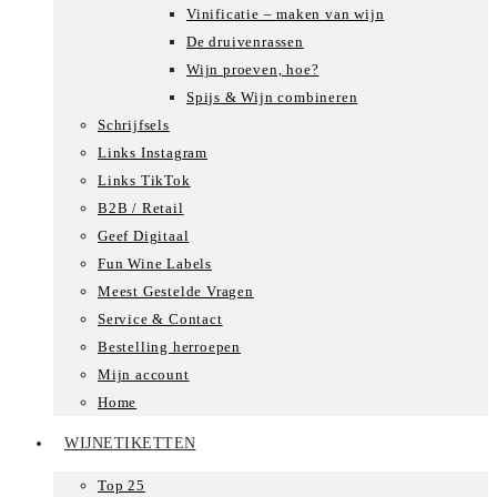
Vinificatie – maken van wijn
De druivenrassen
Wijn proeven, hoe?
Spijs & Wijn combineren
Schrijfsels
Links Instagram
Links TikTok
B2B / Retail
Geef Digitaal
Fun Wine Labels
Meest Gestelde Vragen
Service & Contact
Bestelling herroepen
Mijn account
Home
WIJNETIKETTEN
Top 25