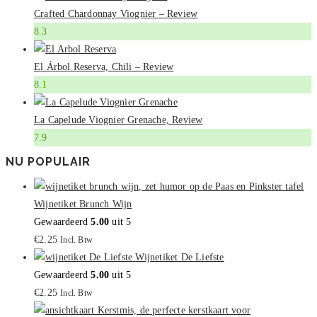
Crafted Chardonnay Viognier – Review
8.3
El Árbol Reserva, Chili – Review
8.1
La Capelude Viognier Grenache, Review
7.9
NU POPULAIR
Wijnetiket Brunch Wijn
Gewaardeerd
5.00
uit 5
€
2.25
Incl. Btw
Wijnetiket De Liefste
Gewaardeerd
5.00
uit 5
€
2.25
Incl. Btw