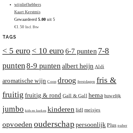
Kaart Kerstmis
Gewaardeerd
5.00
uit 5
€
1.50
Incl. Btw
TAGS
< 5 euro
< 10 euro
7-8
6-7 punten
punten
8-9 punten
albert heijn
Aldi
fris &
droog
aromatische wijn
Coop
feestdagen
fruitig
hema
fruitig & rond
Gall & Gall
huwelijk
jumbo
kinderen
lidl
meisjes
kids en kurken
ouderschap
opvoeden
persoonlijk
Plus
puber