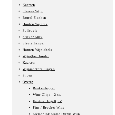
Kaarsen
Flessen Wijn
Borrel Planken
Houten Wijnrek
Pollepels
Sticker Kurk
Sleutelhanger
Houten Wijnlabels
Wijnglas Houder
Kaarten
Wijnmarkers Ringen
Snoep
Overig
Boekenlegger
Wine Clips – 2 st.
Houten ‘Tegeltjes’
Pins / Broches Wine
Memoblok Mama Drinkt Wijn