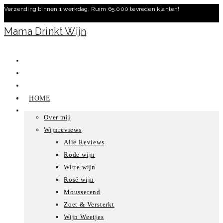
Verzending binnen 1 werkdag. Ruim 65.000 tevreden klanten!
Ga
naar
Mama Drinkt Wijn
inhoud
HOME
Over mij
Wijnreviews
Alle Reviews
Rode wijn
Witte wijn
Rosé wijn
Mousserend
Zoet & Versterkt
Wijn Weetjes