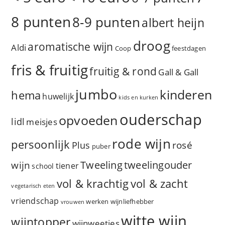
8 punten
8-9 punten
albert heijn
droog
aromatische wijn
Aldi
Coop
feestdagen
fris & fruitig
fruitig & rond
Gall & Gall
jumbo
kinderen
hema
huwelijk
kids en kurken
ouderschap
opvoeden
lidl
meisjes
rode wijn
persoonlijk
rosé
Plus
puber
Tweeling
wijn
tweelingouder
tiener
school
vol & zacht
vol & krachtig
vegetarisch eten
vriendschap
werken
wijnliefhebber
vrouwen
witte wijn
wijntopper
wijnweetjes