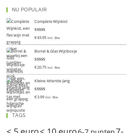
NU POPULAIR
Complete Wijnkist
Gewaardeer
€
43.95
Incl. Btw
d
5.00
uit 5
Borrel & Glas Wijnboxje
Gewaardeer
€
20.75
Incl. Btw
d
5.00
uit 5
Kleine Attentie Jarig
Gewaardeer
€
3.99
Incl. Btw
d
5.00
uit 5
TAGS
< 5 euro
< 10 euro
7-
6-7 punten