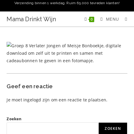
Ga
Verzending binnen 1 werkdag. Ruim 65.000 tevreden klanten!
naar
inhoud
Mama Drinkt Wijn
MENU
0
Geef een reactie
Je moet
ingelogd zijn
om een reactie te plaatsen.
Zoeken
ZOEKEN