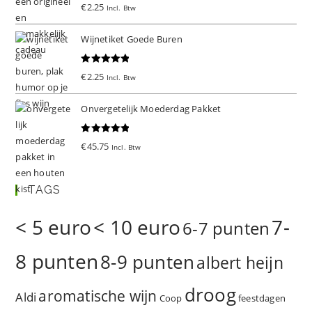
Gewaardeer
€
2.25
Incl. Btw
d
5.00
uit 5
Wijnetiket Goede Buren
Gewaardeer
€
2.25
Incl. Btw
d
5.00
uit 5
Onvergetelijk Moederdag Pakket
Gewaardeer
€
45.75
Incl. Btw
d
5.00
uit 5
TAGS
< 5 euro
< 10 euro
7-
6-7 punten
8 punten
8-9 punten
albert heijn
droog
aromatische wijn
Aldi
Coop
feestdagen