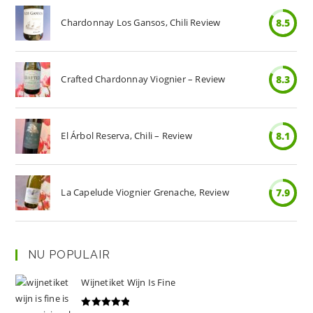
Chardonnay Los Gansos, Chili Review
8.5
Crafted Chardonnay Viognier – Review
8.3
El Árbol Reserva, Chili – Review
8.1
La Capelude Viognier Grenache, Review
7.9
NU POPULAIR
Wijnetiket Wijn Is Fine