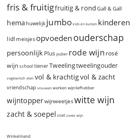
fris & fruitig
fruitig & rond
Gall & Gall
jumbo
kinderen
hema
huwelijk
kids en kurken
ouderschap
opvoeden
lidl
meisjes
rode wijn
persoonlijk
rosé
Plus
puber
Tweeling
wijn
tweelingouder
tiener
school
vol & zacht
vol & krachtig
vegetarisch eten
vriendschap
werken
wijnliefhebber
vrouwen
witte wijn
wijntopper
wijnweetjes
zacht & soepel
zoet
zoete wijn
Winkelmand