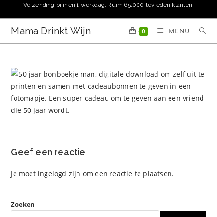
Ga
Verzending binnen 1 werkdag. Ruim 65.000 tevreden klanten!
naar
inhoud
Mama Drinkt Wijn
MENU
0
Geef een reactie
Je moet
ingelogd zijn
om een reactie te plaatsen.
Zoeken