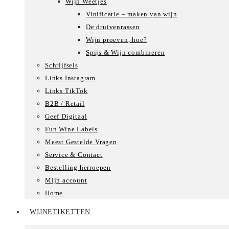
Wijn Weetjes
Vinificatie – maken van wijn
De druivenrassen
Wijn proeven, hoe?
Spijs & Wijn combineren
Schrijfsels
Links Instagram
Links TikTok
B2B / Retail
Geef Digitaal
Fun Wine Labels
Meest Gestelde Vragen
Service & Contact
Bestelling herroepen
Mijn account
Home
WIJNETIKETTEN