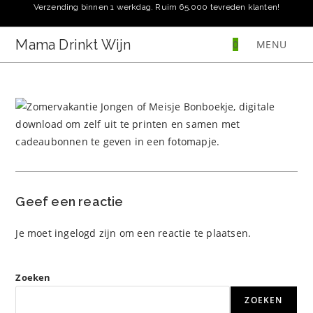
Ga
Verzending binnen 1 werkdag. Ruim 65.000 tevreden klanten!
naar
inhoud
Mama Drinkt Wijn
0
MENU
Geef een reactie
Je moet
ingelogd zijn
om een reactie te plaatsen.
Zoeken
ZOEKEN