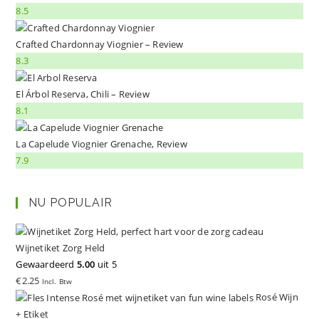
8.5
Crafted Chardonnay Viognier – Review
8.3
El Árbol Reserva, Chili – Review
8.1
La Capelude Viognier Grenache, Review
7.9
NU POPULAIR
Wijnetiket Zorg Held
Gewaardeerd
5.00
uit 5
€
2.25
Incl. Btw
Rosé Wijn
+ Etiket