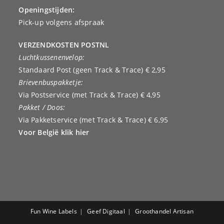
Openingstijden:
Pick-up volgens afspraak
VERZENDKOSTEN POSTNL
Luchtkussenenvelop:
Standaard Post (geen Track & Trace) € 2,95
Brievenbuspakketje:
Via Postservice (met Track & Trace) € 4,95
Pakket / Doos:
Via Pakketservice (met Track & Trace) € 6,95
Voor België klik hier
Fun Wine Labels
Geef Digitaal
Groothandel Artisan