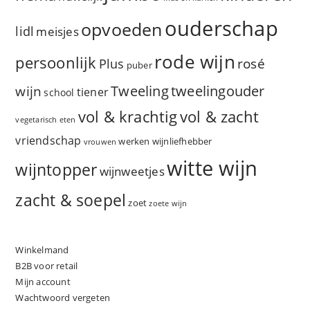
ouderschap
opvoeden
lidl
meisjes
rode wijn
persoonlijk
rosé
Plus
puber
Tweeling
wijn
tweelingouder
tiener
school
vol & zacht
vol & krachtig
vegetarisch eten
vriendschap
werken
wijnliefhebber
vrouwen
witte wijn
wijntopper
wijnweetjes
zacht & soepel
zoet
zoete wijn
Winkelmand
B2B voor retail
Mijn account
Wachtwoord vergeten