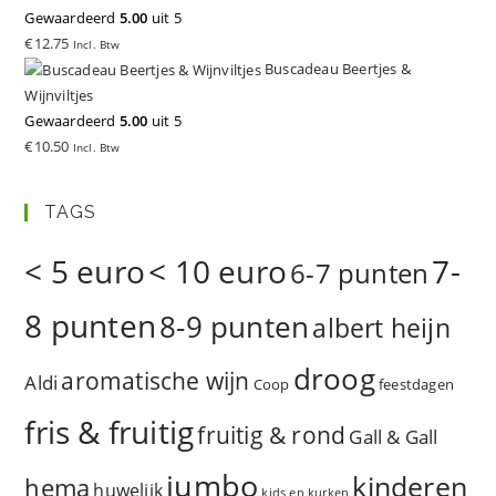
Gewaardeerd
5.00
uit 5
€
12.75
Incl. Btw
Buscadeau Beertjes &
Wijnviltjes
Gewaardeerd
5.00
uit 5
€
10.50
Incl. Btw
TAGS
< 5 euro
< 10 euro
7-
6-7 punten
8 punten
8-9 punten
albert heijn
droog
aromatische wijn
Aldi
Coop
feestdagen
fris & fruitig
fruitig & rond
Gall & Gall
jumbo
kinderen
hema
huwelijk
kids en kurken