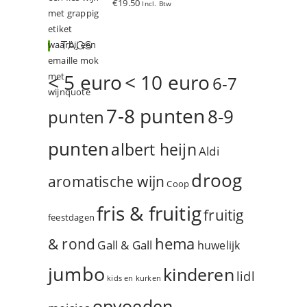
€
19.50
Incl. Btw
d
5.00
uit 5
TAGS
< 5 euro
< 10 euro
6-7
7-8 punten
8-9
punten
punten
albert heijn
Aldi
droog
aromatische wijn
Coop
fris & fruitig
fruitig
feestdagen
hema
& rond
Gall & Gall
huwelijk
jumbo
kinderen
lidl
kids en kurken
opvoeden