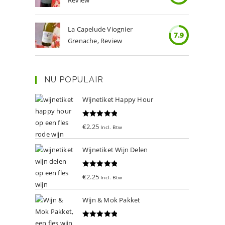
Review
La Capelude Viognier
7.9
Grenache, Review
NU POPULAIR
Wijnetiket Happy Hour
Gewaardeer
€
2.25
Incl. Btw
d
5.00
uit 5
Wijnetiket Wijn Delen
Gewaardeer
€
2.25
Incl. Btw
d
5.00
uit 5
Wijn & Mok Pakket
Gewaardeer