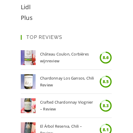
Lidl
Plus
TOP REVIEWS
Château Coulon, Corbières
8.6
wijnreview
Chardonnay Los Gansos, Chili
8.5
Review
Crafted Chardonnay Viognier
8.3
– Review
El Árbol Reserva, Chili –
8.1