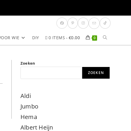
VOOR WIE
DIY
0 ITEMS
€0.00
TOGGLE
0
SITE
Zoeken
ZOEKEN
ZOEKEN
Aldi
Jumbo
Hema
Albert Heijn