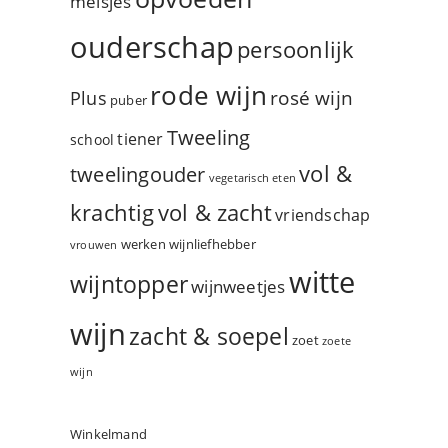
meisjes
ouderschap
persoonlijk
rode wijn
rosé wijn
Plus
puber
Tweeling
tiener
school
vol &
tweelingouder
vegetarisch eten
vol & zacht
krachtig
vriendschap
werken
wijnliefhebber
vrouwen
witte
wijntopper
wijnweetjes
wijn
zacht & soepel
zoet
zoete
wijn
Winkelmand