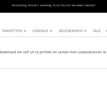
Verzending binnen 1 werkdag. Ruim 65.000 tevreden klanten!
PAKKETTEN
CADEAUS
GELEGENHEID
SALE