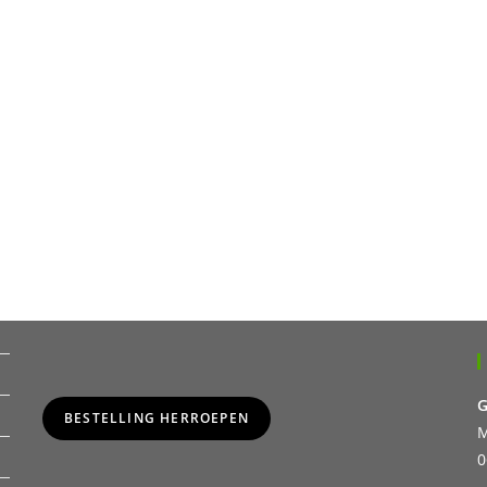
G
BESTELLING HERROEPEN
M
0