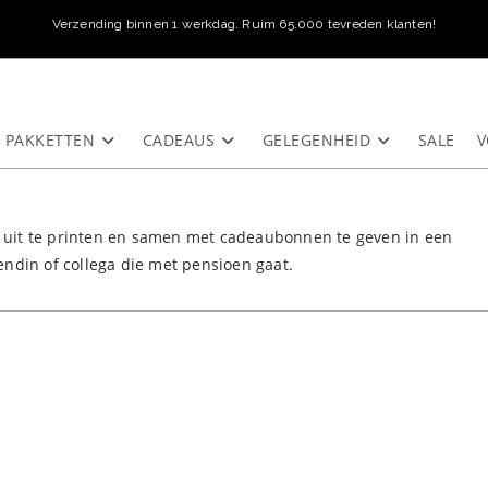
Verzending binnen 1 werkdag. Ruim 65.000 tevreden klanten!
PAKKETTEN
CADEAUS
GELEGENHEID
SALE
V