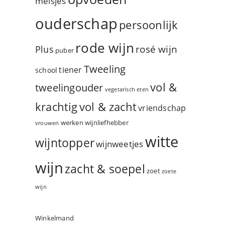
meisjes
ouderschap
persoonlijk
rode wijn
rosé wijn
Plus
puber
Tweeling
tiener
school
vol &
tweelingouder
vegetarisch eten
vol & zacht
krachtig
vriendschap
werken
wijnliefhebber
vrouwen
witte
wijntopper
wijnweetjes
wijn
zacht & soepel
zoet
zoete
wijn
Winkelmand