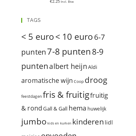
€
2.25
Incl. Btw
d
5.00
uit 5
TAGS
< 5 euro
< 10 euro
6-7
7-8 punten
8-9
punten
punten
albert heijn
Aldi
droog
aromatische wijn
Coop
fris & fruitig
fruitig
feestdagen
hema
& rond
Gall & Gall
huwelijk
jumbo
kinderen
lidl
kids en kurken
opvoeden