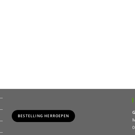
G
BESTELLING HERROEPEN
M
0