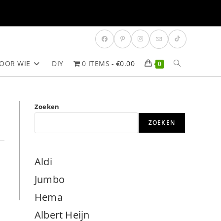
OOR WIE
DIY
0 ITEMS
€0.00
TOGGLE
0
SITE
Zoeken
ZOEKEN
ZOEKEN
Aldi
Jumbo
Hema
Albert Heijn