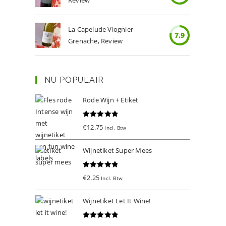
Review
La Capelude Viognier
7.9
Grenache, Review
NU POPULAIR
Rode Wijn + Etiket
Gewaardeer
€
12.75
Incl. Btw
d
5.00
uit 5
Wijnetiket Super Mees
Gewaardeer
€
2.25
Incl. Btw
d
5.00
uit 5
Wijnetiket Let It Wine!
Gewaardeer