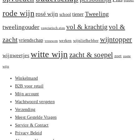
puber
rode wijn
Tweeling
rosé wijn
tiener
school
vol &
vol & krachtig
tweelingouder
vegetarisch eten
zacht
wijntopper
vriendschap
werken
wijnliefhebber
vrouwen
witte wijn
zacht & soepel
wijnweetjes
zoet
zoete
wijn
Winkelmand
B2B voor retail
Mijn account
Wachtwoord vergeten
Verzending
Meest Gestelde Vragen
Service & Contact
Privacy Beleid