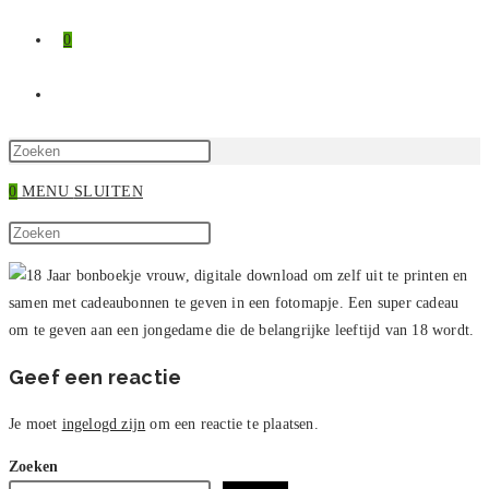
0
TOGGLE
SITE
Druk
op
0
MENU
SLUITEN
ZOEKEN
Escape
Zoek
om
Druk
op
het
op
deze
zoekpaneel
Escape
site
te
om
sluiten.
het
zoekpaneel
Geef een reactie
te
sluiten.
Je moet
ingelogd zijn
om een reactie te plaatsen.
Zoeken