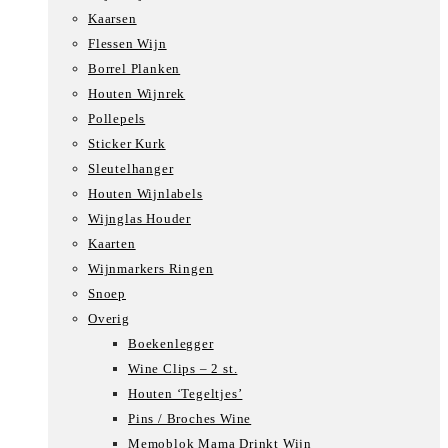
Kaarsen
Flessen Wijn
Borrel Planken
Houten Wijnrek
Pollepels
Sticker Kurk
Sleutelhanger
Houten Wijnlabels
Wijnglas Houder
Kaarten
Wijnmarkers Ringen
Snoep
Overig
Boekenlegger
Wine Clips – 2 st.
Houten ‘Tegeltjes’
Pins / Broches Wine
Memoblok Mama Drinkt Wijn