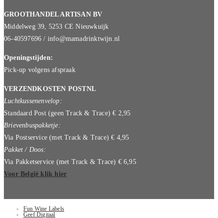
GROOTHANDEL ARTISAN BV
Middelweg 39, 5253 CE Nieuwkuijk
06-40597696 / info@mamadrinktwijn.nl
Openingstijden:
Pick-up volgens afspraak
VERZENDKOSTEN POSTNL
Luchtkussenenvelop:
Standaard Post (geen Track & Trace) € 2,95
Brievenbuspakketje:
Via Postservice (met Track & Trace) € 4,95
Pakket / Doos:
Via Pakketservice (met Track & Trace) € 6,95
Voor België klik hier
Fun Wine Labels
Geef Digitaal