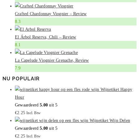
Crafted Chardonnay Viognier – Review
8.3
El Árbol Reserva, Chili – Review
8.1
La Capelude Viognier Grenache, Review
7.9
NU POPULAIR
Wijnetiket Happy
Hour
Gewaardeerd
5.00
uit 5
€
2.25
Incl. Btw
Wijnetiket Wijn Delen
Gewaardeerd
5.00
uit 5
€
2.25
Incl. Btw