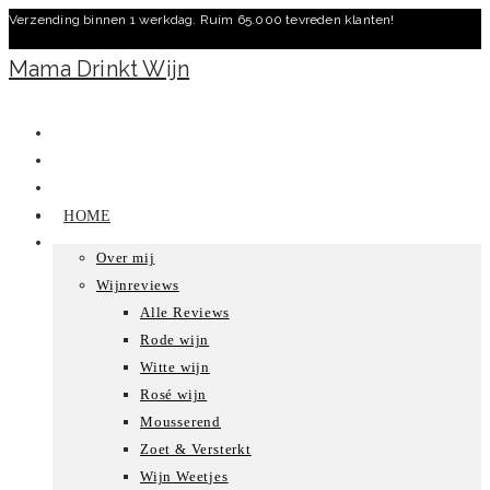
Verzending binnen 1 werkdag. Ruim 65.000 tevreden klanten!
Ga
naar
Mama Drinkt Wijn
inhoud
HOME
Over mij
Wijnreviews
Alle Reviews
Rode wijn
Witte wijn
Rosé wijn
Mousserend
Zoet & Versterkt
Wijn Weetjes