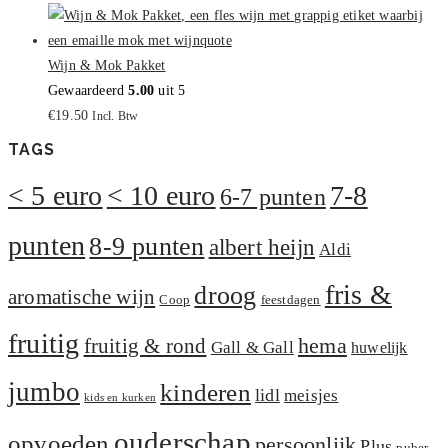
Wijn & Mok Pakket
Gewaardeerd
5.00
uit 5
€
19.50
Incl. Btw
TAGS
< 5 euro
< 10 euro
7-8
6-7 punten
punten
8-9 punten
albert heijn
Aldi
fris &
droog
aromatische wijn
Coop
feestdagen
fruitig
hema
fruitig & rond
Gall & Gall
huwelijk
jumbo
kinderen
lidl
meisjes
kids en kurken
ouderschap
opvoeden
persoonlijk
Plus