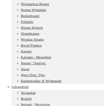
Wijnmarkers Ringen
Houten Wijnlabels
Boekenlegger
Pollepels
Houten Wijnrek
Sleutelhanger
Wijnglas Houder
Borrel Planken
Kaarten
Kalender / Memoblok
Houten ‘Tegeltjes’
Snoep
Wine Clips / Pins
Kurkentrekker & Wijnhouder
Gelegenheid
Verjaardag
Bruiloft
Bedankt / Beterschap