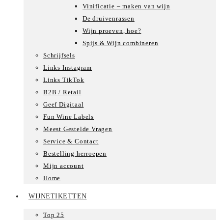
Vinificatie – maken van wijn
De druivenrassen
Wijn proeven, hoe?
Spijs & Wijn combineren
Schrijfsels
Links Instagram
Links TikTok
B2B / Retail
Geef Digitaal
Fun Wine Labels
Meest Gestelde Vragen
Service & Contact
Bestelling herroepen
Mijn account
Home
WIJNETIKETTEN
Top 25