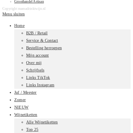
Groothandel Artisan
Copyright mamadrinktwijn.nl
Menu sluiten
Home
B2B / Retail
Service & Contact
Bestelling herroepen
Mijn account
Over mij
Schrijfsels
Links TikTok
Links Instagram
Juf / Meester
Zomer
NIEUW
Wijnetiketten
Alle Wijnetiketten
Top 25