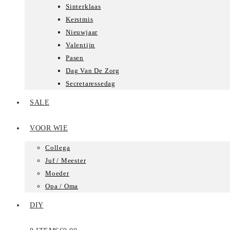
Sinterklaas
Kerstmis
Nieuwjaar
Valentijn
Pasen
Dag Van De Zorg
Secretaressedag
SALE
VOOR WIE
Collega
Juf / Meester
Moeder
Opa / Oma
DIY