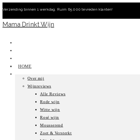
Ga
Verzending binnen 1 werkdag. Ruim 65.000 tevreden klanten!
naar
inhoud
Mama Drinkt Wijn
HOME
Over mij
Wijnreviews
Alle Reviews
Rode wijn
Witte wijn
Rosé wijn
Mousserend
Zoet & Versterkt