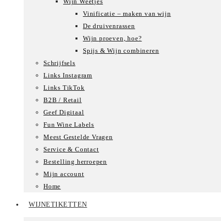
Wijn Weetjes
Vinificatie – maken van wijn
De druivenrassen
Wijn proeven, hoe?
Spijs & Wijn combineren
Schrijfsels
Links Instagram
Links TikTok
B2B / Retail
Geef Digitaal
Fun Wine Labels
Meest Gestelde Vragen
Service & Contact
Bestelling herroepen
Mijn account
Home
WIJNETIKETTEN