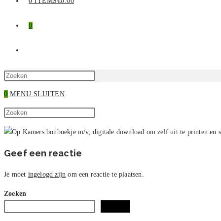
0 ITEMS
€0.00
0
TOGGLE
SITE
Druk
op
0
MENU
SLUITEN
ZOEKEN
Escape
Zoek
om
Druk
op
het
op
deze
zoekpaneel
Escape
site
te
om
Geef een reactie
sluiten.
het
zoekpaneel
Je moet
ingelogd zijn
om een reactie te plaatsen.
te
Zoeken
sluiten.
Zoeken