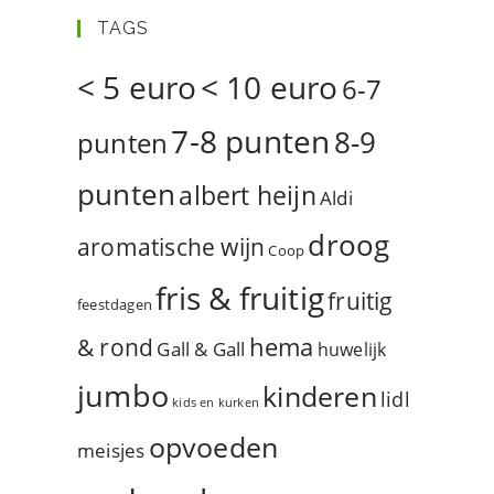
TAGS
< 5 euro
< 10 euro
6-7
7-8 punten
8-9
punten
punten
albert heijn
Aldi
droog
aromatische wijn
Coop
fris & fruitig
fruitig
feestdagen
hema
& rond
Gall & Gall
huwelijk
jumbo
kinderen
lidl
kids en kurken
opvoeden
meisjes