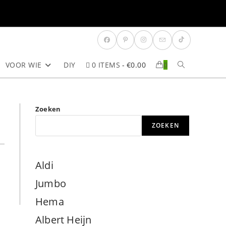
VOOR WIE
DIY
0 ITEMS
€0.00
0
TOGGLE
SITE
Zoeken
ZOEKEN
ZOEKEN
Aldi
Jumbo
Hema
Albert Heijn