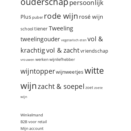
ouderschap
persoonlijk
rode wijn
rosé wijn
Plus
puber
Tweeling
tiener
school
vol &
tweelingouder
vegetarisch eten
vol & zacht
krachtig
vriendschap
werken
wijnliefhebber
vrouwen
witte
wijntopper
wijnweetjes
wijn
zacht & soepel
zoet
zoete
wijn
Winkelmand
B2B voor retail
Mijn account