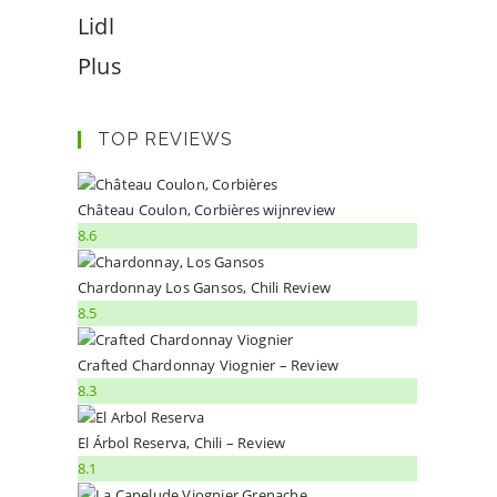
Lidl
Plus
TOP REVIEWS
Château Coulon, Corbières wijnreview
8.6
Chardonnay Los Gansos, Chili Review
8.5
Crafted Chardonnay Viognier – Review
8.3
El Árbol Reserva, Chili – Review
8.1