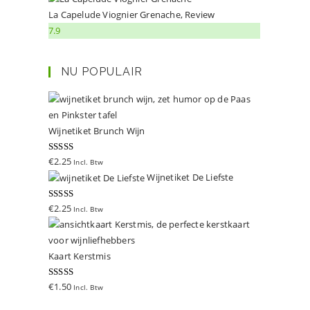
La Capelude Viognier Grenache, Review
7.9
NU POPULAIR
Wijnetiket Brunch Wijn
Gewaardeer
€
2.25
Incl. Btw
d
5.00
uit 5
Wijnetiket De Liefste
Gewaardeer
€
2.25
Incl. Btw
d
5.00
uit 5
Kaart Kerstmis
Gewaardeer
€
1.50
Incl. Btw
d
5.00
uit 5