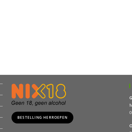
G
M
0
BESTELLING HERROEPEN
O