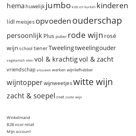
jumbo
kinderen
hema
huwelijk
kids en kurken
ouderschap
opvoeden
lidl
meisjes
rode wijn
persoonlijk
rosé
Plus
puber
Tweeling
wijn
tweelingouder
tiener
school
vol & zacht
vol & krachtig
vegetarisch eten
vriendschap
werken
wijnliefhebber
vrouwen
witte wijn
wijntopper
wijnweetjes
zacht & soepel
zoet
zoete wijn
Winkelmand
B2B voor retail
Mijn account