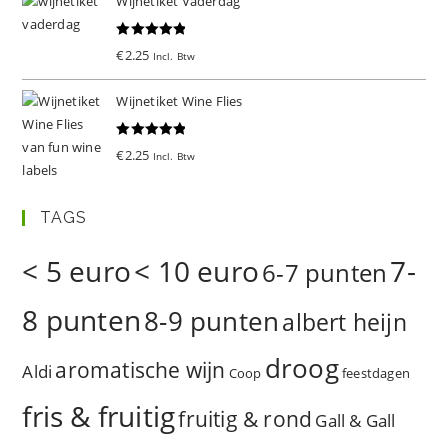
Wijnetiket Vaderdag
Gewaardeer
€
2.25
Incl. Btw
d
5.00
uit 5
Wijnetiket Wine Flies
Gewaardeer
€
2.25
Incl. Btw
d
5.00
uit 5
TAGS
< 5 euro
< 10 euro
7-
6-7 punten
8 punten
8-9 punten
albert heijn
droog
aromatische wijn
Aldi
Coop
feestdagen
fris & fruitig
fruitig & rond
Gall & Gall