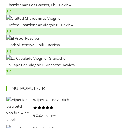
Chardonnay Los Gansos, Chili Review
8.5
Crafted Chardonnay Viognier – Review
8.3
El Árbol Reserva, Chili – Review
8.1
La Capelude Viognier Grenache, Review
7.9
NU POPULAIR
Wijnetiket Be A Bitch
Gewaardeer
€
2.25
Incl. Btw
d
5.00
uit 5