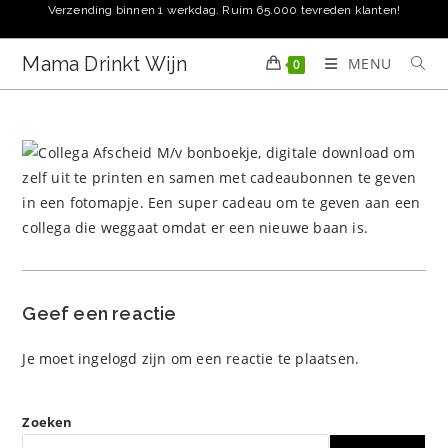
Ga
Verzending binnen 1 werkdag. Ruim 65.000 tevreden klanten!
naar
inhoud
Mama Drinkt Wijn
MENU
0
Geef een reactie
Je moet
ingelogd zijn
om een reactie te plaatsen.
Zoeken