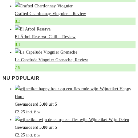
Crafted Chardonnay Viognier – Review
8.3
El Árbol Reserva, Chili – Review
8.1
La Capelude Viognier Grenache, Review
7.9
NU POPULAIR
Wijnetiket Happy
Hour
Gewaardeerd
5.00
uit 5
€
2.25
Incl. Btw
Wijnetiket Wijn Delen
Gewaardeerd
5.00
uit 5
€
2.25
Incl. Btw