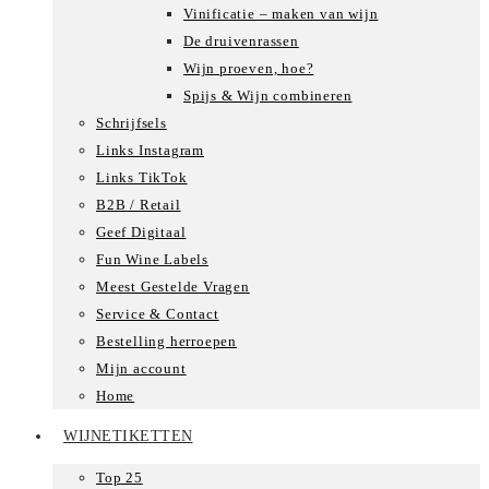
Vinificatie – maken van wijn
De druivenrassen
Wijn proeven, hoe?
Spijs & Wijn combineren
Schrijfsels
Links Instagram
Links TikTok
B2B / Retail
Geef Digitaal
Fun Wine Labels
Meest Gestelde Vragen
Service & Contact
Bestelling herroepen
Mijn account
Home
WIJNETIKETTEN
Top 25