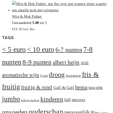
Wijn & Mok Pakket
Gewaardeerd
5.00
uit 5
€
19.50
Incl. Btw
TAGS
< 5 euro
< 10 euro
7-8
6-7 punten
punten
8-9 punten
albert heijn
Aldi
fris &
droog
aromatische wijn
Coop
feestdagen
fruitig
hema
fruitig & rond
Gall & Gall
huwelijk
jumbo
kinderen
lidl
meisjes
kids en kurken
ouderschap
opvoeden
persoonlijk
Plus