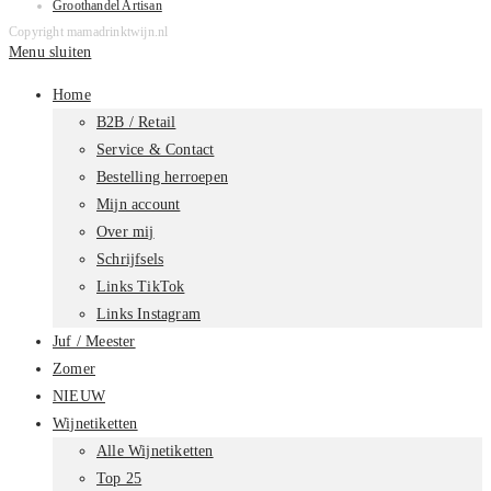
Groothandel Artisan
Copyright mamadrinktwijn.nl
Menu sluiten
Home
B2B / Retail
Service & Contact
Bestelling herroepen
Mijn account
Over mij
Schrijfsels
Links TikTok
Links Instagram
Juf / Meester
Zomer
NIEUW
Wijnetiketten
Alle Wijnetiketten
Top 25