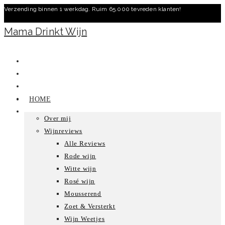
Verzending binnen 1 werkdag. Ruim 65.000 tevreden klanten!
Ga
naar
Mama Drinkt Wijn
inhoud
HOME
Over mij
Wijnreviews
Alle Reviews
Rode wijn
Witte wijn
Rosé wijn
Mousserend
Zoet & Versterkt
Wijn Weetjes