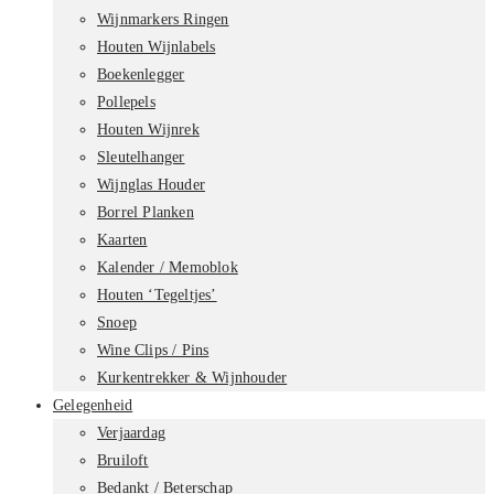
Wijnmarkers Ringen
Houten Wijnlabels
Boekenlegger
Pollepels
Houten Wijnrek
Sleutelhanger
Wijnglas Houder
Borrel Planken
Kaarten
Kalender / Memoblok
Houten ‘Tegeltjes’
Snoep
Wine Clips / Pins
Kurkentrekker & Wijnhouder
Gelegenheid
Verjaardag
Bruiloft
Bedankt / Beterschap