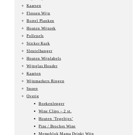
Kaarsen
Flessen Wijn
Borrel Planken
Houten Wijnrek
Pollepels
Sticker Kurk
Sleutelhanger
Houten Wijnlabels
Wijnglas Houder
Kaarten
Wijnmarkers Ringen
Snoep
Overig
Boekenlegger
Wine Clips – 2 st.
Houten ‘Tegeltjes’
Pins / Broches Wine
Memoblok Mama Drinkt Wijn