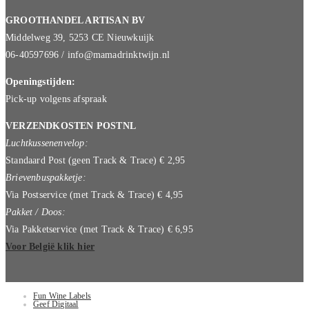
GROOTHANDEL ARTISAN BV
Middelweg 39, 5253 CE Nieuwkuijk
06-40597696 / info@mamadrinktwijn.nl
Openingstijden:
Pick-up volgens afspraak
VERZENDKOSTEN POSTNL
Luchtkussenenvelop:
Standaard Post (geen Track & Trace) € 2,95
Brievenbuspakketje:
Via Postservice (met Track & Trace) € 4,95
Pakket / Doos:
Via Pakketservice (met Track & Trace) € 6,95
Voor België klik hier
Fun Wine Labels
Geef Digitaal