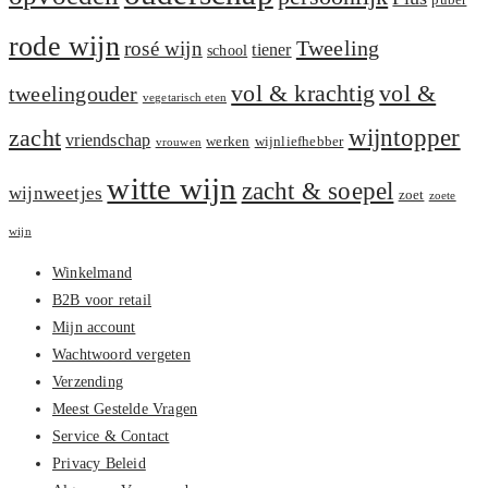
puber
rode wijn
Tweeling
rosé wijn
tiener
school
vol &
vol & krachtig
tweelingouder
vegetarisch eten
zacht
wijntopper
vriendschap
werken
wijnliefhebber
vrouwen
witte wijn
zacht & soepel
wijnweetjes
zoet
zoete
wijn
Winkelmand
B2B voor retail
Mijn account
Wachtwoord vergeten
Verzending
Meest Gestelde Vragen
Service & Contact
Privacy Beleid