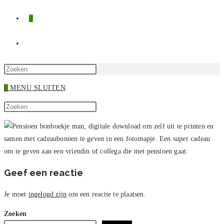
0
TOGGLE
SITE
Druk
op
0
MENU
SLUITEN
ZOEKEN
Escape
Zoek
om
Druk
op
het
op
deze
zoekpaneel
Escape
site
te
om
sluiten.
het
zoekpaneel
Geef een reactie
te
sluiten.
Je moet
ingelogd zijn
om een reactie te plaatsen.
Zoeken