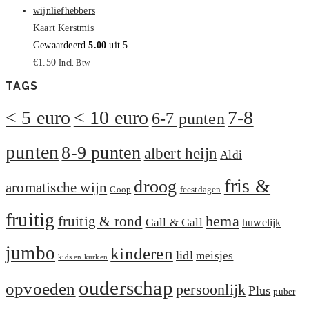
Kaart Kerstmis
Gewaardeerd
5.00
uit 5
€
1.50
Incl. Btw
TAGS
< 5 euro
< 10 euro
7-8
6-7 punten
punten
8-9 punten
albert heijn
Aldi
fris &
droog
aromatische wijn
Coop
feestdagen
fruitig
hema
fruitig & rond
Gall & Gall
huwelijk
jumbo
kinderen
lidl
meisjes
kids en kurken
ouderschap
opvoeden
persoonlijk
Plus
puber