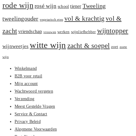
rode wijn
Tweeling
rosé wijn
tiener
school
vol &
vol & krachtig
tweelingouder
vegetarisch eten
zacht
wijntopper
vriendschap
werken
wijnliefhebber
vrouwen
witte wijn
zacht & soepel
wijnweetjes
zoet
zoete
wijn
Winkelmand
B2B voor retail
Mijn account
Wachtwoord vergeten
Verzending
Meest Gestelde Vragen
Service & Contact
Privacy Beleid
Algemene Voorwaarden