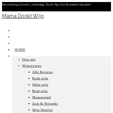
Verzending binnen 1 werkdag. Ruim 65.000 tevreden klanten!
Ga
naar
Mama Drinkt Wijn
inhoud
HOME
Over mij
Wijnreviews
Alle Reviews
Rode wijn
Witte wijn
Rosé wijn
Mousserend
Zoet & Versterkt
Wijn Weetjes