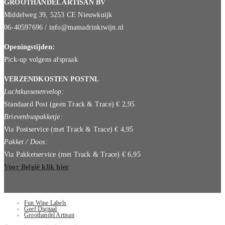
GROOTHANDEL ARTISAN BV
Middelweg 39, 5253 CE Nieuwkuijk
06-40597696 / info@mamadrinktwijn.nl
Openingstijden:
Pick-up volgens afspraak
VERZENDKOSTEN POSTNL
Luchtkussenenvelop:
Standaard Post (geen Track & Trace) € 2,95
Brievenbuspakketje:
Via Postservice (met Track & Trace) € 4,95
Pakket / Doos:
Via Pakketservice (met Track & Trace) € 6,95
Voor België klik hier
Fun Wine Labels
Geef Digitaal
Groothandel Artisan