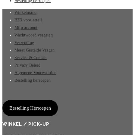
Bestelling herroepen
Winkelmand
B2B voor retail
Mijn account
Wachtwoord vergeten
Verzending
Meest Gestelde Vragen
Service & Contact
Privacy Beleid
Algemene Voorwaarden
Bestelling herroepen
Bestelling Herroepen
WINKEL / PICK-UP