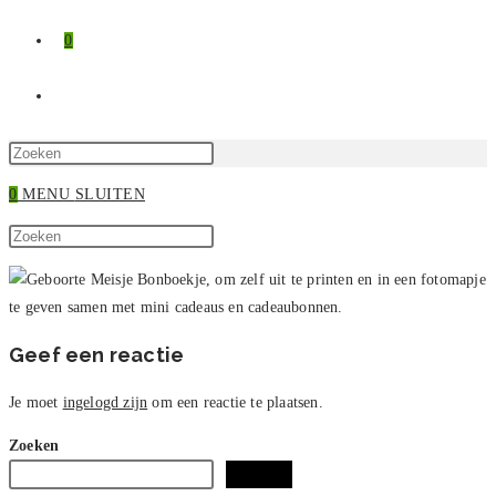
0
TOGGLE
SITE
Druk
op
0
MENU
SLUITEN
ZOEKEN
Escape
Zoek
om
Druk
op
het
op
deze
zoekpaneel
Escape
site
te
om
sluiten.
het
Geef een reactie
zoekpaneel
te
Je moet
ingelogd zijn
om een reactie te plaatsen.
sluiten.
Zoeken
Zoeken