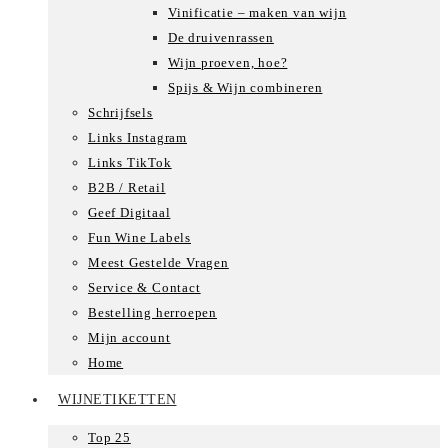
Vinificatie – maken van wijn
De druivenrassen
Wijn proeven, hoe?
Spijs & Wijn combineren
Schrijfsels
Links Instagram
Links TikTok
B2B / Retail
Geef Digitaal
Fun Wine Labels
Meest Gestelde Vragen
Service & Contact
Bestelling herroepen
Mijn account
Home
WIJNETIKETTEN
Top 25