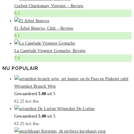
Crafted Chardonnay Viognier – Review
8.3
El Árbol Reserva, Chili – Review
8.1
La Capelude Viognier Grenache, Review
7.9
NU POPULAIR
Wijnetiket Brunch Wijn
Gewaardeerd
5.00
uit 5
€
2.25
Incl. Btw
Wijnetiket De Liefste
Gewaardeerd
5.00
uit 5
€
2.25
Incl. Btw