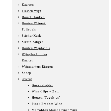
Kaarsen
Flessen Wijn
Borrel Planken
Houten Wijnrek
Pollepels
Sticker Kurk
Sleutelhanger
Houten Wijnlabels
Wijnglas Houder
Kaarten
Wijnmarkers Ringen
Snoep
Overig
Boekenlegger
Wine Clips – 2 st.
Houten ‘Tegeltjes’
Pins / Broches Wine
Memoblok Mama Drinkt Wijn