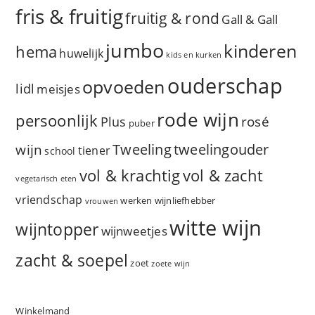
fris & fruitig
fruitig & rond
Gall & Gall
jumbo
kinderen
hema
huwelijk
kids en kurken
ouderschap
opvoeden
lidl
meisjes
rode wijn
persoonlijk
rosé
Plus
puber
Tweeling
wijn
tweelingouder
tiener
school
vol & zacht
vol & krachtig
vegetarisch eten
vriendschap
werken
wijnliefhebber
vrouwen
witte wijn
wijntopper
wijnweetjes
zacht & soepel
zoet
zoete wijn
Winkelmand