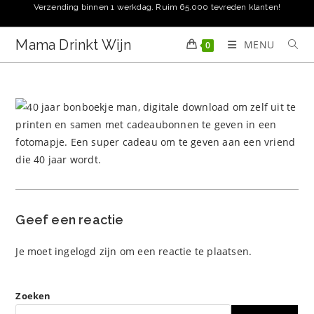
Ga
Verzending binnen 1 werkdag. Ruim 65.000 tevreden klanten!
naar
inhoud
Mama Drinkt Wijn
MENU
0
Geef een reactie
Je moet
ingelogd zijn
om een reactie te plaatsen.
Zoeken