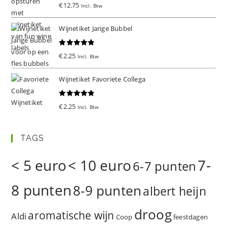
Gewaardeer
€
12.75
Incl. Btw
d
5.00
uit 5
Wijnetiket Jarige Bubbel
Gewaardeer
€
2.25
Incl. Btw
d
5.00
uit 5
Wijnetiket Favoriete Collega
Gewaardeer
€
2.25
Incl. Btw
d
5.00
uit 5
TAGS
< 5 euro
< 10 euro
7-
6-7 punten
8 punten
8-9 punten
albert heijn
droog
aromatische wijn
Aldi
Coop
feestdagen