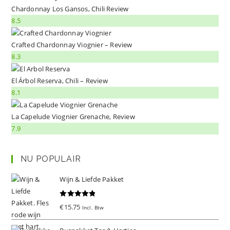
Chardonnay Los Gansos, Chili Review
8.5
Crafted Chardonnay Viognier – Review
8.3
El Árbol Reserva, Chili – Review
8.1
La Capelude Viognier Grenache, Review
7.9
NU POPULAIR
Wijn & Liefde Pakket
Gewaardeer
€
15.75
Incl. Btw
d
5.00
uit 5