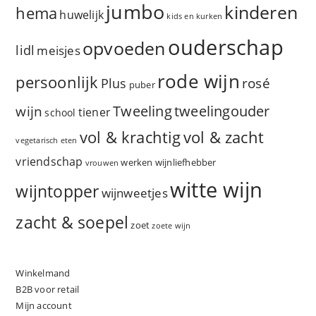
jumbo
kinderen
hema
huwelijk
kids en kurken
ouderschap
opvoeden
lidl
meisjes
rode wijn
persoonlijk
rosé
Plus
puber
Tweeling
wijn
tweelingouder
tiener
school
vol & zacht
vol & krachtig
vegetarisch eten
vriendschap
werken
wijnliefhebber
vrouwen
witte wijn
wijntopper
wijnweetjes
zacht & soepel
zoet
zoete wijn
Winkelmand
B2B voor retail
Mijn account