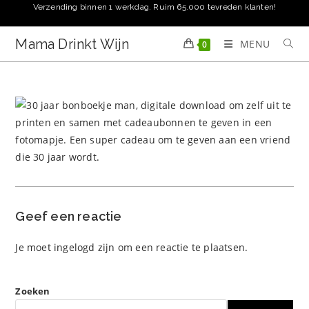
Ga
Verzending binnen 1 werkdag. Ruim 65.000 tevreden klanten!
naar
inhoud
Mama Drinkt Wijn
MENU
0
Geef een reactie
Je moet
ingelogd zijn
om een reactie te plaatsen.
Zoeken