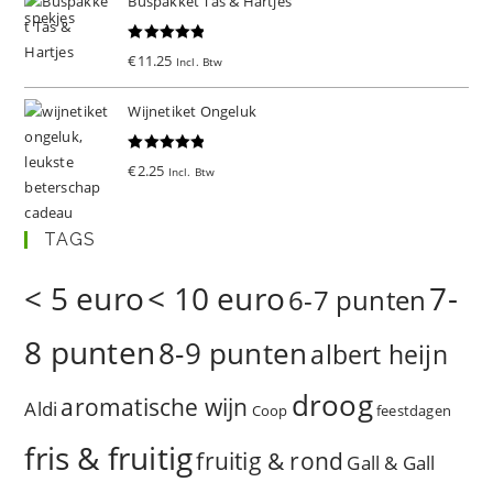
Buspakket Tas & Hartjes
Gewaardeer
€
11.25
Incl. Btw
d
5.00
uit 5
Wijnetiket Ongeluk
Gewaardeer
€
2.25
Incl. Btw
d
5.00
uit 5
TAGS
< 5 euro
< 10 euro
7-
6-7 punten
8 punten
8-9 punten
albert heijn
droog
aromatische wijn
Aldi
Coop
feestdagen
fris & fruitig
fruitig & rond
Gall & Gall