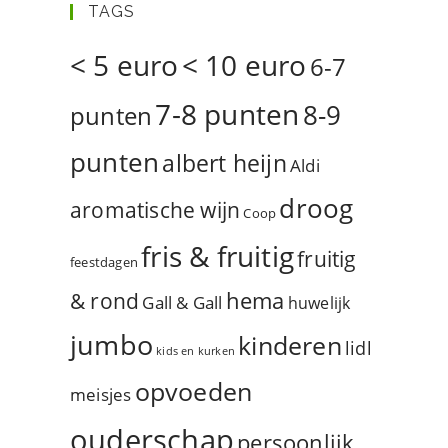
TAGS
< 5 euro
< 10 euro
6-7
7-8 punten
8-9
punten
punten
albert heijn
Aldi
droog
aromatische wijn
Coop
fris & fruitig
fruitig
feestdagen
hema
& rond
Gall & Gall
huwelijk
jumbo
kinderen
lidl
kids en kurken
opvoeden
meisjes
ouderschap
persoonlijk