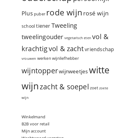
rode wijn
rosé wijn
Plus
puber
Tweeling
tiener
school
vol &
tweelingouder
vegetarisch eten
vol & zacht
krachtig
vriendschap
werken
wijnliefhebber
vrouwen
witte
wijntopper
wijnweetjes
wijn
zacht & soepel
zoet
zoete
wijn
Winkelmand
B2B voor retail
Mijn account