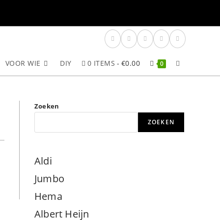
VOOR WIE
DIY
0 ITEMS
€0.00
TOGGLE
0
SITE
Zoeken
ZOEKEN
ZOEKEN
Aldi
Jumbo
Hema
Albert Heijn