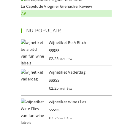
La Capelude Viognier Grenache, Review
7.9
NU POPULAIR
Wijnetiket Be A Bitch
Gewaardeer
€
2.25
Incl. Btw
d
5.00
uit 5
Wijnetiket Vaderdag
Gewaardeer
€
2.25
Incl. Btw
d
5.00
uit 5
Wijnetiket Wine Flies
Gewaardeer
€
2.25
Incl. Btw
d
5.00
uit 5