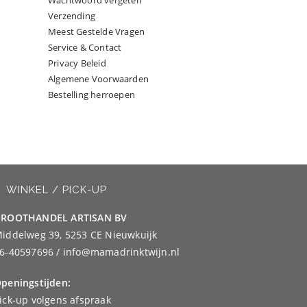
Wachtwoord vergeten
Verzending
Meest Gestelde Vragen
Service & Contact
Privacy Beleid
Algemene Voorwaarden
Bestelling herroepen
WINKEL / PICK-UP
ROOTHANDEL ARTISAN BV
iddelweg 39, 5253 CE Nieuwkuijk
6-40597696 / info@mamadrinktwijn.nl
peningstijden:
ick-up volgens afspraak