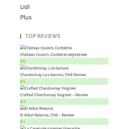
Lidl
Plus
TOP REVIEWS
Château Coulon, Corbières wijnreview
8.6
Chardonnay Los Gansos, Chili Review
8.5
Crafted Chardonnay Viognier – Review
8.3
El Árbol Reserva, Chili – Review
8.1