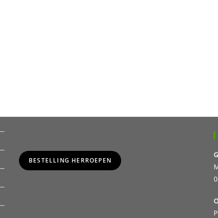
G
BESTELLING HERROEPEN
M
0
O
P