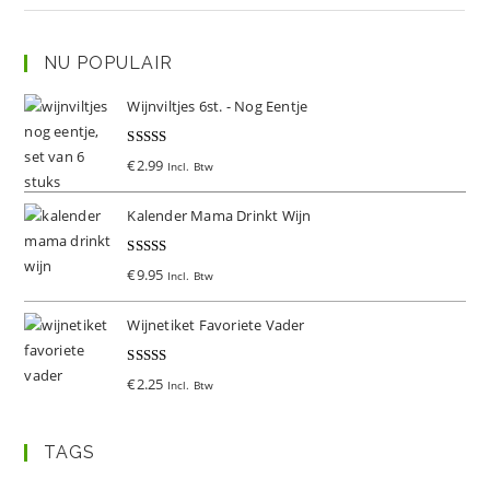
NU POPULAIR
Wijnviltjes 6st. - Nog Eentje
Gewaardeer
€
2.99
Incl. Btw
d
5.00
uit 5
Kalender Mama Drinkt Wijn
Gewaardeer
€
9.95
Incl. Btw
d
5.00
uit 5
Wijnetiket Favoriete Vader
Gewaardeer
€
2.25
Incl. Btw
d
5.00
uit 5
TAGS