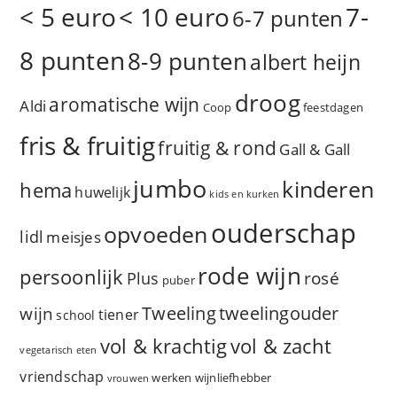
< 5 euro
< 10 euro
7-
6-7 punten
8 punten
8-9 punten
albert heijn
droog
aromatische wijn
Aldi
Coop
feestdagen
fris & fruitig
fruitig & rond
Gall & Gall
jumbo
kinderen
hema
huwelijk
kids en kurken
ouderschap
opvoeden
lidl
meisjes
rode wijn
persoonlijk
rosé
Plus
puber
Tweeling
wijn
tweelingouder
tiener
school
vol & zacht
vol & krachtig
vegetarisch eten
vriendschap
werken
wijnliefhebber
vrouwen