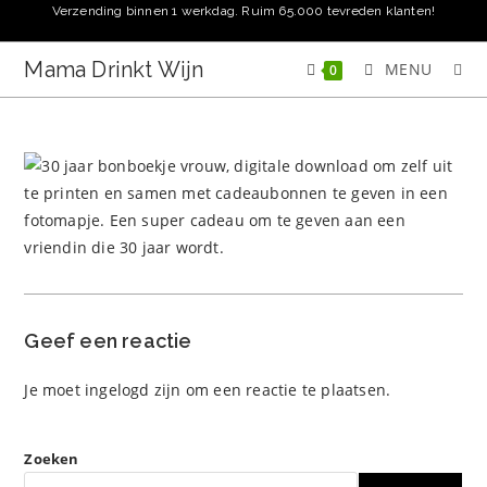
Ga
Verzending binnen 1 werkdag. Ruim 65.000 tevreden klanten!
naar
inhoud
Mama Drinkt Wijn
MENU
0
Geef een reactie
Je moet
ingelogd zijn
om een reactie te plaatsen.
Zoeken